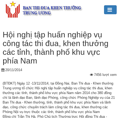
Đảng,
Bác
Hội nghị tập huấn nghiệp vụ
Hồ
công tác thi đua, khen thưởng
với
TĐKT
các tỉnh, thành phố khu vực
phía Nam
Giới
thiệu
20/11/2014
chung
7456 lượt xem
Hoạt
(BTĐKT) Ngày 12 -13/11/2014, tại Đồng Nai, Ban Thi đua - Khen thưởng
Trung ương tổ chức Hội nghị tập huấn nghiệp vụ công tác thi đua, khen
động
thưởng các tỉnh, thành phố khu vực phía Nam năm 2014 cho 380 đồng
của
chí là lãnh đạo Ban, lãnh đạo Phòng, công chức Phòng Nghiệp vụ của 21
Ban
Ban Thi đua - Khen thưởng, tỉnh, thành phố khu vực phía Nam và lãnh
TĐKT
đạo, công chức chuyên trách làm công tác thi đua, khen thưởng các
Phòng Nội vụ trực thuộc các tỉnh, thành phố khu vực phía Nam
Trung
Đồng chí Trần Thị Hà, Phó Chủ tịch Thường trực Hội đồng Thi đua -