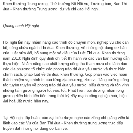
ương
Khen thưởng Trung ương, Thứ trưởng Bộ Nội vụ, Trưởng ban, Ban Thi
đua - Khen thưởng Trung ương dự và chỉ đạo Hội nghị.
Hướng
dẫn
thủ
Quang cảnh Hội nghị.
tục
Hội nghị lần này nhằm nâng cao trình độ chuyên môn, nghiệp vụ cho cán
Hình
bộ, công chức ngành Thi đua, Khen thưởng, về những nội dung cơ bản
thức
của Luật sửa đổi, bổ sung một số điều của Luật Thi đua, Khen thưởng
khen
năm 2013; Nghị định quy định chi tiết thi hành và các văn bản hướng dẫn
thực hiện. Nhằm nâng cao chất lượng công tác tham mưu cho lãnh đạo
thưởng
các địa phương tổ chức các phong trào thi đua yêu nước và thực hiện
chính sách, pháp luật về thi đua, khen thưởng. Góp phần vào việc hoàn
Các
thành nhiệm vụ chính trị của từng địa phương, đơn vị. Tăng cường công
kỳ
tác tuyên truyền về phong trào thi đua yêu nước, biểu dương và tôn vinh
Đại
những tấm gương người tốt việc tốt. Phát hiện, bồi dưỡng, nhân rộng
gương điển hình tiên tiến trong thời kỳ đẩy mạnh công nghiệp hoá, hiện
hội
đại hoá đất nước hiện nay.
TĐYN
toàn
quốc
Tại Hội nghị tập huấn, các đại biểu được nghe các đồng chí giảng viên là
lãnh đạo các Vụ của Ban Thi đua - Khen thưởng trung ương trực tiếp
Hoạt
truyền đạt những nội dung cơ bản về: