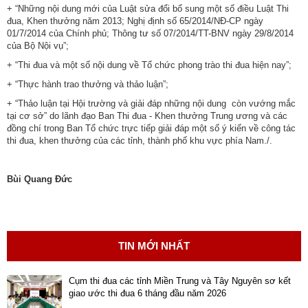
động
+ “Những nội dung mới của Luật sửa đổi bổ sung một số điều Luật Thi
TĐKT
đua, Khen thưởng năm 2013; Nghị định số 65/2014/NĐ-CP ngày
01/7/2014 của Chính phủ; Thông tư số 07/2014/TT-BNV ngày 29/8/2014
của Bộ Nội vụ”;
Điển
hình
+ “Thi đua và một số nội dung về Tổ chức phong trào thi đua hiện nay”;
tiên
+ “Thực hành trao thưởng và thảo luận”;
tiến
+ “Thảo luận tại Hội trường và giải đáp những nội dung còn vướng mắc
tại cơ sở” do lãnh đạo Ban Thi đua - Khen thưởng Trung ương và các
Phong
đồng chí trong Ban Tổ chức trực tiếp giải đáp một số ý kiến về công tác
trào
thi đua, khen thưởng của các tỉnh, thành phố khu vực phía Nam./.
thi
đua
Bùi Quang Đức
Chính
trị
-
Kinh
TIN MỚI NHẤT
tế
-
Cụm thi đua các tỉnh Miền Trung và Tây Nguyên sơ kết
Xã
giao ước thi đua 6 tháng đầu năm 2026
hội