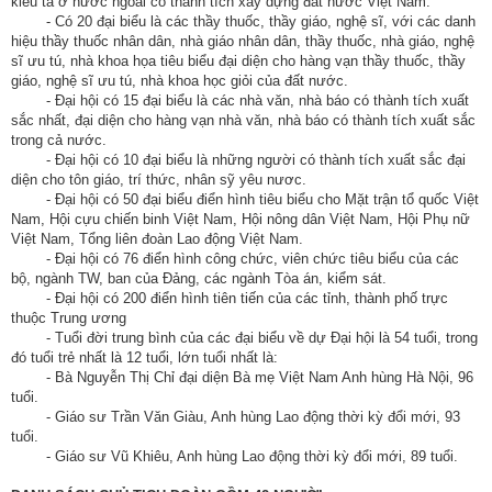
kiều ta ở nước ngoài có thành tích xây dựng đất nước Việt Nam.
- Có 20 đại biểu là các thầy thuốc, thầy giáo, nghệ sĩ, với các danh
hiệu thầy thuốc nhân dân, nhà giáo nhân dân, thầy thuốc, nhà giáo, nghệ
sĩ ưu tú, nhà khoa họa tiêu biểu đại diện cho hàng vạn thầy thuốc, thầy
giáo, nghệ sĩ ưu tú, nhà khoa học giỏi của đất nước.
- Đại hội có 15 đại biểu là các nhà văn, nhà báo có thành tích xuất
sắc nhất, đại diện cho hàng vạn nhà văn, nhà báo có thành tích xuất sắc
trong cả nước.
- Đại hội có 10 đại biểu là những người có thành tích xuất sắc đại
diện cho tôn giáo, trí thức, nhân sỹ yêu nươc.
- Đại hội có 50 đại biểu điển hình tiêu biểu cho Mặt trận tổ quốc Việt
Nam, Hội cựu chiến binh Việt Nam, Hội nông dân Việt Nam, Hội Phụ nữ
Việt Nam, Tổng liên đoàn Lao động Việt Nam.
- Đại hội có 76 điển hình công chức, viên chức tiêu biểu của các
bộ, ngành TW, ban của Đảng, các ngành Tòa án, kiểm sát.
- Đại hội có 200 điển hình tiên tiến của các tỉnh, thành phố trực
thuộc Trung ương
- Tuổi đời trung bình của các đại biểu về dự Đại hội là 54 tuổi, trong
đó tuổi trẻ nhất là 12 tuổi, lớn tuổi nhất là:
- Bà Nguyễn Thị Chỉ đại diện Bà mẹ Việt Nam Anh hùng Hà Nội, 96
tuổi.
- Giáo sư Trần Văn Giàu, Anh hùng Lao động thời kỳ đổi mới, 93
tuổi.
- Giáo sư Vũ Khiêu, Anh hùng Lao động thời kỳ đổi mới, 89 tuổi.