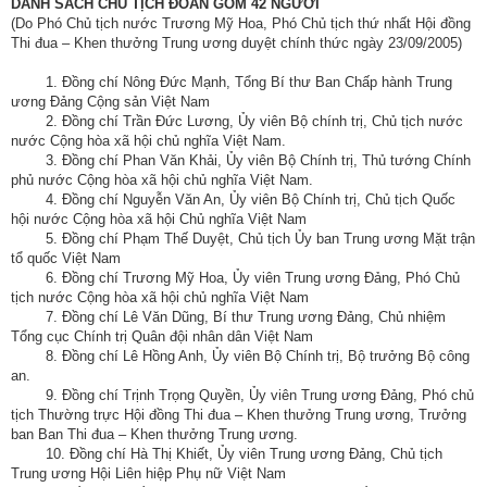
DANH SÁCH CHỦ TỊCH ĐOÀN GỒM 42 NGƯỜI
(Do Phó Chủ tịch nước Trương Mỹ Hoa, Phó Chủ tịch thứ nhất Hội đồng
Thi đua – Khen thưởng Trung ương duyệt chính thức ngày 23/09/2005)
1. Đồng chí Nông Đức Mạnh, Tổng Bí thư Ban Chấp hành Trung
ương Đảng Cộng sản Việt Nam
2. Đồng chí Trần Đức Lương, Ủy viên Bộ chính trị, Chủ tịch nước
nước Cộng hòa xã hội chủ nghĩa Việt Nam.
3. Đồng chí Phan Văn Khải, Ủy viên Bộ Chính trị, Thủ tướng Chính
phủ nước Cộng hòa xã hội chủ nghĩa Việt Nam.
4. Đồng chí Nguyễn Văn An, Ủy viên Bộ Chính trị, Chủ tịch Quốc
hội nước Cộng hòa xã hội Chủ nghĩa Việt Nam
5. Đồng chí Phạm Thế Duyệt, Chủ tịch Ủy ban Trung ương Mặt trận
tổ quốc Việt Nam
6. Đồng chí Trương Mỹ Hoa, Ủy viên Trung ương Đảng, Phó Chủ
tịch nước Cộng hòa xã hội chủ nghĩa Việt Nam
7. Đồng chí Lê Văn Dũng, Bí thư Trung ương Đảng, Chủ nhiệm
Tổng cục Chính trị Quân đội nhân dân Việt Nam
8. Đồng chí Lê Hồng Anh, Ủy viên Bộ Chính trị, Bộ trưởng Bộ công
an.
9. Đồng chí Trịnh Trọng Quyền, Ủy viên Trung ương Đảng, Phó chủ
tịch Thường trực Hội đồng Thi đua – Khen thưởng Trung ương, Trưởng
ban Ban Thi đua – Khen thưởng Trung ương.
10. Đồng chí Hà Thị Khiết, Ủy viên Trung ương Đảng, Chủ tịch
Trung ương Hội Liên hiệp Phụ nữ Việt Nam