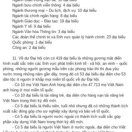
Ngành bưu chính viễn thông: 4 đại biểu
Ngành thương mại – Du lịch, dịch vụ: 10 đại biểu
Ngành tài chính ngân hàng: 8 đại biểu
Ngành Giáo dục – Đào tạo: 19 đại biểu
Ngành Y tế: 9 đại biểu
Ngành Văn hóa Thông tin: 3 đại biểu
Các đoàn thể chính trị và lĩnh vực quản lý hành chính: 23 đại biểu
Quốc phòng: 1 đại biểu
Công an: 2 đại biểu
11. Về dự Đại hội còn có 419 đại biểu là những gương mặt điển
hình xuất sắc trên các lĩnh vực phát triển kinh tế - xã hội, an ninh – quốc
phòng, những người gương mẫu trên các phong trào thi thi đua yêu
nước trong những năm gần đây, trong đó có 53 đại biểu đại diện cho 53
dân tộc ít người ở khắp mọi miền tổ quốc về dự Đại hội.
- Có 10 mẹ Việt Nam Anh hùng đại diện cho 47.713 mẹ Việt Nam
anh hùng ở mọi miền tổ quốc.
- Có 10 đại biểu là tài năng trẻ, đại diện cho hàng vạn tài năng trẻ
Việt Nam trong thời kỳ đổi mới.
- Có 5 đại biểu là thiếu niên, tuổi nhỏ nhưng đã có những thành tích
xuất sắc đóng góp cho sự nghiệp xây dựng và bảo vệ tổ quốc.
- Có 5 đại biểu là người nước ngoài có thành tích xuất sắc góp
phần xây dựng Việt Nam trong thời kỳ đổi mới.
- Có 5 đại biểu là người Việt Nam ở nước ngoài, đại diện cho Việt