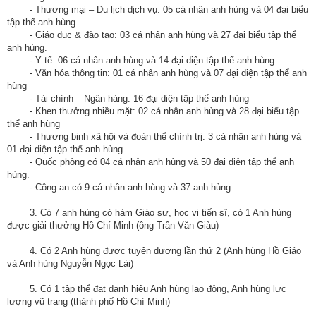
- Thương mại – Du lịch dịch vụ: 05 cá nhân anh hùng và 04 đại biểu
nhập
tập thể anh hùng
- Giáo dục & đào tạo: 03 cá nhân anh hùng và 27 đại biểu tập thể
anh hùng.
- Y tế: 06 cá nhân anh hùng và 14 đại diện tập thể anh hùng
- Văn hóa thông tin: 01 cá nhân anh hùng và 07 đại diện tập thể anh
hùng
- Tài chính – Ngân hàng: 16 đại diện tập thể anh hùng
- Khen thưởng nhiều mặt: 02 cá nhân anh hùng và 28 đại biểu tập
thể anh hùng
- Thương binh xã hội và đoàn thể chính trị: 3 cá nhân anh hùng và
01 đại diện tập thể anh hùng.
- Quốc phòng có 04 cá nhân anh hùng và 50 đại diện tập thể anh
hùng.
- Công an có 9 cá nhân anh hùng và 37 anh hùng.
3. Có 7 anh hùng có hàm Giáo sư, học vị tiến sĩ, có 1 Anh hùng
được giải thưởng Hồ Chí Minh (ông Trần Văn Giàu)
4. Có 2 Anh hùng được tuyên dương lần thứ 2 (Anh hùng Hồ Giáo
và Anh hùng Nguyễn Ngọc Lài)
5. Có 1 tập thể đạt danh hiệu Anh hùng lao động, Anh hùng lực
lượng vũ trang (thành phố Hồ Chí Minh)