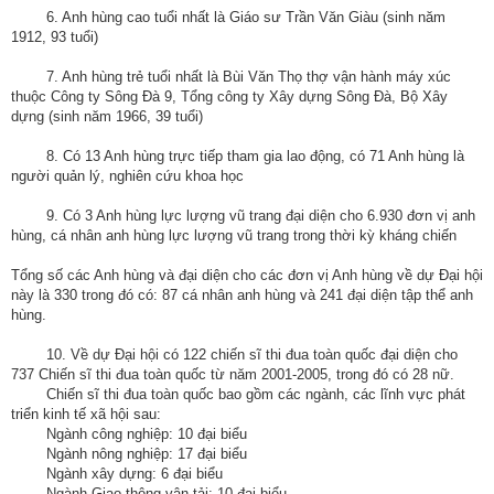
6. Anh hùng cao tuổi nhất là Giáo sư Trần Văn Giàu (sinh năm
1912, 93 tuổi)
7. Anh hùng trẻ tuổi nhất là Bùi Văn Thọ thợ vận hành máy xúc
thuộc Công ty Sông Đà 9, Tổng công ty Xây dựng Sông Đà, Bộ Xây
dựng (sinh năm 1966, 39 tuổi)
8. Có 13 Anh hùng trực tiếp tham gia lao động, có 71 Anh hùng là
người quản lý, nghiên cứu khoa học
9. Có 3 Anh hùng lực lượng vũ trang đại diện cho 6.930 đơn vị anh
hùng, cá nhân anh hùng lực lượng vũ trang trong thời kỳ kháng chiến
Tổng số các Anh hùng và đại diện cho các đơn vị Anh hùng về dự Đại hội
này là 330 trong đó có: 87 cá nhân anh hùng và 241 đại diện tập thể anh
hùng.
10. Về dự Đại hội có 122 chiến sĩ thi đua toàn quốc đại diện cho
737 Chiến sĩ thi đua toàn quốc từ năm 2001-2005, trong đó có 28 nữ.
Chiến sĩ thi đua toàn quốc bao gồm các ngành, các lĩnh vực phát
triển kinh tế xã hội sau:
Ngành công nghiệp: 10 đại biểu
Ngành nông nghiệp: 17 đại biểu
Ngành xây dựng: 6 đại biểu
Ngành Giao thông vận tải: 10 đại biểu