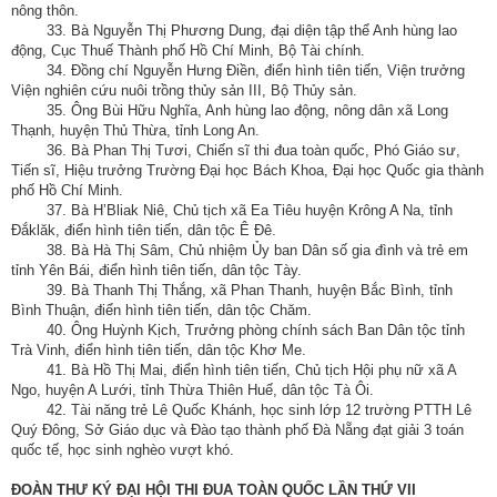
nông thôn.
33. Bà Nguyễn Thị Phương Dung, đại diện tập thể Anh hùng lao
động, Cục Thuế Thành phố Hồ Chí Minh, Bộ Tài chính.
34. Đồng chí Nguyễn Hưng Điền, điển hình tiên tiến, Viện trưởng
Viện nghiên cứu nuôi trồng thủy sản III, Bộ Thủy sản.
35. Ông Bùi Hữu Nghĩa, Anh hùng lao động, nông dân xã Long
Thạnh, huyện Thủ Thừa, tỉnh Long An.
36. Bà Phan Thị Tươi, Chiến sĩ thi đua toàn quốc, Phó Giáo sư,
Tiến sĩ, Hiệu trưởng Trường Đại học Bách Khoa, Đại học Quốc gia thành
phố Hồ Chí Minh.
37. Bà H’Bliak Niê, Chủ tịch xã Ea Tiêu huyện Krông A Na, tỉnh
Đắklăk, điển hình tiên tiến, dân tộc Ê Đê.
38. Bà Hà Thị Sâm, Chủ nhiệm Ủy ban Dân số gia đình và trẻ em
tỉnh Yên Bái, điển hình tiên tiến, dân tộc Tày.
39. Bà Thanh Thị Thắng, xã Phan Thanh, huyện Bắc Bình, tỉnh
Bình Thuận, điển hình tiên tiến, dân tộc Chăm.
40. Ông Huỳnh Kịch, Trưởng phòng chính sách Ban Dân tộc tỉnh
Trà Vinh, điển hình tiên tiến, dân tộc Khơ Me.
41. Bà Hồ Thị Mai, điển hình tiên tiến, Chủ tịch Hội phụ nữ xã A
Ngo, huyện A Lưới, tỉnh Thừa Thiên Huế, dân tộc Tà Ôi.
42. Tài năng trẻ Lê Quốc Khánh, học sinh lớp 12 trường PTTH Lê
Quý Đông, Sở Giáo dục và Đào tạo thành phố Đà Nẵng đạt giải 3 toán
quốc tế, học sinh nghèo vượt khó.
ĐOÀN THƯ KÝ ĐẠI HỘI THI ĐUA TOÀN QUỐC LẦN THỨ VII