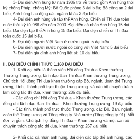
ương
3- Đại diện Anh hùng từ năm 1986 trở về trước gồm Anh hùng thời
kỳ chống Pháp, chống Mỹ: Bộ Quốc phòng 3 đại biểu; Bộ công an 2 đại
Hướng
biểu; Anh hùng Lao động các ngành khác 3 đại biểu.
4- Đại diện anh hùng và tập thể Anh hùng, Chiến sĩ Thi đua toàn
dẫn
quốc thời kỳ từ 986 đến năm 2000. Đại diện cá nhân Anh hùng 15 đại
thủ
biểu. Đại diện tập thể Anh hùng 15 đại biểu. Đại diện chiến sĩ Thi đua
tục
toàn quốc 15 đại biểu.
5- Đại diện người Việt Nam ở nước ngoài: 5 đại biểu
Hình
6- Đại diện người nước ngoài có công với Việt Nam: 5 đại biểu
7- Đại diện gia đình anh hùng liệt sĩ: 10 đại biểu.
thức
khen
II. ĐẠI BIỂU CHÍNH THỨC 1.160 ĐẠI BIỂU
thưởng
1- Khối đại biểu là thành viên Hội đồng Thi đua Khen thưởng
Thưởng Trung ương, lãnh đạo Ban Thi đua Khen thưởng Trung ương,
Các
Chủ tịch Hội đồng Thi đua khen thưởng cấp Bộ, ngành, đoàn thể Trung
ương; Tỉnh, Thành phố trực thuộc Trung ương và cán bộ chuyên trách
kỳ
làm công tác thi đua, khen thưởng: 286 đại biểu.
Đại
- Các đồng chí Hội đồng Thi đua – Khen thưởng Trung ương, các
hội
đồng chí lãnh đạo Ban Thi đua – Khen thưởng Trung ương: 19 đại biểu
TĐYN
- Các tỉnh, thành phố trực thuộc Trung ương, các Bộ, Ban, ngành,
đoàn thể Trung ương và Tổng công ty Nhà nước (Tổng công ty 91). Mỗi
toàn
đơn vị gồm: Chủ tịch Hội đồng Thi đua – Khen thưởng và một cán bộ
quốc
chuyên trách công tác thi đua, khen thưởng: 267 đại biểu
Hoạt
2- Khối các cá nhân anh hùng, đại diện các tập thể anh hùng, các