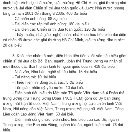
động
danh hiệu Vinh dự nhà nước, giải thưởng Hồ Chí Minh, giải thưởng nhà
nước và đại diện Chiến sĩ thi đua toàn quốc đã được Nhà nước phong
TĐKT
tặng từ năm 2001 đến tháng 9/2005: 408 đại biểu
- Cá nhân anh hùng: 88 đại biểu
Điển
- Đại diện các tập thể anh hùng: 180 đại biểu
hình
- Đại diện các Chiến sĩ thi đua toàn quốc: 120 đại biểu
tiên
- Thầy thuốc, nhà giáo, nghệ nhân, nhà khoa học tiêu biểu đại diện
cá nhân đã được các giải thưởng Hồ Chí Minh, giải thưởng Nhà nước:
tiến
20 đại biểu
Phong
3- Khối các nhân tố mới, điển hình tiên tiến xuất sắc tiêu biểu gồm
trào
chiến sĩ thi đua cấp Bộ, Ban, ngành, đoàn thể Trung ương và nhân tố
thi
mới thuộc các thành phần kinh tế ngoài quốc doanh: 419 đại biểu
đua
- Nhà văn, Nhà báo, nghệ sĩ tiêu biểu: 15 đại biểu
- Tài năng trẻ: 10 đại biểu
- Thiếu niên nhi đồng xuất sắc: 5 đại biểu
Chính
- Tôn giáo, nhân sỹ yêu nước: 10 đại biểu
trị
- Điển hình tiêu biểu do Mặt trận Tổ quốc Việt Nam và 4 Đoàn thể
-
trung ương (trừ Trung ương Đoàn TNCS HCM) gồm có Ủy ban trung
ương mặt trận tổ quốc Việt Nam, Trung ương hội cựu chiến binh Việt
Kinh
Nam, Hội nông dân Việt Nam, Trung ương Hội phụ nữ Việt Nam, Tổng
tế
Liên đoàn Lao động Việt Nam: 50 đại biểu
-
- Điển hình công chức, viên chức tiêu biểu của các Bộ, ngành
Xã
Trung ương, các Ban của Đảng, ngành tòa án, ngành kiểm sát: 76 đại
hội
biểu.