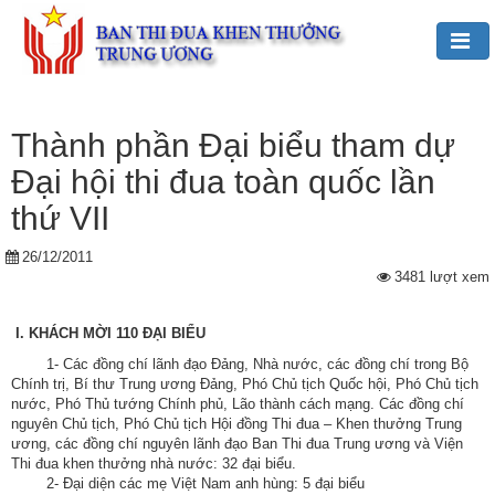
Đảng,
Bác
Thành phần Đại biểu tham dự
Hồ
Đại hội thi đua toàn quốc lần
với
TĐKT
thứ VII
Giới
26/12/2011
3481 lượt xem
thiệu
chung
I. KHÁCH MỜI 110 ĐẠI BIỂU
Hoạt
1- Các đồng chí lãnh đạo Đảng, Nhà nước, các đồng chí trong Bộ
động
Chính trị, Bí thư Trung ương Đảng, Phó Chủ tịch Quốc hội, Phó Chủ tịch
của
nước, Phó Thủ tướng Chính phủ, Lão thành cách mạng. Các đồng chí
Ban
nguyên Chủ tịch, Phó Chủ tịch Hội đồng Thi đua – Khen thưởng Trung
ương, các đồng chí nguyên lãnh đạo Ban Thi đua Trung ương và Viện
TĐKT
Thi đua khen thưởng nhà nước: 32 đại biểu.
Trung
2- Đại diện các mẹ Việt Nam anh hùng: 5 đại biểu