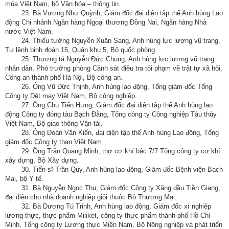
múa Việt Nam, bộ Văn hóa – thông tin.
23. Bà Vương Như Quỳnh, Giám đốc đại diện tập thể Anh hùng Lao
động Chi nhánh Ngân hàng Ngoại thương Đồng Nai, Ngân hàng Nhà
nước Việt Nam.
24. Thiếu tướng Nguyễn Xuân Sang, Anh hùng lực lượng vũ trang,
Tư lệnh binh đoàn 15, Quân khu 5, Bộ quốc phòng.
25. Thượng tá Nguyễn Đức Chung, Anh hùng lực lượng vũ trang
nhân dân, Phó trưởng phòng Cảnh sát điều tra tội phạm về trật tự xã hội,
Công an thành phố Hà Nội, Bộ công an.
26. Ông Vũ Đức Thịnh, Anh hùng lao động, Tổng giám đốc Tổng
Công ty Dệt may Việt Nam, Bộ công nghiệp.
27. Ông Chu Tiến Hưng, Giám đốc đại diện tập thể Anh hùng lao
động Công ty đóng tàu Bạch Đằng, Tổng công ty Công nghiệp Tàu thủy
Việt Nam, Bộ giao thông Vận tải.
28. Ông Đoàn Văn Kiển, đại diện tập thể Anh hùng Lao động, Tổng
giám đốc Công ty than Việt Nam
29. Ông Trần Quang Minh, thợ cơ khí bậc 7/7 Tổng công ty cơ khí
xây dựng, Bộ Xây dựng.
30. Tiến sĩ Trần Quy, Anh hùng lao động, Giám đốc Bệnh viện Bạch
Mai, bộ Y tế.
31. Bà Nguyễn Ngọc Thu, Giám đốc Công ty Xăng dầu Tiền Giang,
đại diện cho nhà doanh nghiệp giỏi thuộc Bộ Thương Mại.
32. Bà Dương Tú Trinh, Anh hùng lao động, Giám đốc xí nghiệp
lương thực, thực phẩm Miliket, công ty thực phẩm thành phố Hồ Chí
Minh, Tổng công ty Lương thực Miền Nam, Bộ Nông nghiệp và phát triển