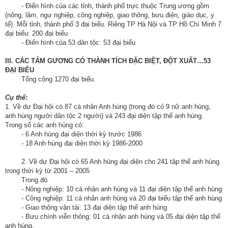
- Điển hình của các tỉnh, thành phố trực thuộc Trung ương gồm
(nông, lâm, ngư nghiệp, công nghiệp, giao thông, bưu điện, giáo dục, y
Hợp
tế). Mỗi tỉnh, thành phố 3 đại biểu. Riêng TP Hà Nội và TP Hồ Chí Minh 7
tác
đại biểu: 200 đại biểu
đào
- Điển hình của 53 dân tộc: 53 đại biểu
tạo
III. CÁC TẤM GƯƠNG CÓ THÀNH TÍCH ĐẶC BIỆT, ĐỘT XUẤT…53
ĐẠI BIỂU
Các
Tổng cộng 1270 đại biểu.
dự
án,
Cụ thể:
đề
1. Về dự Đại hội có 87 cá nhân Anh hùng (trong đó có 9 nữ anh hùng,
anh hùng người dân tộc 2 người) và 243 đại diện tập thể anh hùng.
tài
Trong số các anh hùng có:
- 6 Anh hùng đại diện thời kỳ trước 1986
Tiếp
- 18 Anh hùng đại diện thời kỳ 1986-2000
cận
thông
2. Về dự Đại hội có 65 Anh hùng đại diện cho 241 tập thể anh hùng
trong thời kỳ từ 2001 – 2005
tin
Trong đó
- Nông nghiệp: 10 cá nhân anh hùng và 11 đại diện tập thể anh hùng
Tìm
- Công nghiệp: 11 cá nhân anh hùng và 20 đại biểu tập thể anh hùng
kiếm
- Giao thông vận tải: 13 đại diện tập thể anh hùng
- Bưu chính viễn thông: 01 cá nhân anh hùng và 05 đại diện tập thể
anh hùng.
Đăng