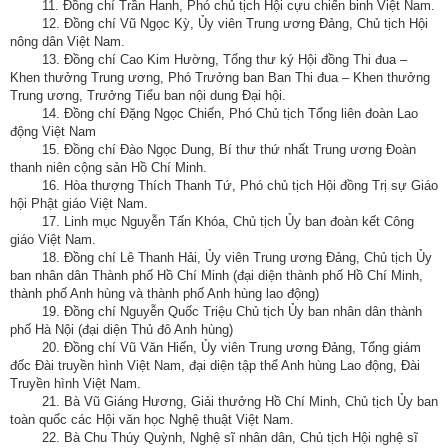
11. Đồng chí Trần Hanh, Phó chủ tịch Hội cựu chiến binh Việt Nam.
12. Đồng chí Vũ Ngọc Kỳ, Ủy viên Trung ương Đảng, Chủ tịch Hội
nông dân Việt Nam.
13. Đồng chí Cao Kim Hường, Tổng thư ký Hội đồng Thi đua –
Khen thưởng Trung ương, Phó Trưởng ban Ban Thi đua – Khen thưởng
Trung ương, Trưởng Tiểu ban nội dung Đại hội.
14. Đồng chí Đặng Ngọc Chiến, Phó Chủ tịch Tổng liên đoàn Lao
động Việt Nam
15. Đồng chí Đào Ngọc Dung, Bí thư thứ nhất Trung ương Đoàn
thanh niên cộng sản Hồ Chí Minh.
16. Hòa thượng Thích Thanh Tứ, Phó chủ tịch Hội đồng Trị sự Giáo
hội Phật giáo Việt Nam.
17. Linh mục Nguyễn Tấn Khóa, Chủ tịch Ủy ban đoàn kết Công
giáo Việt Nam.
18. Đồng chí Lê Thanh Hải, Ủy viên Trung ương Đảng, Chủ tịch Ủy
ban nhân dân Thành phố Hồ Chí Minh (đại diện thành phố Hồ Chí Minh,
thành phố Anh hùng và thành phố Anh hùng lao động)
19. Đồng chí Nguyễn Quốc Triệu Chủ tịch Ủy ban nhân dân thành
phố Hà Nội (đại diện Thủ đô Anh hùng)
20. Đồng chí Vũ Văn Hiến, Ủy viên Trung ương Đảng, Tổng giám
đốc Đài truyền hình Việt Nam, đại diện tập thể Anh hùng Lao động, Đài
Truyền hình Việt Nam.
21. Bà Vũ Giáng Hương, Giải thưởng Hồ Chí Minh, Chủ tịch Ủy ban
toàn quốc các Hội văn học Nghệ thuật Việt Nam.
22. Bà Chu Thúy Quỳnh, Nghệ sĩ nhân dân, Chủ tịch Hội nghệ sĩ