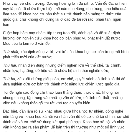
Như vậy, về chủ trương, đường hướng lớn đã rất rõ. Vấn đề đặt ra hiện
nay là phải tổ chức thực hiện thế nào cho đúng, cho trúng, cho hiệu quả;
Hợp
làm sao để khoa học cơ bản thật sự trở thành nền móng tri thức của
tác
quốc gia, chứ không chỉ dừng lại ở các đề tài rời rạc, phân tán, ngắn
đào
hạn.
tạo
Cuộc họp hôm nay nhằm tập trung trao đổi, đánh giá và đề xuất định
hướng lớn nghiên cứu khoa học cơ bản phục vụ phát triển đất nước.
Các
Mục tiêu là làm rõ 3 vấn đề:
dự
Thứ nhất,
xác định đúng vị trí, vai trò của khoa học cơ bản trong mô hình
án,
phát triển mới của đất nước;
đề
Thứ hai,
nhận diện đúng những điểm nghẽn lớn về thể chế, tài chính,
tài
nhân lực, hạ tầng, dữ liệu và tổ chức hệ sinh thái nghiên cứu;
Thứ ba,
đề xuất những giải pháp, cơ chế, quyết sách có tính khả thi để
Tiếp
đưa nghiên cứu cơ bản trở thành một năng lực chiến lược quốc gia.
cận
Tôi đề nghị các đồng chí thảo luận thẳng thắn, thực chất, không nói
thông
chung chung; tập trung vào những vấn đề lớn, có tính nút thắt, những
tin
việc nếu không tháo gỡ thì rất khó tạo chuyển biến.
Đặc biệt, cần làm rõ sự khác nhau giữa khoa học tự nhiên, công nghệ
Tìm
nền tảng với khoa học xã hội và nhân văn để có cơ chế tài chính, cơ chế
kiếm
đánh giá và cơ chế sử dụng kết quả phù hợp. Khoa học xã hội và nhân
văn không tạo ra sản phẩm để bán trên thị trường như một số lĩnh vực
Đăng