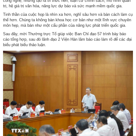
công nghệ, nhưng tạo ra tri thức nền, luận cứ chính sách, mô hình quản
nhập
trị, hệ giá trị văn hóa, năng lực dự báo và sức mạnh mềm quốc gia.
Tinh thần của cuộc họp là nhìn xa hơn, nghĩ sâu hơn và bàn cách làm cụ
thể hơn. Chúng ta không bàn khoa học cơ bản như một lĩnh vực chuyên
môn hẹp, mà bàn như một cấu phần của năng lực phát triển quốc gia.
Sau đây, mời Thường trực Tổ giúp việc Ban Chỉ đạo 57 trình bày báo
cáo tổng hợp, sau đó lãnh đạo 2 Viện Hàn lâm báo cáo làm rõ để các đại
biểu phát biểu thảo luận.