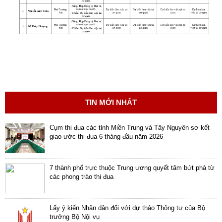
ương
Hướng
dẫn
thủ
tục
Hình
thức
khen
TIN MỚI NHẤT
thưởng
Các
Cụm thi đua các tỉnh Miền Trung và Tây Nguyên sơ kết
giao ước thi đua 6 tháng đầu năm 2026
kỳ
Đại
hội
7 thành phố trực thuộc Trung ương quyết tâm bứt phá từ
TĐYN
các phong trào thi đua
toàn
quốc
Lấy ý kiến Nhân dân đối với dự thảo Thông tư của Bộ
Hoạt
trưởng Bộ Nội vụ