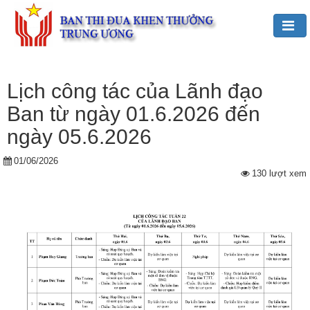
Đảng,
Bác
Lịch công tác của Lãnh đạo
Hồ
Ban từ ngày 01.6.2026 đến
với
TĐKT
ngày 05.6.2026
Giới
01/06/2026
130 lượt xem
thiệu
chung
Hoạt
động
của
Ban
TĐKT
Trung