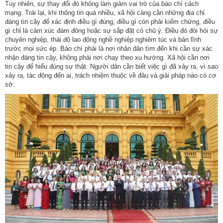
Tuy nhiên, sự thay đổi đó không làm giảm vai trò của báo chí cách
mạng. Trái lại, khi thông tin quá nhiều, xã hội càng cần những địa chỉ
Hợp
đáng tin cậy để xác định điều gì đúng, điều gì còn phải kiểm chứng, điều
tác
gì chỉ là cảm xúc đám đông hoặc sự sắp đặt có chủ ý. Điều đó đòi hỏi sự
đào
chuyên nghiệp, thái độ lao động nghề nghiệp nghiêm túc và bản lĩnh
trước mọi sức ép. Báo chí phải là nơi nhân dân tìm đến khi cần sự xác
tạo
nhận đáng tin cậy, không phải nơi chạy theo xu hướng. Xã hội cần nơi
tin cậy để hiểu đúng sự thật. Người dân cần biết việc gì đã xảy ra, vì sao
Các
xảy ra, tác động đến ai, trách nhiệm thuộc về đâu và giải pháp nào có cơ
dự
sở.
án,
đề
tài
Tiếp
cận
thông
tin
Tìm
kiếm
Đăng