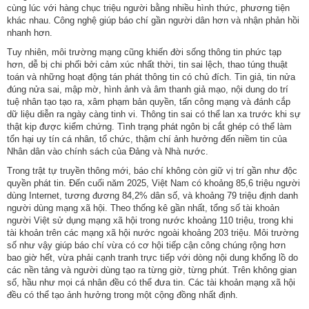
động
cùng lúc với hàng chục triệu người bằng nhiều hình thức, phương tiện
TĐKT
khác nhau. Công nghệ giúp báo chí gần người dân hơn và nhận phản hồi
nhanh hơn.
Điển
Tuy nhiên, môi trường mạng cũng khiến đời sống thông tin phức tạp
hình
hơn, dễ bị chi phối bởi cảm xúc nhất thời, tin sai lệch, thao túng thuật
toán và những hoạt động tán phát thông tin có chủ đích. Tin giả, tin nửa
tiên
đúng nửa sai, mập mờ, hình ảnh và âm thanh giả mạo, nội dung do trí
tiến
tuệ nhân tạo tạo ra, xâm phạm bản quyền, tấn công mạng và đánh cắp
dữ liệu diễn ra ngày càng tinh vi. Thông tin sai có thể lan xa trước khi sự
Phong
thật kịp được kiểm chứng. Tình trạng phát ngôn bị cắt ghép có thể làm
trào
tổn hại uy tín cá nhân, tổ chức, thậm chí ảnh hưởng đến niềm tin của
Nhân dân vào chính sách của Đảng và Nhà nước.
thi
đua
Trong trật tự truyền thông mới, báo chí không còn giữ vị trí gần như độc
quyền phát tin. Đến cuối năm 2025, Việt Nam có khoảng 85,6 triệu người
dùng Internet, tương đương 84,2% dân số, và khoảng 79 triệu định danh
Chính
người dùng mạng xã hội. Theo thống kê gần nhất, tổng số tài khoản
trị
người Việt sử dụng mạng xã hội trong nước khoảng 110 triệu, trong khi
-
tài khoản trên các mạng xã hội nước ngoài khoảng 203 triệu. Môi trường
Kinh
số như vậy giúp báo chí vừa có cơ hội tiếp cận công chúng rộng hơn
tế
bao giờ hết, vừa phải cạnh tranh trực tiếp với dòng nội dung khổng lồ do
các nền tảng và người dùng tạo ra từng giờ, từng phút. Trên không gian
-
số, hầu như mọi cá nhân đều có thể đưa tin. Các tài khoản mạng xã hội
Xã
đều có thể tạo ảnh hưởng trong một cộng đồng nhất định.
hội