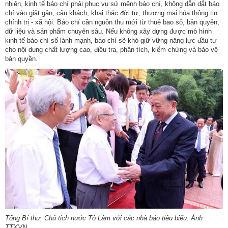
nhiên, kinh tế báo chí phải phục vụ sứ mệnh báo chí, không dẫn dắt báo
chí vào giật gân, câu khách, khai thác đời tư, thương mại hóa thông tin
chính trị - xã hội. Báo chí cần nguồn thu mới từ thuê bao số, bản quyền,
dữ liệu và sản phẩm chuyên sâu. Nếu không xây dựng được mô hình
kinh tế báo chí số lành mạnh, báo chí sẽ khó giữ vững năng lực đầu tư
cho nội dung chất lượng cao, điều tra, phân tích, kiểm chứng và bảo vệ
bản quyền.
Tổng Bí thư, Chủ tịch nước Tô Lâm với các nhà báo tiêu biểu. Ảnh:
TTXVN