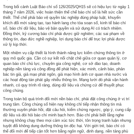
Trong bối cảnh Luật Báo chí số 126/2025/QH15 sẽ có hiệu lực từ ngày 1
tháng 7 năm 2026, việc hoàn thiện thể chế báo chí số là hết sức cần
thiết. Thể chế phải bảo vệ quyền tác nghiệp đúng pháp luật, khuyến
khích đổi mới sáng tạo, tạo hành lang cho tòa soạn số, kinh tế báo chí
số, báo chí dữ liệu, bảo vệ bản quyền và sử dụng AI có trách nhiệm.
Đồng thời, kỷ cương báo chí phải được giữ nghiêm; các sai phạm về
thông tin, đạo đức nghề nghiệp, lợi dụng báo chí để trục lợi phải được
xử lý kịp thời.
Một nhiệm vụ cấp thiết là hình thành năng lực kiểm chứng thông tin ở
quy mô quốc gia. Cần có sự kết nối chặt chẽ giữa cơ quan quản lý, cơ
quan báo chí chủ lực, chuyên gia công nghệ, cơ sở đào tạo, doanh
nghiệp nền tảng và cộng đồng để phát hiện, xác minh, cảnh báo, phản
bác tin giả, giả mạo phát ngôn, giả mạo hình ảnh cơ quan nhà nước và
các hoạt động tán phát gây nhiễu thông tin. Mạng lưới đó phải vận hành
nhanh, có quy trình rõ ràng, dùng dữ liệu và chứng cứ để thuyết phục
công chúng.
Trong toàn bộ quá trình đổi mới nền báo chí, phải đặt công chúng ở vị trí
trung tâm. Công chúng số hiện nay không chỉ tiếp nhận thông tin mà
thường xuyên phản hồi, đặt câu hỏi, kiểm chứng ngược, góp ý, cung cấp
dữ liệu và đòi hỏi báo chí minh bạch hơn. Báo chí phải biết lắng nghe
nhưng không chạy theo mọi cảm xúc tức thời, tôn trọng tranh luận nhưng
tuyệt đối không dung dưỡng thông tin độc hại. Với giới trẻ, báo chí có
thể đổi mới để tiếp cận tốt hơn bằng ngôn ngữ, định dạng, nền tảng phù