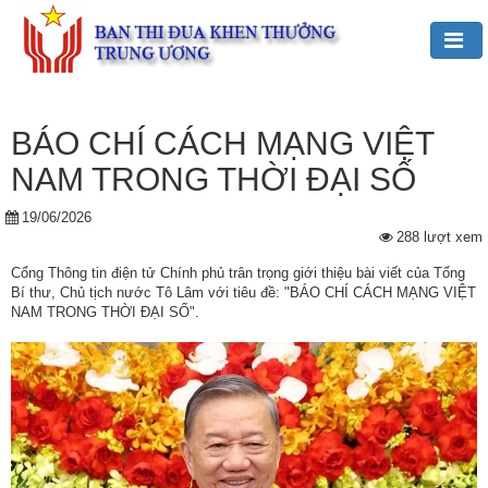
Đảng,
Bác
BÁO CHÍ CÁCH MẠNG VIỆT
Hồ
NAM TRONG THỜI ĐẠI SỐ
với
TĐKT
19/06/2026
288 lượt xem
Giới
Cổng Thông tin điện tử Chính phủ trân trọng giới thiệu bài viết của Tổng
thiệu
Bí thư, Chủ tịch nước Tô Lâm với tiêu đề: "BÁO CHÍ CÁCH MẠNG VIỆT
chung
NAM TRONG THỜI ĐẠI SỐ".
Hoạt
động
của
Ban
TĐKT
Trung