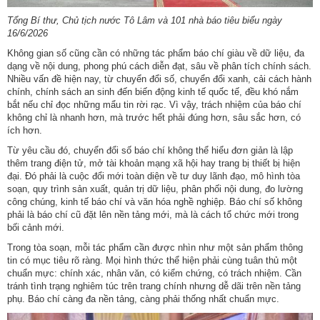
nhập
Tổng Bí thư, Chủ tịch nước Tô Lâm và 101 nhà báo tiêu biểu ngày
16/6/2026
Không gian số cũng cần có những tác phẩm báo chí giàu về dữ liệu, đa
dạng về nội dung, phong phú cách diễn đạt, sâu về phân tích chính sách.
Nhiều vấn đề hiện nay, từ chuyển đổi số, chuyển đổi xanh, cải cách hành
chính, chính sách an sinh đến biến động kinh tế quốc tế, đều khó nắm
bắt nếu chỉ đọc những mẩu tin rời rạc. Vì vậy, trách nhiệm của báo chí
không chỉ là nhanh hơn, mà trước hết phải đúng hơn, sâu sắc hơn, có
ích hơn.
Từ yêu cầu đó, chuyển đổi số báo chí không thể hiểu đơn giản là lập
thêm trang điện tử, mở tài khoản mạng xã hội hay trang bị thiết bị hiện
đại. Đó phải là cuộc đổi mới toàn diện về tư duy lãnh đạo, mô hình tòa
soạn, quy trình sản xuất, quản trị dữ liệu, phân phối nội dung, đo lường
công chúng, kinh tế báo chí và văn hóa nghề nghiệp. Báo chí số không
phải là báo chí cũ đặt lên nền tảng mới, mà là cách tổ chức mới trong
bối cảnh mới.
Trong tòa soạn, mỗi tác phẩm cần được nhìn như một sản phẩm thông
tin có mục tiêu rõ ràng. Mọi hình thức thể hiện phải cùng tuân thủ một
chuẩn mực: chính xác, nhân văn, có kiểm chứng, có trách nhiệm. Cần
tránh tình trạng nghiêm túc trên trang chính nhưng dễ dãi trên nền tảng
phụ. Báo chí càng đa nền tảng, càng phải thống nhất chuẩn mực.