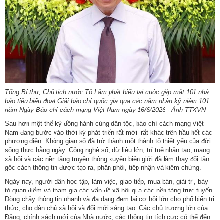
ương
Hướng
dẫn
thủ
tục
Hình
thức
Tổng Bí thư, Chủ tịch nước Tô Lâm phát biểu tại cuộc gặp mặt 101 nhà
khen
báo tiêu biểu đoạt Giải báo chí quốc gia qua các năm nhân kỷ niệm 101
thưởng
năm Ngày Báo chí cách mạng Việt Nam ngày 16/6/2026 - Ảnh TTXVN
Sau hơn một thế kỷ đồng hành cùng dân tộc, báo chí cách mạng Việt
Các
Nam đang bước vào thời kỳ phát triển rất mới, rất khác trên hầu hết các
kỳ
phương diện. Không gian số đã trở thành một thành tố thiết yếu của đời
Đại
sống thực hằng ngày. Công nghệ số, dữ liệu lớn, trí tuệ nhân tạo, mạng
hội
xã hội và các nền tảng truyền thông xuyên biên giới đã làm thay đổi tận
gốc cách thông tin được tạo ra, phân phối, tiếp nhận và kiểm chứng.
TĐYN
toàn
Ngày nay, người dân học tập, làm việc, giao tiếp, mua bán, giải trí, bày
tỏ quan điểm và tham gia các vấn đề xã hội qua các nền tảng trực tuyến.
quốc
Dòng chảy thông tin nhanh và đa dạng đem lại cơ hội lớn cho phổ biến tri
thức, cho dân chủ xã hội và đổi mới sáng tạo. Các chủ trương lớn của
Hoạt
Đảng, chính sách mới của Nhà nước, các thông tin tích cực có thể đến