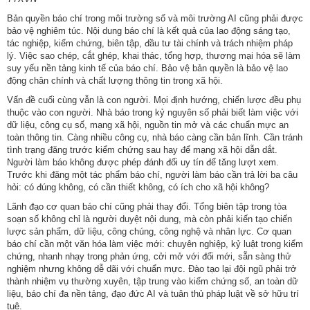
Bản quyền báo chí trong môi trường số và môi trường AI cũng phải được
bảo vệ nghiêm túc. Nội dung báo chí là kết quả của lao động sáng tạo,
tác nghiệp, kiểm chứng, biên tập, đầu tư tài chính và trách nhiệm pháp
lý. Việc sao chép, cắt ghép, khai thác, tổng hợp, thương mại hóa sẽ làm
suy yếu nền tảng kinh tế của báo chí. Bảo vệ bản quyền là bảo vệ lao
động chân chính và chất lượng thông tin trong xã hội.
Vấn đề cuối cùng vẫn là con người. Mọi định hướng, chiến lược đều phụ
thuộc vào con người. Nhà báo trong kỷ nguyên số phải biết làm việc với
dữ liệu, công cụ số, mạng xã hội, nguồn tin mở và các chuẩn mực an
toàn thông tin. Càng nhiều công cụ, nhà báo càng cần bản lĩnh. Cần tránh
tình trạng đăng trước kiểm chứng sau hay để mạng xã hội dẫn dắt.
Người làm báo không được phép đánh đổi uy tín để tăng lượt xem.
Trước khi đăng một tác phẩm báo chí, người làm báo cần trả lời ba câu
hỏi: có đúng không, có cần thiết không, có ích cho xã hội không?
Lãnh đạo cơ quan báo chí cũng phải thay đổi. Tổng biên tập trong tòa
soạn số không chỉ là người duyệt nội dung, mà còn phải kiến tạo chiến
lược sản phẩm, dữ liệu, công chúng, công nghệ và nhân lực. Cơ quan
báo chí cần một văn hóa làm việc mới: chuyên nghiệp, kỷ luật trong kiểm
chứng, nhanh nhạy trong phản ứng, cởi mở với đổi mới, sẵn sàng thử
nghiệm nhưng không dễ dãi với chuẩn mực. Đào tạo lại đội ngũ phải trở
thành nhiệm vụ thường xuyên, tập trung vào kiểm chứng số, an toàn dữ
liệu, báo chí đa nền tảng, đạo đức AI và tuân thủ pháp luật về sở hữu trí
tuệ.