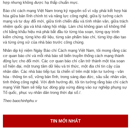
hợp nhưng không được hạ thấp chuẩn mực.
Báo chí cách mạng Việt Nam trong kỷ nguyên số vì vậy phải kết hợp hài
hòa giữa bản lĩnh chính trị và năng lực công nghệ, giữa lý tưởng cách
mạng và tư duy đổi mới, giữa tính chiến đấu và tính nhân văn, giữa trách
nhiệm quốc gia và khả năng hội nhập. Làm chủ không gian số không thể
chỉ bằng khẩu hiệu mà phải bắt đầu từ từng tòa soạn, từng quy trình
kiểm chứng, từng kho dữ liệu, từng sản phẩm báo chí, từng lớp đào tạo
và từng ứng xử của nhà báo trước công chúng.
Nhân dịp kỷ niệm Ngày Báo chí Cách mạng Việt Nam, tôi mong rằng các
cơ quan báo chí và mỗi nhà báo sẽ biến truyền thống cách mạng thành
động lực cho đổi mới. Các cơ quan báo chí cần trở thành một tòa soạn
số hiện đại, một trung tâm dữ liệu và tri thức, một địa chỉ tin cậy của
nhân dân. Các nhà báo tiếp tục là chiến sĩ trên mặt trận tư tưởng - văn
hóa - thông tin số, vững bản lĩnh, trong sáng đạo đức, sâu sắc nhân văn,
tinh thông công nghệ. Với định hướng đó, tôi tin tưởng rằng báo chí cách
mạng Việt Nam sẽ tiếp tục đóng góp xứng đáng vào sự nghiệp phụng sự
Tổ quốc, phục vụ nhân dân trong thời đại số./.
Theo baochinhphu.v
TIN MỚI NHẤT