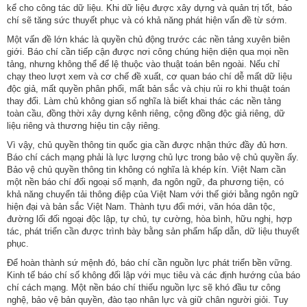
kể cho công tác dữ liệu. Khi dữ liệu được xây dựng và quản trị tốt, báo
chí sẽ tăng sức thuyết phục và có khả năng phát hiện vấn đề từ sớm.
Một vấn đề lớn khác là quyền chủ động trước các nền tảng xuyên biên
giới. Báo chí cần tiếp cận được nơi công chúng hiện diện qua mọi nền
tảng, nhưng không thể để lệ thuộc vào thuật toán bên ngoài. Nếu chỉ
chạy theo lượt xem và cơ chế đề xuất, cơ quan báo chí dễ mất dữ liệu
độc giả, mất quyền phân phối, mất bản sắc và chịu rủi ro khi thuật toán
thay đổi. Làm chủ không gian số nghĩa là biết khai thác các nền tảng
toàn cầu, đồng thời xây dựng kênh riêng, cộng đồng độc giả riêng, dữ
liệu riêng và thương hiệu tin cậy riêng.
Vì vậy, chủ quyền thông tin quốc gia cần được nhận thức đầy đủ hơn.
Báo chí cách mạng phải là lực lượng chủ lực trong bảo vệ chủ quyền ấy.
Bảo vệ chủ quyền thông tin không có nghĩa là khép kín. Việt Nam cần
một nền báo chí đối ngoại số mạnh, đa ngôn ngữ, đa phương tiện, có
khả năng chuyển tải thông điệp của Việt Nam với thế giới bằng ngôn ngữ
hiện đại và bản sắc Việt Nam. Thành tựu đổi mới, văn hóa dân tộc,
đường lối đối ngoại độc lập, tự chủ, tự cường, hòa bình, hữu nghị, hợp
tác, phát triển cần được trình bày bằng sản phẩm hấp dẫn, dữ liệu thuyết
phục.
Để hoàn thành sứ mệnh đó, báo chí cần nguồn lực phát triển bền vững.
Kinh tế báo chí số không đối lập với mục tiêu và các định hướng của báo
chí cách mạng. Một nền báo chí thiếu nguồn lực sẽ khó đầu tư công
nghệ, bảo vệ bản quyền, đào tạo nhân lực và giữ chân người giỏi. Tuy