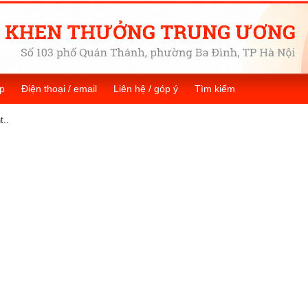
p
Điện thoại / email
Liên hệ / góp ý
Tìm kiếm
t..