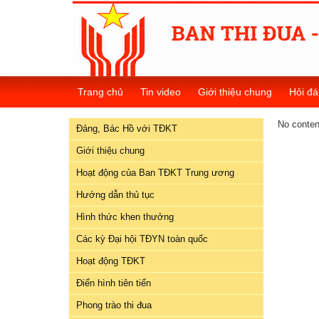
Đảng,
Bác
Trang chủ
Tin video
Giới thiệu chung
Hỏi đá
Hồ
với
No conten
Đảng, Bác Hồ với TĐKT
TĐKT
Giới thiệu chung
Giới
Hoạt động của Ban TĐKT Trung ương
thiệu
chung
Hướng dẫn thủ tục
Hình thức khen thưởng
Hoạt
Các kỳ Đại hội TĐYN toàn quốc
động
của
Hoạt động TĐKT
Ban
Điển hình tiên tiến
TĐKT
Trung
Phong trào thi đua