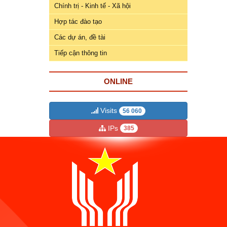
ương
Chính trị - Kinh tế - Xã hội
Hướng
Hợp tác đào tạo
dẫn
Các dự án, đề tài
thủ
Tiếp cận thông tin
tục
Hình
ONLINE
thức
khen
thưởng
Visits
56 060
IPs
385
Các
kỳ
Đại
hội
TĐYN
toàn
quốc
Hoạt