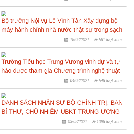
nhập
Bộ trưởng Nội vụ Lê Vĩnh Tân Xây dựng bộ
máy hành chính nhà nước thật sự trong sạch
18/02/2021
561 lượt xem
Trường Tiểu học Trưng Vương vinh dự và tự
hào được tham gia Chương trình nghệ thuật
đặc biệt Đảng cho ta mùa xuân
04/02/2021
548 lượt xem
DANH SÁCH NHÂN SỰ BỘ CHÍNH TRỊ, BAN
BÍ THƯ, CHỦ NHIỆM UBKT TRUNG ƯƠNG
KHÓA XIII
03/02/2021
1398 lượt xem