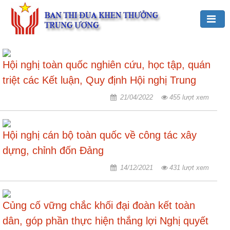
Đảng,
Bác
Hội nghị toàn quốc nghiên cứu, học tập, quán
Hồ
triệt các Kết luận, Quy định Hội nghị Trung
với
ương 4 khóa XIII
TĐKT
21/04/2022
455 lượt xem
Giới
thiệu
Hội nghị cán bộ toàn quốc về công tác xây
chung
dựng, chỉnh đốn Đảng
Hoạt
14/12/2021
431 lượt xem
động
của
Ban
Củng cố vững chắc khối đại đoàn kết toàn
TĐKT
Trung
dân, góp phần thực hiện thắng lợi Nghị quyết