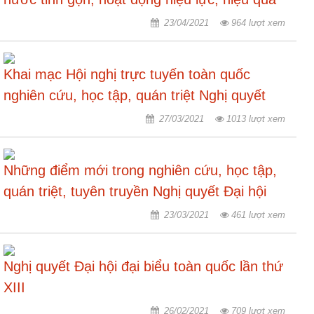
theo tinh thần Nghị quyết Đại hội XIII của
23/04/2021
964 lượt xem
Hợp
tác
Đảng
đào
tạo
Khai mạc Hội nghị trực tuyến toàn quốc
nghiên cứu, học tập, quán triệt Nghị quyết
Các
Đại hội lần thứ XIII của Đảng
dự
27/03/2021
1013 lượt xem
án,
đề
tài
Những điểm mới trong nghiên cứu, học tập,
quán triệt, tuyên truyền Nghị quyết Đại hội
Tiếp
cận
XIII của Đảng
23/03/2021
461 lượt xem
thông
tin
Nghị quyết Đại hội đại biểu toàn quốc lần thứ
Tìm
kiếm
XIII
Đăng
26/02/2021
709 lượt xem