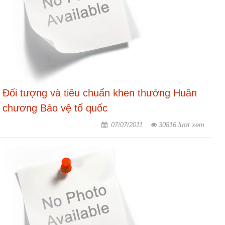
Hợp
tác
đào
tạo
Các
dự
Đối tượng và tiêu chuẩn khen thưởng Huân
án,
đề
chương Bảo vệ tổ quốc
tài
07/07/2011
30816 lượt xem
Tiếp
cận
thông
tin
Tìm
kiếm
Đăng