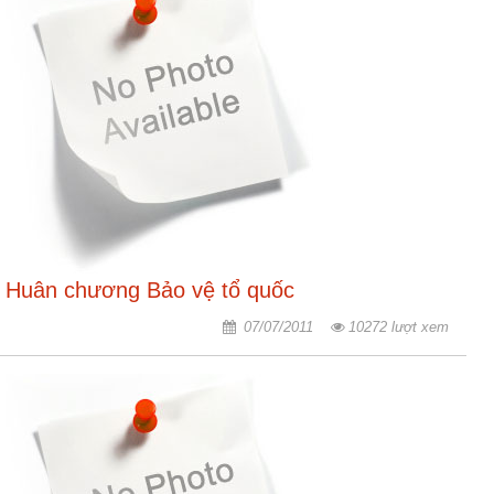
động
TĐKT
Điển
hình
tiên
tiến
Phong
trào
thi
đua
Huân chương Bảo vệ tổ quốc
Chính
07/07/2011
10272 lượt xem
trị
-
Kinh
tế
-
Xã
hội