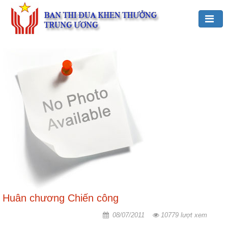
Đảng,
Bác
Hồ
với
TĐKT
Giới
thiệu
chung
Hoạt
động
của
Ban
Huân chương Chiến công
TĐKT
08/07/2011
10779 lượt xem
Trung