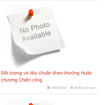
ương
Hướng
dẫn
thủ
tục
Hình
thức
khen
thưởng
Các
kỳ
Đại
Đối tượng và tiêu chuẩn khen thưởng Huân
hội
chương Chiến công
TĐYN
toàn
08/07/2011
20763 lượt xem
quốc
Hoạt