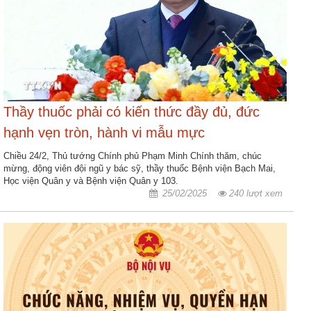
động
TĐKT
Điển
hình
tiên
tiến
Thầy thuốc phải có kiến thức đầy đủ, đức
Phong
hạnh vẹn tròn, hành vi mẫu mực
trào
thi
Chiều 24/2, Thủ tướng Chính phủ Phạm Minh Chính thăm, chúc
mừng, động viên đội ngũ y bác sỹ, thầy thuốc Bệnh viện Bạch Mai,
đua
Học viện Quân y và Bệnh viện Quân y 103.
25/02/2025
240 lượt xem
Chính
trị
-
Kinh
tế
-
Xã
hội