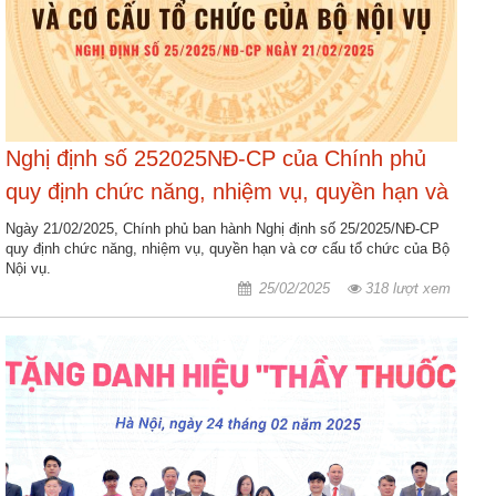
Hợp
tác
đào
tạo
Nghị định số 252025NĐ-CP của Chính phủ
Các
dự
quy định chức năng, nhiệm vụ, quyền hạn và
án,
cơ cấu tổ chức của Bộ Nội vụ
Ngày 21/02/2025, Chính phủ ban hành Nghị định số 25/2025/NĐ-CP
đề
quy định chức năng, nhiệm vụ, quyền hạn và cơ cấu tổ chức của Bộ
tài
Nội vụ.
25/02/2025
318 lượt xem
Tiếp
cận
thông
tin
Tìm
kiếm
Đăng