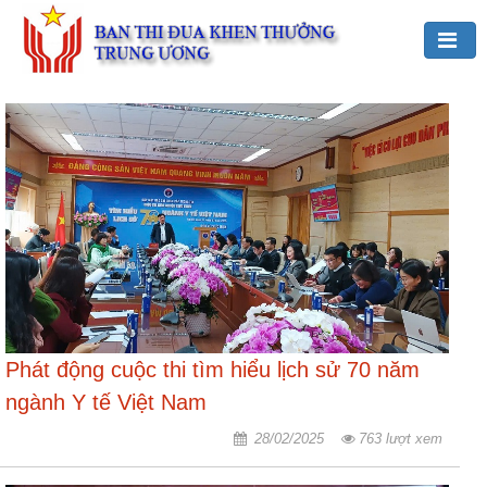
Đảng,
Bác
Hồ
với
TĐKT
Giới
thiệu
chung
Hoạt
Phát động cuộc thi tìm hiểu lịch sử 70 năm
động
của
ngành Y tế Việt Nam
Ban
TĐKT
28/02/2025
763 lượt xem
Trung