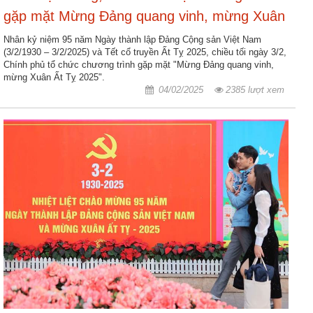
gặp mặt Mừng Đảng quang vinh, mừng Xuân
Ất Tỵ 2025
Nhân kỷ niệm 95 năm Ngày thành lập Đảng Cộng sản Việt Nam
(3/2/1930 – 3/2/2025) và Tết cổ truyền Ất Tỵ 2025, chiều tối ngày 3/2,
Chính phủ tổ chức chương trình gặp mặt "Mừng Đảng quang vinh,
mừng Xuân Ất Tỵ 2025".
04/02/2025
2385 lượt xem