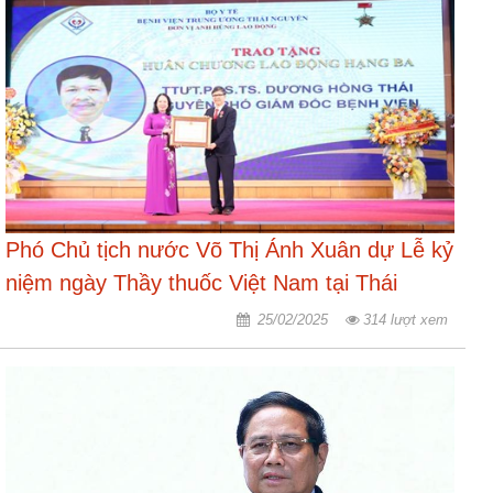
ương
Hướng
dẫn
thủ
tục
Hình
thức
khen
thưởng
Phó Chủ tịch nước Võ Thị Ánh Xuân dự Lễ kỷ
niệm ngày Thầy thuốc Việt Nam tại Thái
Các
kỳ
Nguyên
25/02/2025
314 lượt xem
Đại
hội
TĐYN
toàn
quốc
Hoạt