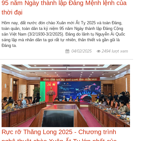
95 năm Ngày thành lập Đảng Mệnh lệnh của
thời đại
Hôm nay, đất nước đón chào Xuân mới Ất Tỵ 2025 và toàn Đảng,
toàn quân, toàn dân ta kỷ niệm 95 năm Ngày thành lập Đảng Cộng
sản Việt Nam (3/2/1930-3/2/2025). Đảng do lãnh tụ Nguyễn Ái Quốc
sáng lập mà nhân dân ta gọi rất tự nhiên, thân thiết và gần gũi là
Đảng ta.
04/02/2025
2494 lượt xem
Rực rỡ Thăng Long 2025 - Chương trình