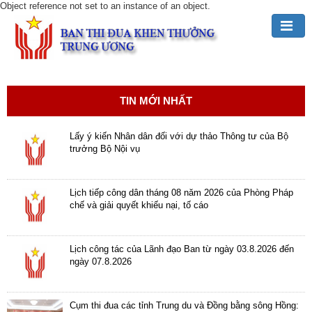
Object reference not set to an instance of an object.
Đảng,
Bác
Hồ
TIN MỚI NHẤT
với
TĐKT
Lấy ý kiến Nhân dân đối với dự thảo Thông tư của Bộ
trưởng Bộ Nội vụ
Giới
thiệu
chung
Lịch tiếp công dân tháng 08 năm 2026 của Phòng Pháp
chế và giải quyết khiếu nại, tố cáo
Hoạt
động
Lịch công tác của Lãnh đạo Ban từ ngày 03.8.2026 đến
của
ngày 07.8.2026
Ban
TĐKT
Trung
Cụm thi đua các tỉnh Trung du và Đồng bằng sông Hồng: