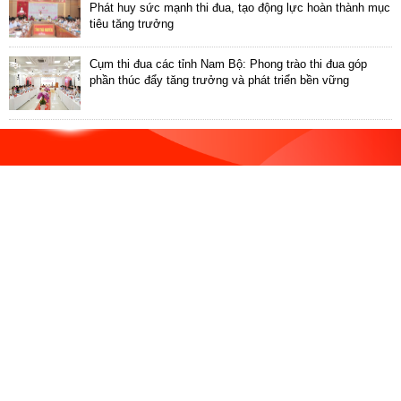
ương
Phát huy sức mạnh thi đua, tạo động lực hoàn thành mục
tiêu tăng trưởng
Hướng
dẫn
Cụm thi đua các tỉnh Nam Bộ: Phong trào thi đua góp
thủ
phần thúc đẩy tăng trưởng và phát triển bền vững
tục
Hình
thức
khen
thưởng
Các
kỳ
Đại
hội
TĐYN
toàn
quốc
Hoạt