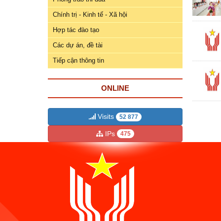
ương
Chính trị - Kinh tế - Xã hội
Hướng
Hợp tác đào tạo
dẫn
thủ
Các dự án, đề tài
tục
Tiếp cận thông tin
Hình
thức
ONLINE
khen
thưởng
Visits
52 877
Các
IPs
475
kỳ
Đại
hội
TĐYN
toàn
quốc
Hoạt