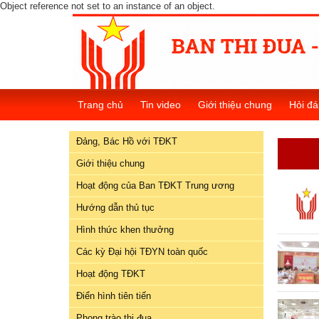
Object reference not set to an instance of an object.
Đảng,
Bác
Hồ
Trang chủ
Tin video
Giới thiệu chung
Hỏi đá
với
TĐKT
Đảng, Bác Hồ với TĐKT
Giới
Giới thiệu chung
thiệu
Hoạt động của Ban TĐKT Trung ương
chung
Hướng dẫn thủ tục
Hoạt
Hình thức khen thưởng
động
Các kỳ Đại hội TĐYN toàn quốc
của
Ban
Hoạt động TĐKT
TĐKT
Điển hình tiên tiến
Trung
Phong trào thi đua