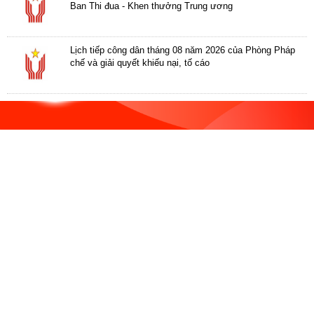
ương
Ban Thi đua - Khen thưởng Trung ương
Hướng
dẫn
Lịch tiếp công dân tháng 08 năm 2026 của Phòng Pháp
thủ
chế và giải quyết khiếu nại, tố cáo
tục
Hình
thức
khen
thưởng
Các
kỳ
Đại
hội
TĐYN
toàn
quốc
Hoạt