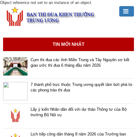
Object reference not set to an instance of an object.
Đảng,
Bác
Hồ
TIN MỚI NHẤT
với
TĐKT
Cụm thi đua các tỉnh Miền Trung và Tây Nguyên sơ kết
giao ước thi đua 6 tháng đầu năm 2026
Giới
thiệu
chung
7 thành phố trực thuộc Trung ương quyết tâm bứt phá từ
các phong trào thi đua
Hoạt
động
Lấy ý kiến Nhân dân đối với dự thảo Thông tư của Bộ
của
trưởng Bộ Nội vụ
Ban
TĐKT
Trung
Lịch tiếp công dân tháng 8 năm 2026 của Trưởng ban