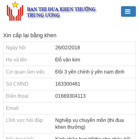
Đảng,
Xin cấp lại bằng khen
Bác
Hồ
Ngày hỏi
26/02/2018
với
TĐKT
Họ và tên
Đỗ văn kim
Giới
Cơ quan làm việc
Đội 3 yên chính ý yên nam định
thiệu
Số CMND
163300481
chung
Điện thoại
01669304113
Hoạt
động
Email
của
Ban
Lĩnh vực hỏi đáp
Nghiệp vụ chuyên môn (thi đua
TĐKT
khen thưởng)
Trung