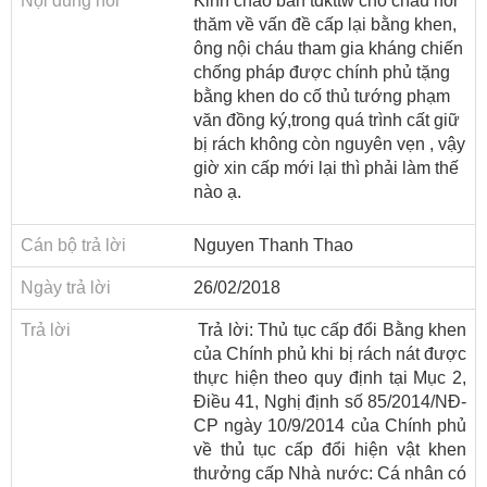
Nội dung hỏi
ương
Kinh chào ban tdkttw cho cháu hỏi
thăm về vấn đề cấp lại bằng khen,
Hướng
ông nội cháu tham gia kháng chiến
dẫn
chống pháp được chính phủ tặng
thủ
bằng khen do cố thủ tướng phạm
tục
văn đồng ký,trong quá trình cất giữ
bị rách không còn nguyên vẹn , vậy
Hình
giờ xin cấp mới lại thì phải làm thế
thức
nào ạ.
khen
thưởng
Cán bộ trả lời
Nguyen Thanh Thao
Các
Ngày trả lời
26/02/2018
kỳ
Đại
Trả lời
Trả lời: Thủ tục cấp đổi Bằng khen
hội
của Chính phủ khi bị rách nát được
TĐYN
thực hiện theo quy định tại Mục 2,
toàn
Điều 41, Nghị định số 85/2014/NĐ-
quốc
CP ngày 10/9/2014 của Chính phủ
về thủ tục cấp đổi hiện vật khen
Hoạt
thưởng cấp Nhà nước: Cá nhân có