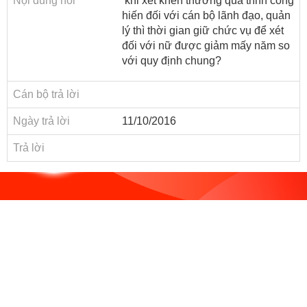
Nội dung hỏi
ương
khi xét khen thưởng quá trình cống
hiến đối với cán bộ lãnh đạo, quản
Hướng
lý thì thời gian giữ chức vụ để xét
dẫn
đối với nữ được giảm mấy năm so
thủ
với quy định chung?
tục
Cán bộ trả lời
Hình
thức
Ngày trả lời
11/10/2016
khen
Trả lời
thưởng
Các
kỳ
Đại
hội
TĐYN
toàn
quốc
Hoạt