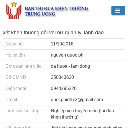
Đảng,
xét khen thuong đối voi nư quan ly, lãnh dao
Bác
Hồ
Ngày hỏi
11/10/2016
với
TĐKT
Họ và tên
nguyen quoc phi
Giới
Cơ quan làm việc
da huoai- lam dong
thiệu
Số CMND
250343620
chung
Điện thoại
0944295220
Hoạt
động
Email
quocphidh72@gmail.com
của
Ban
Lĩnh vực hỏi đáp
Nghiệp vụ chuyên môn (thi đua
TĐKT
khen thưởng)
Trung