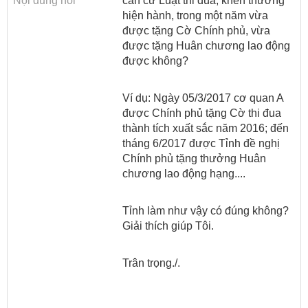
Nội dung hỏi
ương
căn cứ Luật thi đua, khen thưởng
hiện hành, trong một năm vừa
Hướng
được tặng Cờ Chính phủ, vừa
dẫn
được tặng Huân chương lao động
thủ
được không?
tục
Ví dụ: Ngày 05/3/2017 cơ quan A
Hình
được Chính phủ tặng Cờ thi đua
thức
thành tích xuất sắc năm 2016; đến
khen
tháng 6/2017 được Tỉnh đề nghị
thưởng
Chính phủ tặng thưởng Huân
chương lao động hạng....
Các
kỳ
Đại
Tỉnh làm như vậy có đúng không?
hội
Giải thích giúp Tôi.
TĐYN
toàn
Trân trọng./.
quốc
Hoạt