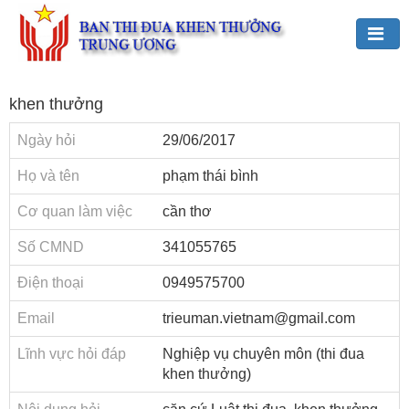
Đảng,
khen thưởng
Bác
Hồ
Ngày hỏi
29/06/2017
với
TĐKT
Họ và tên
phạm thái bình
Giới
Cơ quan làm việc
cần thơ
thiệu
Số CMND
341055765
chung
Điện thoại
0949575700
Hoạt
động
Email
trieuman.vietnam@gmail.com
của
Ban
Lĩnh vực hỏi đáp
Nghiệp vụ chuyên môn (thi đua
TĐKT
khen thưởng)
Trung