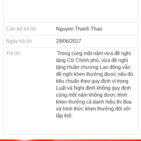
động
TĐKT
Điển
Cán bộ trả lời
Nguyen Thanh Thao
hình
tiên
Ngày trả lời
29/06/2017
tiến
Trả lời
Trong cùng một năm vừa đề nghị
Phong
tặng Cờ Chính phủ, vừa đề nghị
trào
tặng Huân chương Lao động vẫn
thi
đề nghị khen thưởng được nếu đủ
đua
tiêu chuẩn theo quy định vì trong
Luật và Nghị định không quy định
Chính
cùng một năm không được trình
trị
khen thưởng cả danh hiệu thi đua
-
và hình thức khen thưởng đối với
Kinh
tập thể.
tế
-
Xã
hội