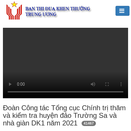
Đảng,
Bác
Hồ
với
TĐKT
Giới
thiệu
chung
Hoạt
động
của
Đoàn Công tác Tổng cục Chính trị thăm
Ban
và kiểm tra huyện đảo Trường Sa và
TĐKT
nhà giàn DK1 năm 2021
41467
Trung