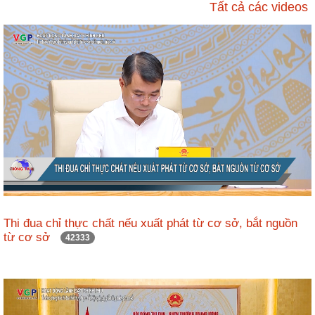
ương
Tất cả các videos
Hướng
dẫn
thủ
tục
Hình
thức
khen
thưởng
Các
kỳ
Đại
Thi đua chỉ thực chất nếu xuất phát từ cơ sở, bắt nguồn
hội
từ cơ sở
42333
TĐYN
toàn
quốc
Hoạt