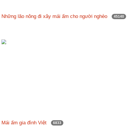
nhập
Những lão nông đi xây mái ấm cho người nghèo
45140
Mái ấm gia đình Việt
6833