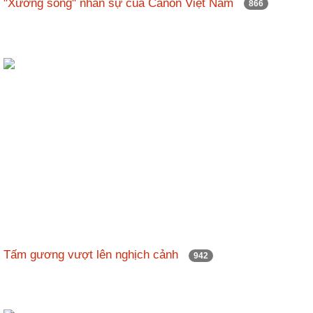
"Xương sống" nhân sự của Canon Việt Nam
866
Tấm gương vượt lên nghịch cảnh
942