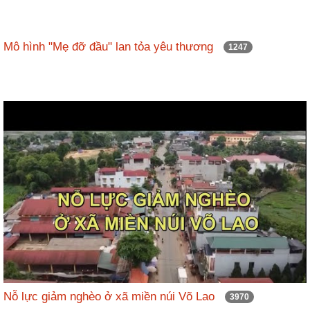
Mô hình "Mẹ đỡ đầu" lan tỏa yêu thương
1247
Nỗ lực giảm nghèo ở xã miền núi Võ Lao
3970