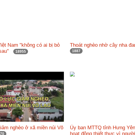
iệt Nam "không có ai bị bỏ
Thoát nghèo nhờ cây nha 
a sau"
1887
18955
giảm nghèo ở xã miền núi Võ
Ủy ban MTTQ tỉnh Hưng Yên
hoạt động thiết thực vì ngườ
70