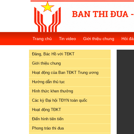
Đảng,
Bác
Trang chủ
Tin video
Giới thiệu chung
Hỏi đá
Hồ
với
Đảng, Bác Hồ với TĐKT
TĐKT
Giới thiệu chung
Giới
Hoạt động của Ban TĐKT Trung ương
thiệu
chung
Hướng dẫn thủ tục
Hình thức khen thưởng
Hoạt
Các kỳ Đại hội TĐYN toàn quốc
động
của
Hoạt động TĐKT
Ban
Điển hình tiên tiến
TĐKT
Trung
Phong trào thi đua