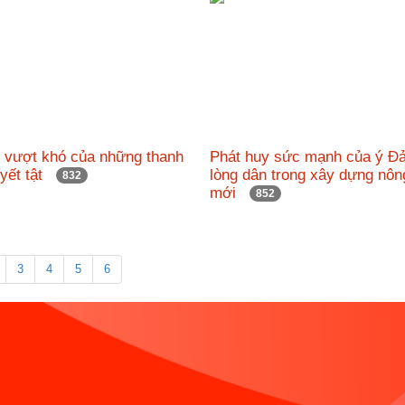
c vượt khó của những thanh
Phát huy sức mạnh của ý Đ
uyết tật
lòng dân trong xây dựng nôn
832
mới
852
3
4
5
6