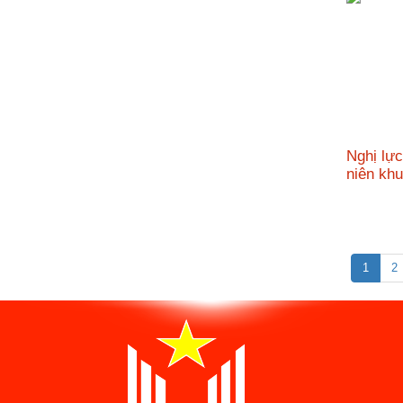
Nghị lự
niên kh
1
2