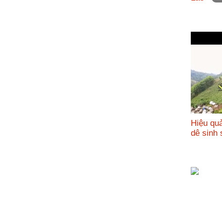
nhập
Hiệu qu
dê sin