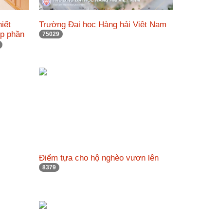
hiết
Trường Đại học Hàng hải Việt Nam
óp phần
75029
Điểm tựa cho hộ nghèo vươn lên
8379