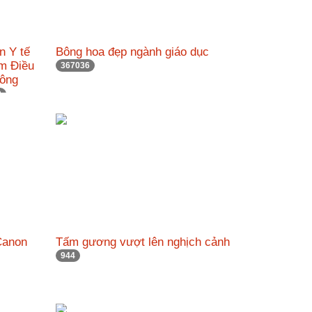
n Y tế
Bông hoa đẹp ngành giáo dục
âm Điều
367036
hông
0
Canon
Tấm gương vượt lên nghịch cảnh
944