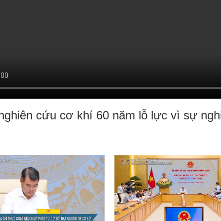
nghiên cứu cơ khí 60 năm lỗ lực vì sự ng