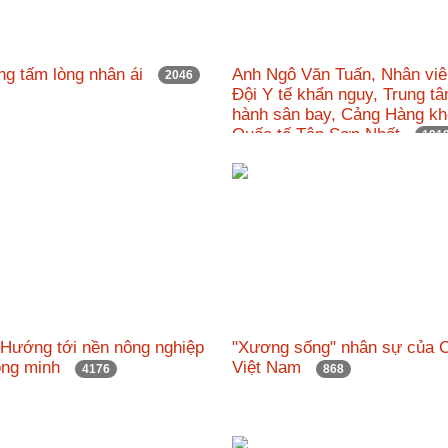
ng tấm lòng nhân ái
Anh Ngô Văn Tuấn, Nhân viê
2046
Đội Y tế khẩn nguy, Trung t
hành sân bay, Cảng Hàng k
Quốc tế Tân Sơn Nhất
191
 Hướng tới nền nông nghiệp
"Xương sống" nhân sự của 
hông minh
Việt Nam
4176
868