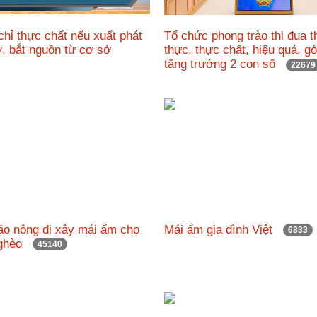
chỉ thực chất nếu xuất phát
Tổ chức phong trào thi đua t
ở, bắt nguồn từ cơ sở
thực, thực chất, hiệu quả, g
tăng trưởng 2 con số
22679
ão nông đi xây mái ấm cho
Mái ấm gia đình Việt
6833
nghèo
45140