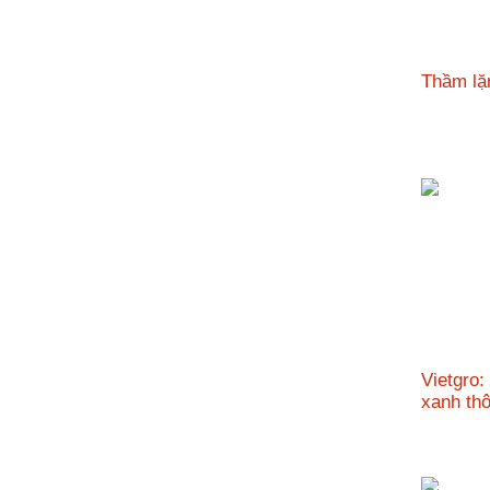
Thầm lặ
Vietgro:
xanh t