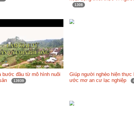
1308
ả bước đầu từ mô hình nuôi
Giúp người nghèo hiện thực
h sản
ước mơ an cư lạc nghiệp
13939