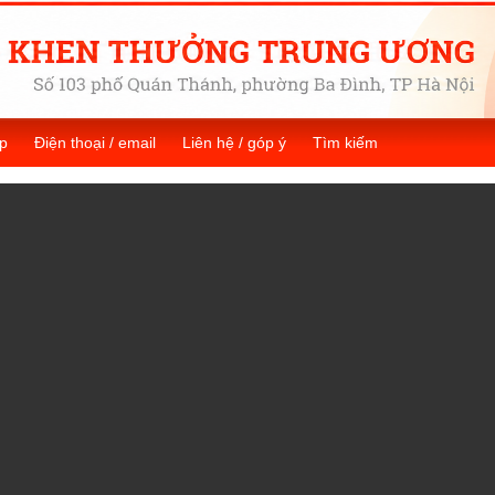
p
Điện thoại / email
Liên hệ / góp ý
Tìm kiếm