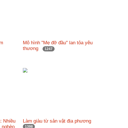
đam
Mô hình "Mẹ đỡ đầu" lan tỏa yêu
thương
1247
: Nhiều
Làm giàu từ sản vật địa phương
i nghèo
1398