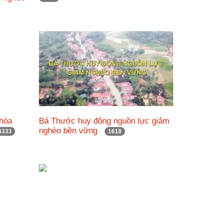
 hóa
Bá Thước huy động nguồn lực giảm
nghèo bền vững
4333
1618