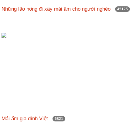
nhập
Những lão nông đi xây mái ấm cho người nghèo
45125
Mái ấm gia đình Việt
6821