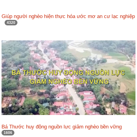
Giúp người nghèo hiện thực hóa ước mơ an cư lạc nghiệp
4320
Bá Thước huy động nguồn lực giảm nghèo bền vững
1606