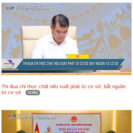
ương
Hướng
dẫn
thủ
tục
Hình
thức
khen
thưởng
Các
kỳ
Thi đua chỉ thực chất nếu xuất phát từ cơ sở, bắt nguồn
Đại
từ cơ sở
41982
hội
TĐYN
toàn
quốc
Hoạt