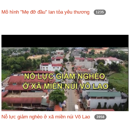
Mô hình "Mẹ đỡ đầu" lan tỏa yêu thương
1235
Nỗ lực giảm nghèo ở xã miền núi Võ Lao
3958