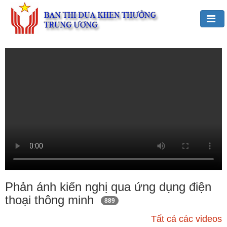
Đảng,
Bác
Hồ
với
TĐKT
Giới
thiệu
chung
Hoạt
động
của
Phản ánh kiến nghị qua ứng dụng điện
Ban
thoại thông minh
889
TĐKT
Trung
Tất cả các videos