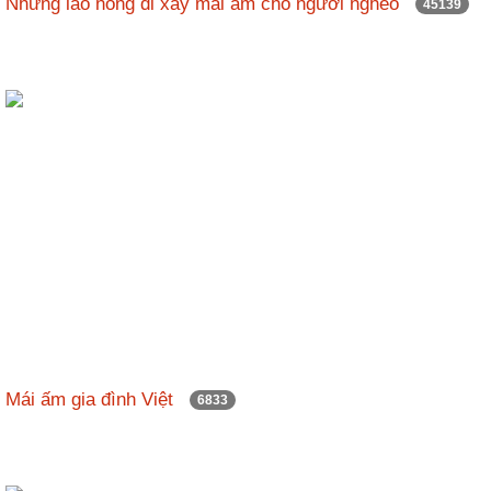
Những lão nông đi xây mái ấm cho người nghèo
45139
nhập
Mái ấm gia đình Việt
6833