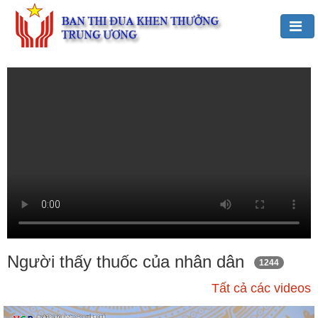
Đảng,
Bác
Hồ
với
TĐKT
Giới
thiệu
chung
Hoạt
động
của
Người thấy thuốc của nhân dân
1244
Ban
Tất cả các videos
TĐKT
Trung