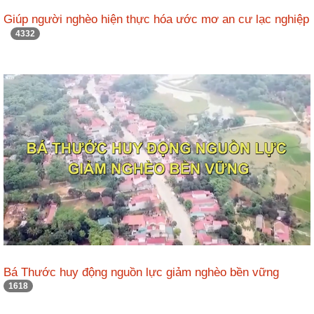
Giúp người nghèo hiện thực hóa ước mơ an cư lạc nghiệp
4332
Bá Thước huy động nguồn lực giảm nghèo bền vững
1618