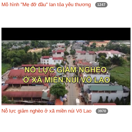
Mô hình "Mẹ đỡ đầu" lan tỏa yêu thương
1247
Nỗ lực giảm nghèo ở xã miền núi Võ Lao
3970