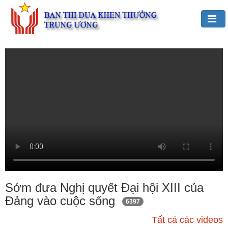
Đảng,
Bác
Hồ
với
TĐKT
Giới
thiệu
chung
Hoạt
động
của
Sớm đưa Nghị quyết Đại hội XIII của
Ban
Đảng vào cuộc sống
6397
TĐKT
Trung
Tất cả các videos