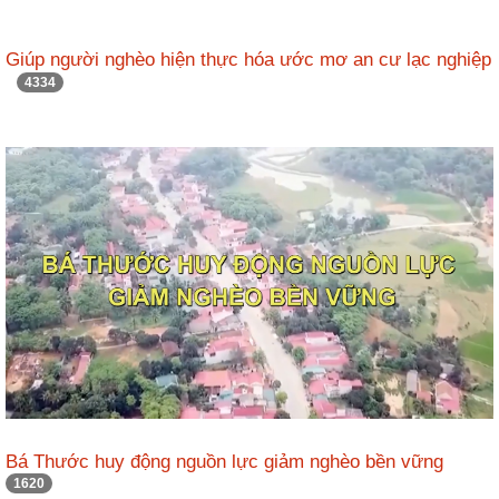
Giúp người nghèo hiện thực hóa ước mơ an cư lạc nghiệp
4334
Bá Thước huy động nguồn lực giảm nghèo bền vững
1620