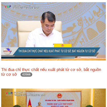
ương
Hướng
dẫn
thủ
tục
Hình
thức
khen
thưởng
Các
kỳ
Thi đua chỉ thực chất nếu xuất phát từ cơ sở, bắt nguồn
Đại
từ cơ sở
43566
hội
TĐYN
toàn
quốc
Hoạt