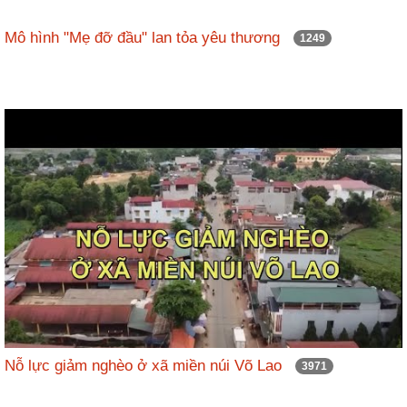
Mô hình "Mẹ đỡ đầu" lan tỏa yêu thương
1249
Nỗ lực giảm nghèo ở xã miền núi Võ Lao
3971