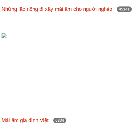
nhập
Những lão nông đi xây mái ấm cho người nghèo
45141
Mái ấm gia đình Việt
6834