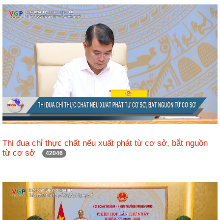
ương
Hướng
dẫn
thủ
tục
Hình
thức
khen
thưởng
Các
kỳ
Thi đua chỉ thực chất nếu xuất phát từ cơ sở, bắt nguồn
Đại
từ cơ sở
42046
hội
TĐYN
toàn
quốc
Hoạt