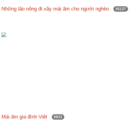
nhập
Những lão nông đi xây mái ấm cho người nghèo
45137
Mái ấm gia đình Việt
6833