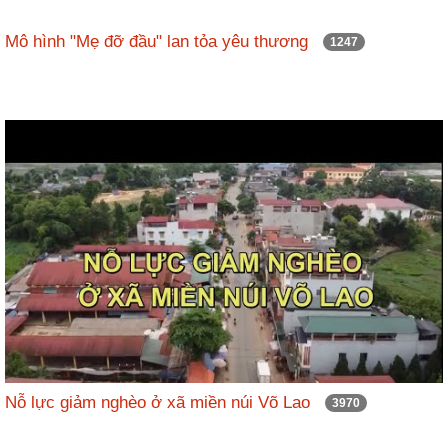
Mô hình "Mẹ đỡ đầu" lan tỏa yêu thương
1247
Nỗ lực giảm nghèo ở xã miền núi Võ Lao
3970