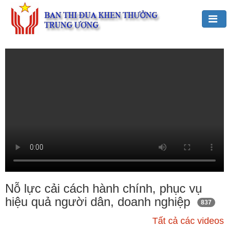
Đảng,
Bác
Hồ
với
TĐKT
Giới
thiệu
chung
Hoạt
động
của
Nỗ lực cải cách hành chính, phục vụ
Ban
hiệu quả người dân, doanh nghiệp
837
TĐKT
Trung
Tất cả các videos