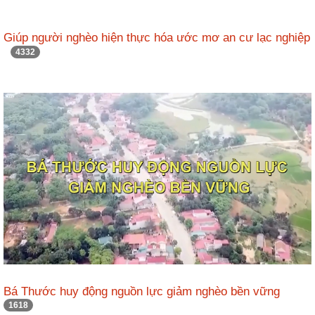
Giúp người nghèo hiện thực hóa ước mơ an cư lạc nghiệp
4332
Bá Thước huy động nguồn lực giảm nghèo bền vững
1618