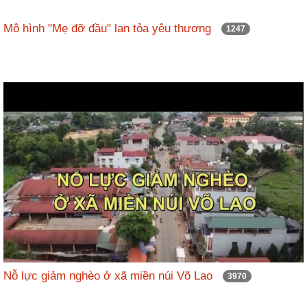
Mô hình "Mẹ đỡ đầu" lan tỏa yêu thương
1247
Nỗ lực giảm nghèo ở xã miền núi Võ Lao
3970