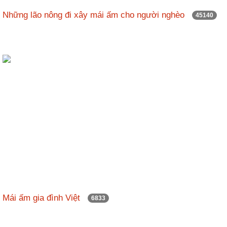
nhập
Những lão nông đi xây mái ấm cho người nghèo
45140
Mái ấm gia đình Việt
6833