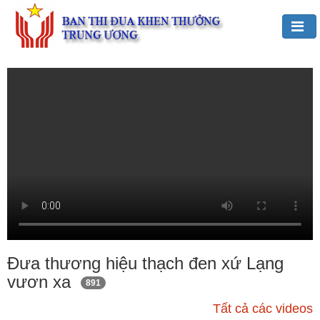
Đảng,
Bác
Hồ
với
TĐKT
Giới
thiệu
chung
Hoạt
động
của
Đưa thương hiệu thạch đen xứ Lạng
Ban
vươn xa
891
TĐKT
Trung
Tất cả các videos