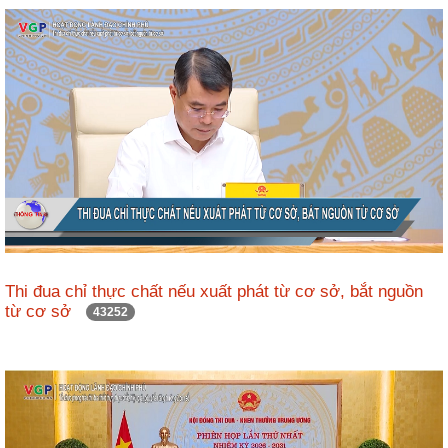
ương
Hướng
dẫn
thủ
tục
Hình
thức
khen
thưởng
Các
kỳ
Thi đua chỉ thực chất nếu xuất phát từ cơ sở, bắt nguồn
Đại
từ cơ sở
43252
hội
TĐYN
toàn
quốc
Hoạt