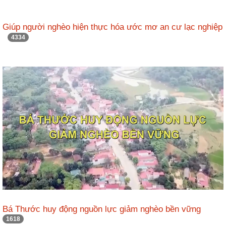
Giúp người nghèo hiện thực hóa ước mơ an cư lạc nghiệp
4334
Bá Thước huy động nguồn lực giảm nghèo bền vững
1618