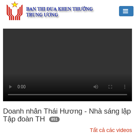
Đảng,
Bác
Hồ
với
TĐKT
Giới
thiệu
chung
Hoạt
động
của
Doanh nhân Thái Hương - Nhà sáng lập
Ban
Tập đoàn TH
851
TĐKT
Trung
Tất cả các videos