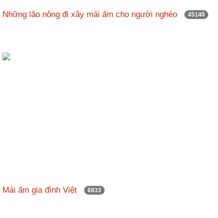
nhập
Những lão nông đi xây mái ấm cho người nghèo
45140
Mái ấm gia đình Việt
6833