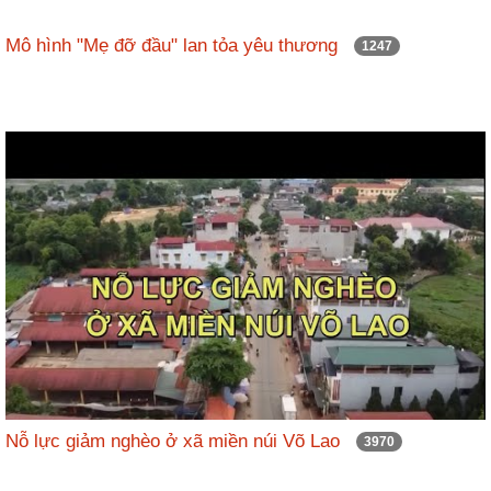
Mô hình "Mẹ đỡ đầu" lan tỏa yêu thương
1247
Nỗ lực giảm nghèo ở xã miền núi Võ Lao
3970