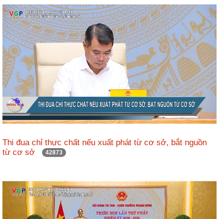
ương
Hướng
dẫn
thủ
tục
Hình
thức
khen
thưởng
Các
kỳ
Thi đua chỉ thực chất nếu xuất phát từ cơ sở, bắt nguồn
Đại
từ cơ sở
42873
hội
TĐYN
toàn
quốc
Hoạt