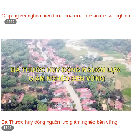
Giúp người nghèo hiện thực hóa ước mơ an cư lạc nghiệp
4333
Bá Thước huy động nguồn lực giảm nghèo bền vững
1618