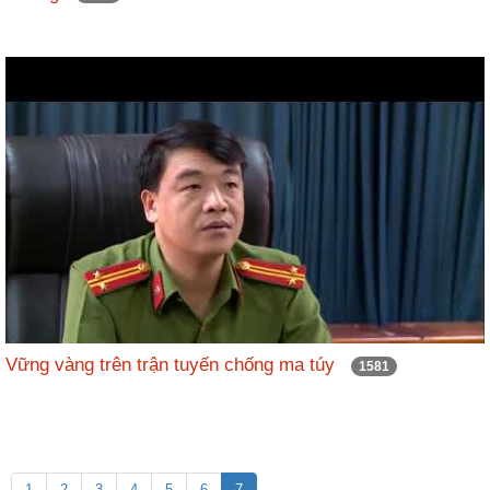
Vững vàng trên trận tuyến chống ma túy
1581
1
2
3
4
5
6
7