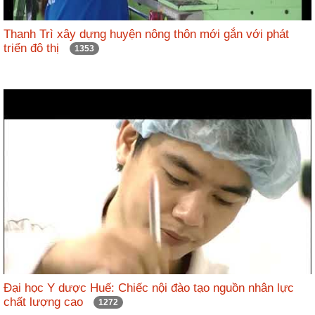
Thanh Trì xây dựng huyện nông thôn mới gắn với phát
triển đô thị
1353
Đại học Y dược Huế: Chiếc nội đào tạo nguồn nhân lực
chất lượng cao
1272