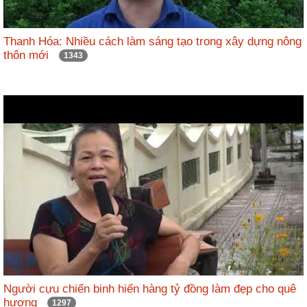
Thanh Hóa: Nhiều cách làm sáng tạo trong xây dựng nông
thôn mới
1343
Người cựu chiến binh hiến hàng tỷ đồng làm đẹp cho quê
hương
1297