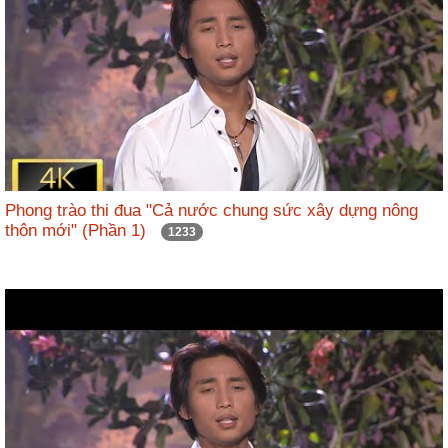
Hợp
tác
đào
tạo
Các
dự
án,
đề
Phong trào thi đua "Cả nước chung sức xây dựng nông
thôn mới" (Phần 1)
tài
1233
Tiếp
cận
thông
tin
Tìm
kiếm
Đăng