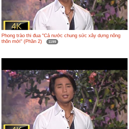
nhập
Phong trào thi đua "Cả nước chung sức xây dựng nông
thôn mới" (Phần 2)
1199