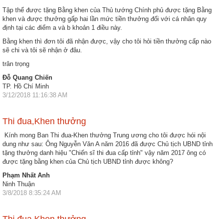
Tập thể được tặng Bằng khen của Thủ tướng Chính phủ được tặng Bằng
khen và được thưởng gấp hai lần mức tiền thưởng đối với cá nhân quy
định tại các điểm a và b khoản 1 điều này.
Bằng khen thì đơn tôi đã nhận được, vậy cho tôi hỏi tiền thưởng cấp nào
sẽ chi và tôi sẽ nhận ở đâu.
trân trọng
Đỗ Quang Chiến
TP. Hồ Chí Minh
3/12/2018 11:16:38 AM
Thi đua,Khen thưởng
Kính mong Ban Thi đua-Khen thưởng Trung ương cho tôi được hói nội
dung như sau: Ông Nguyễn Văn A năm 2016 đã được Chủ tịch UBND tỉnh
tặng thưởng danh hiệu "Chiến sĩ thi đua cấp tỉnh" vậy năm 2017 ông có
được tặng bằng khen của Chủ tịch UBND tỉnh được không?
Phạm Nhất Anh
Ninh Thuận
3/8/2018 8:35:24 AM