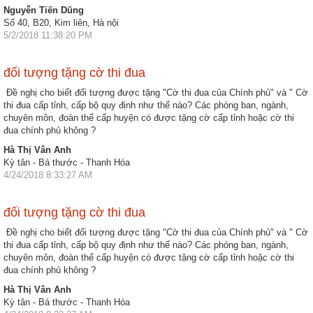
Nguyễn Tiến Dũng
nhập
Số 40, B20, Kim liên, Hà nội
5/2/2018 11:38:20 PM
đối tượng tặng cờ thi đua
Đề nghị cho biết đối tượng được tặng "Cờ thi đua của Chính phủ" và " Cờ
thi đua cấp tỉnh, cấp bộ quy định như thế nào? Các phòng ban, ngành,
chuyên môn, đoàn thể cấp huyện có được tặng cờ cấp tỉnh hoặc cờ thi
đua chính phủ không ?
Hà Thị Vân Anh
Kỳ tân - Bá thước - Thanh Hóa
4/24/2018 8:33:27 AM
đối tượng tặng cờ thi đua
Đề nghị cho biết đối tượng được tặng "Cờ thi đua của Chính phủ" và " Cờ
thi đua cấp tỉnh, cấp bộ quy định như thế nào? Các phòng ban, ngành,
chuyên môn, đoàn thể cấp huyện có được tặng cờ cấp tỉnh hoặc cờ thi
đua chính phủ không ?
Hà Thị Vân Anh
Kỳ tân - Bá thước - Thanh Hóa