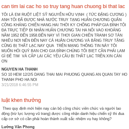
can tim lai cac ho so truy tang huan chuong bi that lac
TÔI LÀ EM RUỘT LIỆT SỸ NGUYỄN HỮU VỊNH ( TỨC ĐẶNG CƯƠNG )
ANH TÔI ĐÃ ĐƯỢC NHÀ NƯỚC TRUY TẠNG HUÂN CHƯƠNG QUÂN
CÔNG KHÁNG CHIẾN HANG.HAI THỜI KY CHỐNG PHÁP.GIA ĐÌNH TÔI
ĐA TRỰC TIẾP ĐI NHẬN HUÂN CHƯƠNG TAI HA NÔI VAO KHOẢNG
NĂM 1952 ĐẾN 1958.ĐẾN NAY VÌ THƠI GIAN CHIÊN TRANH SƠ TÁN
NHIÊU NƠI NÊN ĐẾN NAY CẢ HUÂN CHƯƠNG VÀ BĂNG TRUY TẶNG
CŨNG BỊ THẤT LẠC.NAY QUA TRÊN MẠNG THÔNG TIN NÀY TÔI
MUỐN HỎI QUÝ BAN CHO GIA ĐÌNH CHÚNG TÔI BIET CẦN PHẢI LAM
GÌ ĐỂ TIM VÀ CẤP LẠI CÁC YÊU CÂU BỊ THÂT LẠC TRÊN.XIN CÁN
ƠN
NGUYEN HA THANH
SO 10 HEM 12/2/5 DANG THAI MAI PHUONG QUANG AN QUAN TAY HO
THANH PHO HA NOI
3/21/2018 6:46:55 PM
luật khen thưởng
Theo quy định mới hiện nay cán bộ công chức viên chức và người lao
động (trừ lực lượng vũ trang) được công nhận danh hiệu chiến sỹ thi đua
cấp cơ sở có cần phải hoàn thành xuất sắc nhiệm vụ hay không?
Lường Văn Phong