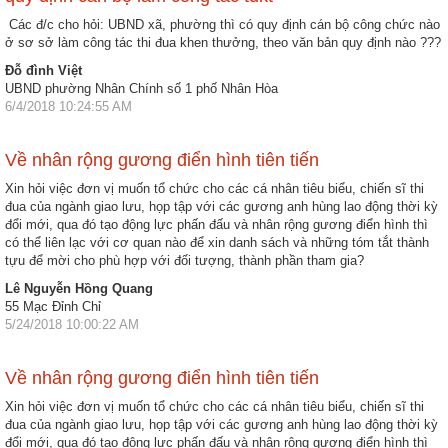
ương
Các đ/c cho hỏi: UBND xã, phường thì có quy định cán bộ công chức nào
Hướng
ở sơ sở làm công tác thi đua khen thưởng, theo văn bản quy định nào ???
dẫn
Đỗ đình Việt
thủ
UBND phường Nhân Chính số 1 phố Nhân Hòa
6/4/2018 10:24:55 AM
tục
Hình
Về nhân rộng gương điển hình tiên tiến
thức
Xin hỏi việc đơn vị muốn tổ chức cho các cá nhân tiêu biểu, chiến sĩ thi
khen
đua của ngành giao lưu, họp tập với các gương anh hùng lao động thời kỳ
thưởng
đổi mới, qua đó tạo động lực phấn đấu và nhân rộng gương điển hình thì
có thể liên lạc với cơ quan nào để xin danh sách và những tóm tắt thành
Các
tựu để mời cho phù hợp với đối tượng, thành phần tham gia?
kỳ
Lê Nguyễn Hồng Quang
Đại
55 Mạc Đỉnh Chỉ
hội
5/24/2018 10:00:22 AM
TĐYN
toàn
Về nhân rộng gương điển hình tiên tiến
quốc
Xin hỏi việc đơn vị muốn tổ chức cho các cá nhân tiêu biểu, chiến sĩ thi
đua của ngành giao lưu, họp tập với các gương anh hùng lao động thời kỳ
Hoạt
đổi mới, qua đó tạo động lực phấn đấu và nhân rộng gương điển hình thì