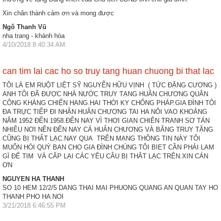
Xin chân thành cảm ơn và mong được
Ngô Thanh Vũ
nha trang - khánh hòa
4/10/2018 8:40:34 AM
can tim lai cac ho so truy tang huan chuong bi that lac
TÔI LÀ EM RUỘT LIỆT SỸ NGUYỄN HỮU VỊNH ( TỨC ĐẶNG CƯƠNG )
ANH TÔI ĐÃ ĐƯỢC NHÀ NƯỚC TRUY TẠNG HUÂN CHƯƠNG QUÂN
CÔNG KHÁNG CHIẾN HANG.HAI THỜI KY CHỐNG PHÁP.GIA ĐÌNH TÔI
ĐA TRỰC TIẾP ĐI NHẬN HUÂN CHƯƠNG TAI HA NÔI VAO KHOẢNG
NĂM 1952 ĐẾN 1958.ĐẾN NAY VÌ THƠI GIAN CHIÊN TRANH SƠ TÁN
NHIÊU NƠI NÊN ĐẾN NAY CẢ HUÂN CHƯƠNG VÀ BĂNG TRUY TẶNG
CŨNG BỊ THẤT LẠC.NAY QUA TRÊN MẠNG THÔNG TIN NÀY TÔI
MUỐN HỎI QUÝ BAN CHO GIA ĐÌNH CHÚNG TÔI BIET CẦN PHẢI LAM
GÌ ĐỂ TIM VÀ CẤP LẠI CÁC YÊU CÂU BỊ THÂT LẠC TRÊN.XIN CÁN
ƠN
NGUYEN HA THANH
SO 10 HEM 12/2/5 DANG THAI MAI PHUONG QUANG AN QUAN TAY HO
THANH PHO HA NOI
3/21/2018 6:46:55 PM