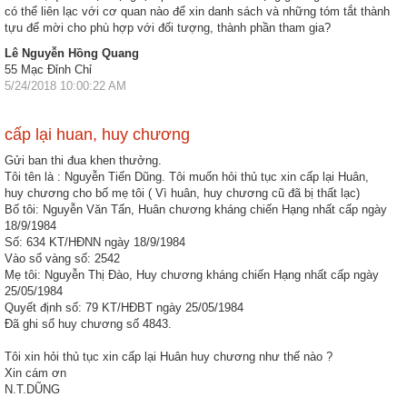
động
có thể liên lạc với cơ quan nào để xin danh sách và những tóm tắt thành
TĐKT
tựu để mời cho phù hợp với đối tượng, thành phần tham gia?
Lê Nguyễn Hồng Quang
Điển
55 Mạc Đỉnh Chỉ
hình
5/24/2018 10:00:22 AM
tiên
tiến
cấp lại huan, huy chương
Gửi ban thi đua khen thưởng.
Phong
Tôi tên là : Nguyễn Tiến Dũng. Tôi muốn hỏi thủ tục xin cấp lại Huân,
trào
huy chương cho bố mẹ tôi ( Vì huân, huy chương cũ đã bị thất lạc)
thi
Bố tôi: Nguyễn Văn Tấn, Huân chương kháng chiến Hạng nhất cấp ngày
đua
18/9/1984
Số: 634 KT/HĐNN ngày 18/9/1984
Vào sổ vàng số: 2542
Chính
Mẹ tôi: Nguyễn Thị Đào, Huy chương kháng chiến Hạng nhất cấp ngày
trị
25/05/1984
-
Quyết định số: 79 KT/HĐBT ngày 25/05/1984
Kinh
Đã ghi sổ huy chương số 4843.
tế
Tôi xin hỏi thủ tục xin cấp lại Huân huy chương như thế nào ?
-
Xin cám ơn
Xã
N.T.DŨNG
hội