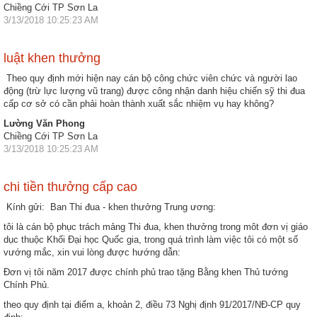
Chiềng Cới TP Sơn La
3/13/2018 10:25:23 AM
luật khen thưởng
Theo quy định mới hiện nay cán bộ công chức viên chức và người lao
động (trừ lực lượng vũ trang) được công nhận danh hiệu chiến sỹ thi đua
cấp cơ sở có cần phải hoàn thành xuất sắc nhiệm vụ hay không?
Lường Văn Phong
Chiềng Cới TP Sơn La
3/13/2018 10:25:23 AM
chi tiền thưởng cấp cao
Kính gửi: Ban Thi đua - khen thưởng Trung ương:
tôi là cán bộ phục trách mảng Thi đua, khen thưởng trong môt đơn vị giáo
dục thuộc Khối Đại học Quốc gia, trong quá trình làm việc tôi có một số
vướng mắc, xin vui lòng được hướng dẫn:
Đơn vị tôi năm 2017 được chính phủ trao tặng Bằng khen Thủ tướng
Chính Phủ.
theo quy định tại điểm a, khoản 2, điều 73 Nghị định 91/2017/NĐ-CP quy