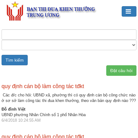
Đảng,
Bác
Hồ
với
TĐKT
Đặt câu hỏi
Giới
thiệu
chung
quy định cán bộ làm công tác tđkt
Các đ/c cho hỏi: UBND xã, phường thì có quy định cán bộ công chức nào
Hoạt
ở sơ sở làm công tác thi đua khen thưởng, theo văn bản quy định nào ???
động
Đỗ đình Việt
của
UBND phường Nhân Chính số 1 phố Nhân Hòa
Ban
6/4/2018 10:24:55 AM
TĐKT
Trung
quy định cán bộ làm công tác tđkt