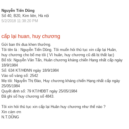
Hợp
Nguyễn Tiến Dũng
Số 40, B20, Kim liên, Hà nội
tác
5/2/2018 11:38:20 PM
đào
tạo
cấp lại huan, huy chương
Các
Gửi ban thi đua khen thưởng.
dự
Tôi tên là : Nguyễn Tiến Dũng. Tôi muốn hỏi thủ tục xin cấp lại Huân,
án,
huy chương cho bố mẹ tôi ( Vì huân, huy chương cũ đã bị thất lạc)
đề
Bố tôi: Nguyễn Văn Tấn, Huân chương kháng chiến Hạng nhất cấp ngày
18/9/1984
tài
Số: 634 KT/HĐNN ngày 18/9/1984
Vào sổ vàng số: 2542
Tiếp
Mẹ tôi: Nguyễn Thị Đào, Huy chương kháng chiến Hạng nhất cấp ngày
cận
25/05/1984
thông
Quyết định số: 79 KT/HĐBT ngày 25/05/1984
Đã ghi sổ huy chương số 4843.
tin
Tôi xin hỏi thủ tục xin cấp lại Huân huy chương như thế nào ?
Tìm
Xin cám ơn
kiếm
N.T.DŨNG
Đăng