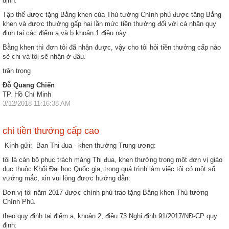
định:
Tập thể được tặng Bằng khen của Thủ tướng Chính phủ được tặng Bằng
khen và được thưởng gấp hai lần mức tiền thưởng đối với cá nhân quy
định tại các điểm a và b khoản 1 điều này.
Bằng khen thì đơn tôi đã nhận được, vậy cho tôi hỏi tiền thưởng cấp nào
sẽ chi và tôi sẽ nhận ở đâu.
trân trọng
Đỗ Quang Chiến
TP. Hồ Chí Minh
3/12/2018 11:16:38 AM
chi tiền thưởng cấp cao
Kính gửi: Ban Thi đua - khen thưởng Trung ương:
tôi là cán bộ phục trách mảng Thi đua, khen thưởng trong môt đơn vị giáo
dục thuộc Khối Đại học Quốc gia, trong quá trình làm việc tôi có một số
vướng mắc, xin vui lòng được hướng dẫn:
Đơn vị tôi năm 2017 được chính phủ trao tặng Bằng khen Thủ tướng
Chính Phủ.
theo quy định tại điểm a, khoản 2, điều 73 Nghị định 91/2017/NĐ-CP quy
định: