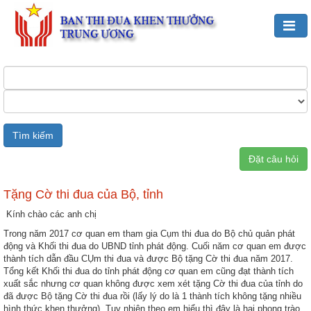
Đảng,
Bác
Hồ
với
TĐKT
Đặt câu hỏi
Giới
thiệu
chung
Tặng Cờ thi đua của Bộ, tỉnh
Kính chào các anh chị
Hoạt
Trong năm 2017 cơ quan em tham gia Cụm thi đua do Bộ chủ quản phát
động
động và Khối thi đua do UBND tỉnh phát động. Cuối năm cơ quan em được
của
thành tích dẫn đầu CỤm thi đua và được Bộ tặng Cờ thi đua năm 2017.
Ban
Tổng kết Khối thi đua do tỉnh phát động cơ quan em cũng đạt thành tích
TĐKT
xuất sắc nhưng cơ quan không được xem xét tặng Cờ thi đua của tỉnh do
Trung
đã được Bộ tặng Cờ thi đua rồi (lấy lý do là 1 thành tích không tặng nhiều
hình thức khen thưởng). Tuy nhiên theo em hiểu thì đây là hai phong trào