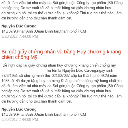
đó tôi làm việc tại nhà máy da Sài gòn,thuộc Công ty tạp phẩm ,Bộ Công
nghiệp nhẹ.Do sơ xuất tôi đã bị mất bằng và giấy chưng nhận huy
chương,xin hỏi toi có thể được cấp lại không? Thủ tục như thế nào ,làm
ơn hướng dẫn cho tôi,chân thành cảm ơn.
Nguyễn Đức Cương
143/37/9,Phan Anh ,Quận Bình tân,thành phố HCM
9/20/2017 7:44:08 PM
Bị mất giấy chứng nhận và bằng Huy chương kháng
chiến chống Mỹ
Đề nghị cấp lại giấy chưng nhân huy chương kháng chiến chống mỹ
Toi tên là Nguyễn Đức Cương,ngày sinh
27/6/1951,số chứng minh thư 021607037,cấp tại thành phố HCM,năm
1985,tôi đã được tặng huy chương Kháng chiến chống mỹ hạng nhất,khi
đó tôi làm việc tại nhà máy da Sài gòn,thuộc Công ty tạp phẩm ,Bộ Công
nghiệp nhẹ.Do sơ xuất tôi đã bị mất bằng và giấy chưng nhận huy
chương,xin hỏi toi có thể được cấp lại không? Thủ tục như thế nào ,làm
ơn hướng dẫn cho tôi,chân thành cảm ơn.
Nguyễn Đức Cương
143/37/9,Phan Anh ,Quận Bình tân,thành phố HCM
9/20/2017 7:44:08 PM