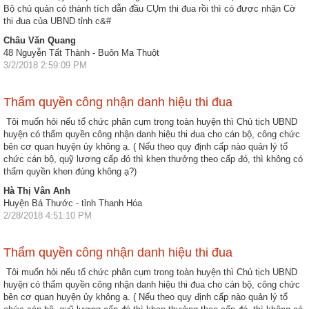
động
Bộ chủ quản có thành tích dẫn đầu CỤm thi đua rồi thì có được nhận Cờ
TĐKT
thi đua của UBND tỉnh c&#
Châu Văn Quang
Điển
48 Nguyễn Tất Thành - Buôn Ma Thuột
hình
3/2/2018 2:59:09 PM
tiên
tiến
Thẩm quyền công nhận danh hiệu thi đua
Tôi muốn hỏi nếu tổ chức phân cụm trong toàn huyện thì Chủ tịch UBND
Phong
huyện có thẩm quyền công nhận danh hiệu thi đua cho cán bộ, công chức
trào
bên cơ quan huyện ủy không ạ. ( Nếu theo quy định cấp nào quản lý tổ
thi
chức cán bộ, quỹ lương cấp đó thì khen thưởng theo cấp đó, thì không có
đua
thẩm quyền khen đúng không ạ?)
Hà Thị Vân Anh
Chính
Huyện Bá Thước - tỉnh Thanh Hóa
trị
2/28/2018 4:51:10 PM
-
Kinh
Thẩm quyền công nhận danh hiệu thi đua
tế
Tôi muốn hỏi nếu tổ chức phân cụm trong toàn huyện thì Chủ tịch UBND
-
huyện có thẩm quyền công nhận danh hiệu thi đua cho cán bộ, công chức
Xã
bên cơ quan huyện ủy không ạ. ( Nếu theo quy định cấp nào quản lý tổ
hội