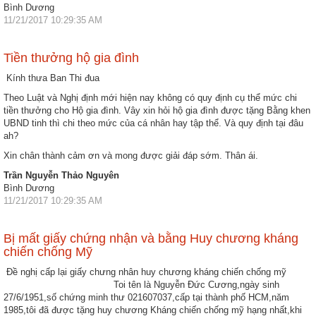
Bình Dương
11/21/2017 10:29:35 AM
Tiền thưởng hộ gia đình
Kính thưa Ban Thi đua
Theo Luật và Nghị định mới hiện nay không có quy định cụ thể mức chi
tiền thưởng cho Hộ gia đình. Vây xin hỏi hộ gia đình được tặng Bằng khen
UBND tinh thì chi theo mức của cá nhân hay tập thể. Và quy định tại đâu
ah?
Xin chân thành cảm ơn và mong được giải đáp sớm. Thân ái.
Trần Nguyễn Thảo Nguyên
Bình Dương
11/21/2017 10:29:35 AM
Bị mất giấy chứng nhận và bằng Huy chương kháng
chiến chống Mỹ
Đề nghị cấp lại giấy chưng nhân huy chương kháng chiến chống mỹ
Toi tên là Nguyễn Đức Cương,ngày sinh
27/6/1951,số chứng minh thư 021607037,cấp tại thành phố HCM,năm
1985,tôi đã được tặng huy chương Kháng chiến chống mỹ hạng nhất,khi