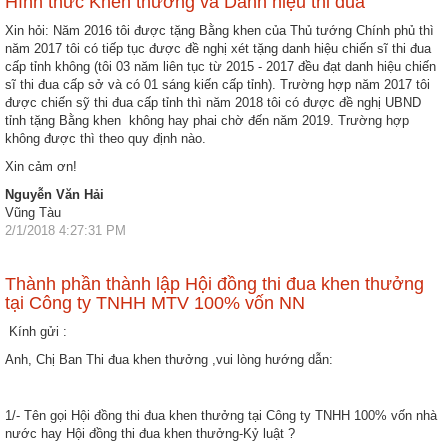
Hình thức Khen thưởng và Danh hiệu thi đua
Xin hỏi: Năm 2016 tôi được tặng Bằng khen của Thủ tướng Chính phủ thì
năm 2017 tôi có tiếp tục được đề nghị xét tặng danh hiệu chiến sĩ thi đua
cấp tỉnh không (tôi 03 năm liên tục từ 2015 - 2017 đều đạt danh hiệu chiến
sĩ thi đua cấp sở và có 01 sáng kiến cấp tỉnh). Trường hợp năm 2017 tôi
được chiến sỹ thi đua cấp tỉnh thì năm 2018 tôi có được đề nghị UBND
tỉnh tặng Bằng khen không hay phai chờ đến năm 2019. Trường hợp
không được thì theo quy định nào.
Xin cảm ơn!
Nguyễn Văn Hải
Vũng Tàu
2/1/2018 4:27:31 PM
Thành phần thành lập Hội đồng thi đua khen thưởng
tại Công ty TNHH MTV 100% vốn NN
Kính gửi :
Anh, Chị Ban Thi đua khen thưởng ,vui lòng hướng dẫn:
1/- Tên gọi Hội đồng thi đua khen thưởng tại Công ty TNHH 100% vốn nhà
nước hay Hội đồng thi đua khen thưởng-Kỷ luật ?