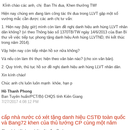
KÍnh chào các anh, chị Ban Thi đua, Khen thưởng TW!
Hiện nay chúng em đang làm công tác thi đua trong LLVT gặp một số
vướng mắc cần được các anh chị tư vấn:
1. Hiện nay (bây giờ) mình còn làm đề nghị danh hiệu anh hùng LLVT nhân
dân không? (vì theo Thông báo số 1370TB/TW ngày 14/6/2013 của Ban Bí
thư về việc tiếp tục phong tặng danh hiệu Anh hùng LLVTND, thì kết thúc
trong năm 2014).
Vậy hiện nay còn tiếp nhận hồ sơ nữa không?
Và nếu còn làm thì thực hiện theo văn bản nào? (cho xin văn bản).
2. Quy trình, thủ tục hồ sơ đề nghị danh hiệu anh hùng LLVT nhân dân.
Xin kính chào!
Chúc anh chị luôn luôn mạnh khỏe, hạn p
Hồ Thanh Phong
Ban Tuyên huấn/PCT/Bộ CHQS tỉnh Kiên Giang
7/27/2017 4:08:12 PM
cấp nhà nước có xét tặng danh hiệu CSTĐ toàn quốc
và Bang72 khen của thủ tướng CP cùng một năm