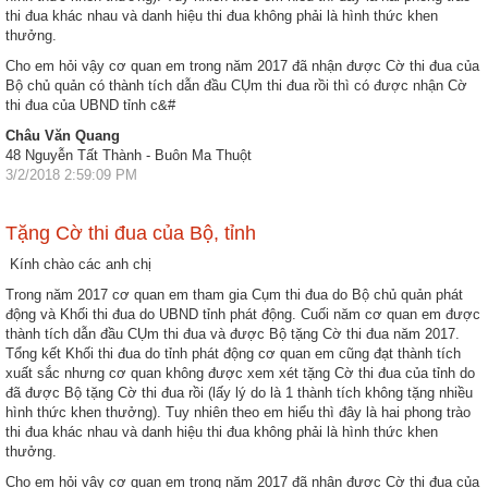
ương
thi đua khác nhau và danh hiệu thi đua không phải là hình thức khen
thưởng.
Hướng
Cho em hỏi vậy cơ quan em trong năm 2017 đã nhận được Cờ thi đua của
dẫn
Bộ chủ quản có thành tích dẫn đầu CỤm thi đua rồi thì có được nhận Cờ
thủ
thi đua của UBND tỉnh c&#
tục
Châu Văn Quang
48 Nguyễn Tất Thành - Buôn Ma Thuột
Hình
3/2/2018 2:59:09 PM
thức
khen
Tặng Cờ thi đua của Bộ, tỉnh
thưởng
Kính chào các anh chị
Các
Trong năm 2017 cơ quan em tham gia Cụm thi đua do Bộ chủ quản phát
kỳ
động và Khối thi đua do UBND tỉnh phát động. Cuối năm cơ quan em được
Đại
thành tích dẫn đầu CỤm thi đua và được Bộ tặng Cờ thi đua năm 2017.
hội
Tổng kết Khối thi đua do tỉnh phát động cơ quan em cũng đạt thành tích
xuất sắc nhưng cơ quan không được xem xét tặng Cờ thi đua của tỉnh do
TĐYN
đã được Bộ tặng Cờ thi đua rồi (lấy lý do là 1 thành tích không tặng nhiều
toàn
hình thức khen thưởng). Tuy nhiên theo em hiểu thì đây là hai phong trào
quốc
thi đua khác nhau và danh hiệu thi đua không phải là hình thức khen
thưởng.
Hoạt
Cho em hỏi vậy cơ quan em trong năm 2017 đã nhận được Cờ thi đua của