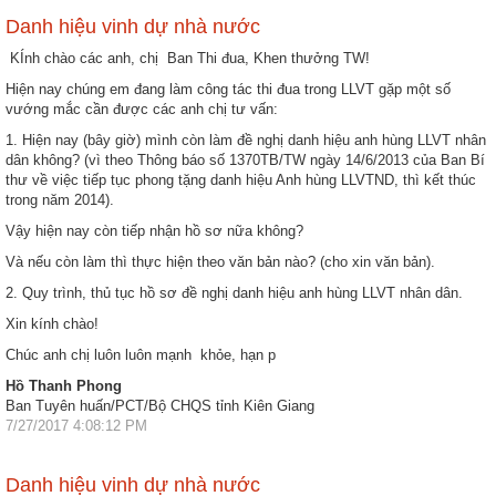
Danh hiệu vinh dự nhà nước
KÍnh chào các anh, chị Ban Thi đua, Khen thưởng TW!
Hiện nay chúng em đang làm công tác thi đua trong LLVT gặp một số
vướng mắc cần được các anh chị tư vấn:
1. Hiện nay (bây giờ) mình còn làm đề nghị danh hiệu anh hùng LLVT nhân
dân không? (vì theo Thông báo số 1370TB/TW ngày 14/6/2013 của Ban Bí
thư về việc tiếp tục phong tặng danh hiệu Anh hùng LLVTND, thì kết thúc
trong năm 2014).
Vậy hiện nay còn tiếp nhận hồ sơ nữa không?
Và nếu còn làm thì thực hiện theo văn bản nào? (cho xin văn bản).
2. Quy trình, thủ tục hồ sơ đề nghị danh hiệu anh hùng LLVT nhân dân.
Xin kính chào!
Chúc anh chị luôn luôn mạnh khỏe, hạn p
Hồ Thanh Phong
Ban Tuyên huấn/PCT/Bộ CHQS tỉnh Kiên Giang
7/27/2017 4:08:12 PM
Danh hiệu vinh dự nhà nước