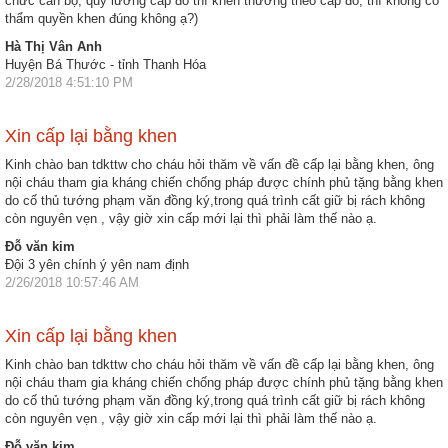
chức cán bộ, quỹ lương cấp đó thì khen thưởng theo cấp đó, thì không có
thẩm quyền khen đúng không ạ?)
Hợp
Hà Thị Vân Anh
tác
Huyện Bá Thước - tỉnh Thanh Hóa
đào
2/28/2018 4:51:10 PM
tạo
Xin cấp lại bằng khen
Các
dự
Kinh chào ban tdkttw cho cháu hỏi thăm về vấn đề cấp lại bằng khen, ông
nội cháu tham gia kháng chiến chống pháp được chính phủ tặng bằng khen
án,
do cố thủ tướng phạm văn đồng ký,trong quá trình cất giữ bị rách không
đề
còn nguyên vẹn , vậy giờ xin cấp mới lại thì phải làm thế nào ạ.
tài
Đỗ văn kim
Đội 3 yên chính ý yên nam định
Tiếp
2/26/2018 10:57:46 AM
cận
thông
Xin cấp lại bằng khen
tin
Kinh chào ban tdkttw cho cháu hỏi thăm về vấn đề cấp lại bằng khen, ông
Tìm
nội cháu tham gia kháng chiến chống pháp được chính phủ tặng bằng khen
do cố thủ tướng phạm văn đồng ký,trong quá trình cất giữ bị rách không
kiếm
còn nguyên vẹn , vậy giờ xin cấp mới lại thì phải làm thế nào ạ.
Đăng
Đỗ văn kim