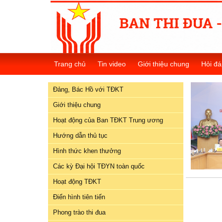
Đảng,
Bác
Trang chủ
Tin video
Giới thiệu chung
Hỏi đá
Hồ
với
Đảng, Bác Hồ với TĐKT
TĐKT
Giới thiệu chung
Giới
Hoạt động của Ban TĐKT Trung ương
thiệu
chung
Hướng dẫn thủ tục
Hình thức khen thưởng
Hoạt
Các kỳ Đại hội TĐYN toàn quốc
động
của
Hoạt động TĐKT
Ban
Điển hình tiên tiến
TĐKT
Trung
Phong trào thi đua