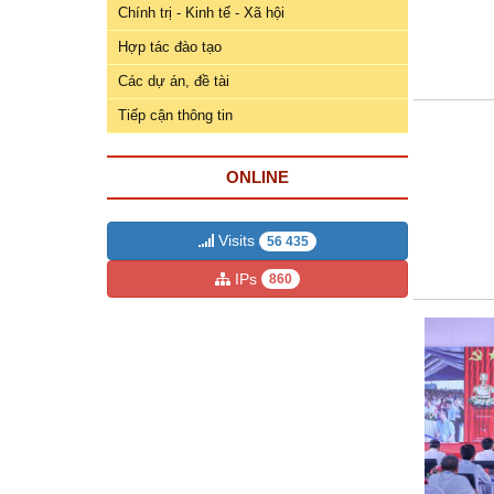
ương
Chính trị - Kinh tế - Xã hội
Hướng
Hợp tác đào tạo
dẫn
Các dự án, đề tài
thủ
Tiếp cận thông tin
tục
Hình
ONLINE
thức
khen
thưởng
Visits
56 435
IPs
860
Các
kỳ
Đại
hội
TĐYN
toàn
quốc
Hoạt