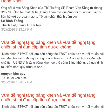
ương
Bằng Khen
Ông nội được Bằng Khen của Thủ Tướng CP Phạm Văn Đồng từ tháng
Hướng
3/1978 . Ông tôi mất đã lâu,Bằng Khen mờ gia đình tôi muốn làm lại thì
dẫn
liên hệ với cơ quan nào ạ. Tôi xin chân thành cảm ơn!
thủ
Lê Đình Thắng
Thanh Liệt,Thanh Trì,Hà Nội
tục
3/27/2016 8:13:17 PM
Hình
thức
Vừa đề nghị tặng bằng khen và vừa đề nghị tặng
chiến sĩ thi đua cấp tỉnh được không
khen
thưởng
Kính chào BTĐKT, tôi làm bên công tác TĐKT chủa đơn vị, tôi muốn hỏi
vấn đề như sau: đề nghị công nhận chiến sĩ thi đua cấp tỉnh và đề nghị
Các
chủ tịch UBND tỉnh tặng bằng khen có thể cùng 1 lúc không, và quy định
tại điểm nào; quy trình ra sao
kỳ
Đại
nguyen kim quy
196 le loi kon tum
hội
3/10/2016 1:54:47 PM
TĐYN
toàn
quốc
Vừa đề nghị tặng bằng khen và vừa đề nghị tặng
chiến sĩ thi đua cấp tỉnh được không
Hoạt
Kính chào BTĐKT, tôi làm bên công tác TĐKT chủa đơn vị, tôi muốn hỏi