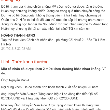
nhập
Bố tôi tham gia kháng chiến chống Mỹ cứu nước và được tặng thưởng
Huân huy chương kháng chiến. Xong do trong quá trình chuyển công tác.
Đơn vị bố tôi đóng quân không thông báo mà trả Huân huy chương về
Quân khu 2. Hiện tại bố tôi đã làm thủ ttục xin cấp lại nhưng chưa được.
Xong tôi đang học tập tại Hà Nội. Muốn xin xác nhận rằng bố tôi được tặng
Huân huy chương thì tôi xin xác nhận tại đâu? Tôi xin cảm ơn
HOÀNG THANH HƯNG
Tập thể Học viện Cảnh sát nhân dân - phường Cổ Nhuế 2 - Bắc Từ Liêm -
Hà Nội
3/1/2016 8:32:08 AM
Hình Thức khen thưởng
Một cá nhân có được khen 2 mức khen thưởng khác nhau không. Ví
dụ:
Ông: Nguyễn Văn A
Nội dung khen: Đã có thành tích hoàn thành xuất sắc nhiệm vụ năm ....
ông: Nguyễn Văn A được Tặng danh hiệu: Lao động tiên tiến QĐ số:
01/QĐ-UBND và Tặng giấy khen QĐ số: 02/QĐ-UBND
Như vậy Ông: Nguyễn Văn A có được tặng 2 mức khen thưởng trên
không? Nội dung Quyết định là "
Đã có thành tích hoàn thành xuất sắc