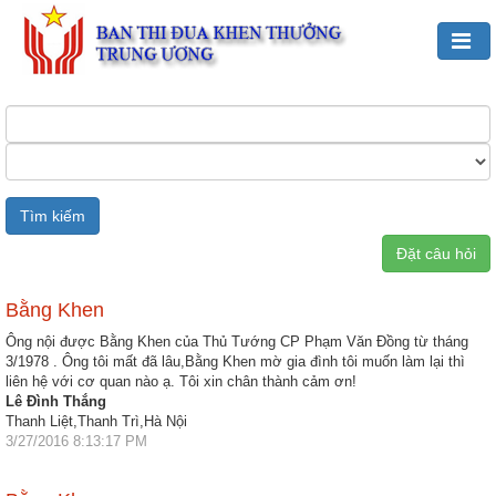
Đảng,
Bác
Hồ
với
TĐKT
Đặt câu hỏi
Giới
thiệu
chung
Bằng Khen
Ông nội được Bằng Khen của Thủ Tướng CP Phạm Văn Đồng từ tháng
Hoạt
3/1978 . Ông tôi mất đã lâu,Bằng Khen mờ gia đình tôi muốn làm lại thì
động
liên hệ với cơ quan nào ạ. Tôi xin chân thành cảm ơn!
của
Lê Đình Thắng
Thanh Liệt,Thanh Trì,Hà Nội
Ban
3/27/2016 8:13:17 PM
TĐKT
Trung