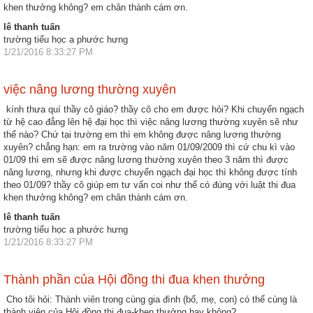
khen thưởng không? em chân thành cám ơn.
lê thanh tuấn
trường tiểu học a phước hưng
1/21/2016 8:33:27 PM
việc nâng lương thường xuyên
kính thưa quí thầy cô giáo? thầy cô cho em được hỏi? Khi chuyển ngạch
từ hệ cao đẳng lên hệ đại học thì việc nâng lương thường xuyên sẽ như
thế nào? Chứ tại trường em thì em không được nâng lương thường
xuyên? chẳng hạn: em ra trường vào năm 01/09/2009 thì cứ chu kì vào
01/09 thì em sẽ được nâng lương thường xuyên theo 3 năm thì được
nâng lương, nhưng khi được chuyển ngạch đại học thì không được tính
theo 01/09? thầy cô giúp em tư vấn coi như thế có đúng với luật thi đua
khen thưởng không? em chân thành cám ơn.
lê thanh tuấn
trường tiểu học a phước hưng
1/21/2016 8:33:27 PM
Thành phần của Hội đồng thi đua khen thưởng
Cho tôi hỏi: Thành viên trong cùng gia đình (bố, mẹ, con) có thể cùng là
thành viên của Hội đồng thi đua-khen thưởng hay không?