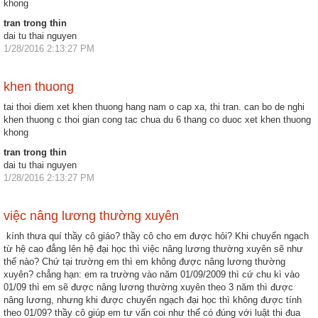
khong
tran trong thin
dai tu thai nguyen
1/28/2016 2:13:27 PM
khen thuong
tai thoi diem xet khen thuong hang nam o cap xa, thi tran. can bo de nghi
khen thuong c thoi gian cong tac chua du 6 thang co duoc xet khen thuong
khong
tran trong thin
dai tu thai nguyen
1/28/2016 2:13:27 PM
việc nâng lương thường xuyên
kính thưa quí thầy cô giáo? thầy cô cho em được hỏi? Khi chuyển ngạch
từ hệ cao đẳng lên hệ đại học thì việc nâng lương thường xuyên sẽ như
thế nào? Chứ tại trường em thì em không được nâng lương thường
xuyên? chẳng hạn: em ra trường vào năm 01/09/2009 thì cứ chu kì vào
01/09 thì em sẽ được nâng lương thường xuyên theo 3 năm thì được
nâng lương, nhưng khi được chuyển ngạch đại học thì không được tính
theo 01/09? thầy cô giúp em tư vấn coi như thế có đúng với luật thi đua