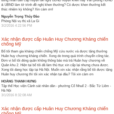
đồng nhân dân cấp huyện đề nghị UBND huyện khen hay Văn phòng HĐND
& UBND làm tở trình đề nghị khen thưởng? Có được khen thưởng kết
Hợp
thúc nhiệm kỳ không? Xin cám ơn!
tác
Nguyễn Trọng Thúy Đào
đào
Phòng Nội vụ thị xã La Gi
tạo
3/2/2016 4:22:56 PM
Các
Xác nhận được cấp Huân Huy Chương Kháng chiến
dự
chống Mỹ
án,
Bố tôi tham gia kháng chiến chống Mỹ cứu nước và được tặng thưởng
đề
Huân huy chương kháng chiến. Xong do trong quá trình chuyển công tác.
tài
Đơn vị bố tôi đóng quân không thông báo mà trả Huân huy chương về
Quân khu 2. Hiện tại bố tôi đã làm thủ ttục xin cấp lại nhưng chưa được.
Tiếp
Xong tôi đang học tập tại Hà Nội. Muốn xin xác nhận rằng bố tôi được tặng
Huân huy chương thì tôi xin xác nhận tại đâu? Tôi xin cảm ơn
cận
thông
HOÀNG THANH HƯNG
Tập thể Học viện Cảnh sát nhân dân - phường Cổ Nhuế 2 - Bắc Từ Liêm -
tin
Hà Nội
3/1/2016 8:32:08 AM
Tìm
kiếm
Xác nhận được cấp Huân Huy Chương Kháng chiến
chống Mỹ
Đăng