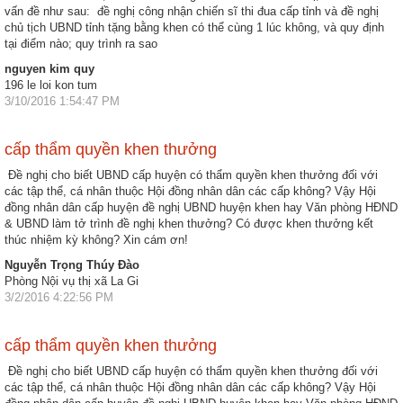
động
vấn đề như sau: đề nghị công nhận chiến sĩ thi đua cấp tỉnh và đề nghị
TĐKT
chủ tịch UBND tỉnh tặng bằng khen có thể cùng 1 lúc không, và quy định
tại điểm nào; quy trình ra sao
Điển
nguyen kim quy
hình
196 le loi kon tum
3/10/2016 1:54:47 PM
tiên
tiến
cấp thẩm quyền khen thưởng
Phong
Đề nghị cho biết UBND cấp huyện có thẩm quyền khen thưởng đối với
trào
các tập thể, cá nhân thuộc Hội đồng nhân dân các cấp không? Vậy Hội
thi
đồng nhân dân cấp huyện đề nghị UBND huyện khen hay Văn phòng HĐND
đua
& UBND làm tở trình đề nghị khen thưởng? Có được khen thưởng kết
thúc nhiệm kỳ không? Xin cám ơn!
Chính
Nguyễn Trọng Thúy Đào
trị
Phòng Nội vụ thị xã La Gi
-
3/2/2016 4:22:56 PM
Kinh
tế
cấp thẩm quyền khen thưởng
-
Đề nghị cho biết UBND cấp huyện có thẩm quyền khen thưởng đối với
Xã
các tập thể, cá nhân thuộc Hội đồng nhân dân các cấp không? Vậy Hội
hội