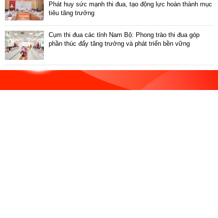
ương
Phát huy sức mạnh thi đua, tạo động lực hoàn thành mục
tiêu tăng trưởng
Hướng
dẫn
Cụm thi đua các tỉnh Nam Bộ: Phong trào thi đua góp
thủ
phần thúc đẩy tăng trưởng và phát triển bền vững
tục
Hình
thức
khen
thưởng
Các
kỳ
Đại
hội
TĐYN
toàn
quốc
Hoạt