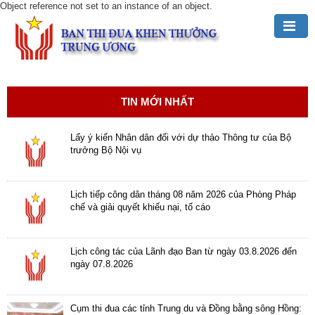
Object reference not set to an instance of an object.
Đảng,
Bác
Hồ
TIN MỚI NHẤT
với
TĐKT
Lấy ý kiến Nhân dân đối với dự thảo Thông tư của Bộ
trưởng Bộ Nội vụ
Giới
thiệu
chung
Lịch tiếp công dân tháng 08 năm 2026 của Phòng Pháp
chế và giải quyết khiếu nại, tố cáo
Hoạt
động
Lịch công tác của Lãnh đạo Ban từ ngày 03.8.2026 đến
của
ngày 07.8.2026
Ban
TĐKT
Trung
Cụm thi đua các tỉnh Trung du và Đồng bằng sông Hồng: