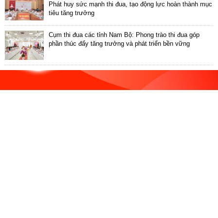
ương
Phát huy sức mạnh thi đua, tạo động lực hoàn thành mục
tiêu tăng trưởng
Hướng
dẫn
Cụm thi đua các tỉnh Nam Bộ: Phong trào thi đua góp
thủ
phần thúc đẩy tăng trưởng và phát triển bền vững
tục
Hình
thức
khen
thưởng
Các
kỳ
Đại
hội
TĐYN
toàn
quốc
Hoạt