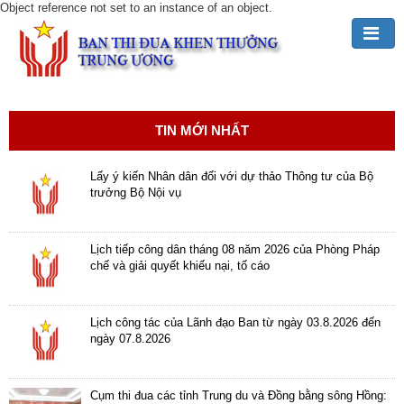
Object reference not set to an instance of an object.
Đảng,
Bác
Hồ
TIN MỚI NHẤT
với
TĐKT
Lấy ý kiến Nhân dân đối với dự thảo Thông tư của Bộ
trưởng Bộ Nội vụ
Giới
thiệu
chung
Lịch tiếp công dân tháng 08 năm 2026 của Phòng Pháp
chế và giải quyết khiếu nại, tố cáo
Hoạt
động
Lịch công tác của Lãnh đạo Ban từ ngày 03.8.2026 đến
của
ngày 07.8.2026
Ban
TĐKT
Trung
Cụm thi đua các tỉnh Trung du và Đồng bằng sông Hồng: