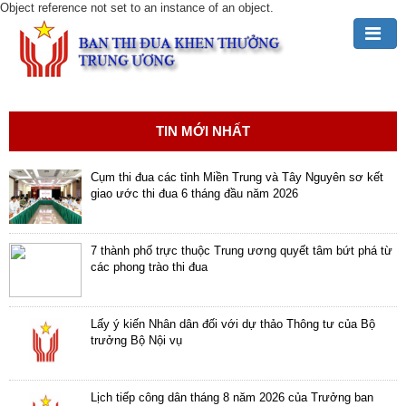
Object reference not set to an instance of an object.
Đảng,
Bác
Hồ
TIN MỚI NHẤT
với
TĐKT
Cụm thi đua các tỉnh Miền Trung và Tây Nguyên sơ kết
giao ước thi đua 6 tháng đầu năm 2026
Giới
thiệu
chung
7 thành phố trực thuộc Trung ương quyết tâm bứt phá từ
các phong trào thi đua
Hoạt
động
Lấy ý kiến Nhân dân đối với dự thảo Thông tư của Bộ
của
trưởng Bộ Nội vụ
Ban
TĐKT
Trung
Lịch tiếp công dân tháng 8 năm 2026 của Trưởng ban