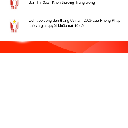
ương
Ban Thi đua - Khen thưởng Trung ương
Hướng
dẫn
Lịch tiếp công dân tháng 08 năm 2026 của Phòng Pháp
thủ
chế và giải quyết khiếu nại, tố cáo
tục
Hình
thức
khen
thưởng
Các
kỳ
Đại
hội
TĐYN
toàn
quốc
Hoạt