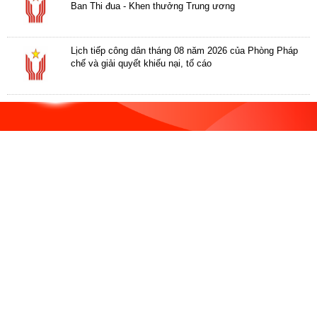
ương
Ban Thi đua - Khen thưởng Trung ương
Hướng
dẫn
Lịch tiếp công dân tháng 08 năm 2026 của Phòng Pháp
thủ
chế và giải quyết khiếu nại, tố cáo
tục
Hình
thức
khen
thưởng
Các
kỳ
Đại
hội
TĐYN
toàn
quốc
Hoạt