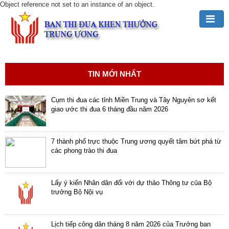
Object reference not set to an instance of an object.
Đảng,
Bác
Hồ
TIN MỚI NHẤT
với
TĐKT
Cụm thi đua các tỉnh Miền Trung và Tây Nguyên sơ kết
giao ước thi đua 6 tháng đầu năm 2026
Giới
thiệu
chung
7 thành phố trực thuộc Trung ương quyết tâm bứt phá từ
các phong trào thi đua
Hoạt
động
Lấy ý kiến Nhân dân đối với dự thảo Thông tư của Bộ
của
trưởng Bộ Nội vụ
Ban
TĐKT
Trung
Lịch tiếp công dân tháng 8 năm 2026 của Trưởng ban