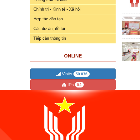
ương
Chính trị - Kinh tế - Xã hội
Hướng
Hợp tác đào tạo
dẫn
thủ
Các dự án, đề tài
tục
Tiếp cận thông tin
Hình
thức
ONLINE
khen
thưởng
Visits
50 036
Các
IPs
54
kỳ
Đại
hội
TĐYN
toàn
quốc
Hoạt