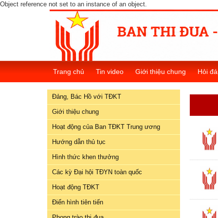
Object reference not set to an instance of an object.
Đảng,
Bác
Hồ
Trang chủ
Tin video
Giới thiệu chung
Hỏi đá
với
TĐKT
Đảng, Bác Hồ với TĐKT
Giới
Giới thiệu chung
thiệu
Hoạt động của Ban TĐKT Trung ương
chung
Hướng dẫn thủ tục
Hoạt
Hình thức khen thưởng
động
Các kỳ Đại hội TĐYN toàn quốc
của
Ban
Hoạt động TĐKT
TĐKT
Điển hình tiên tiến
Trung
Phong trào thi đua