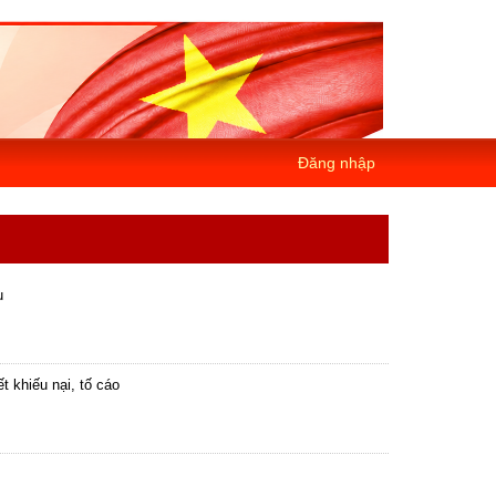
Đăng nhập
ụ
 khiếu nại, tố cáo