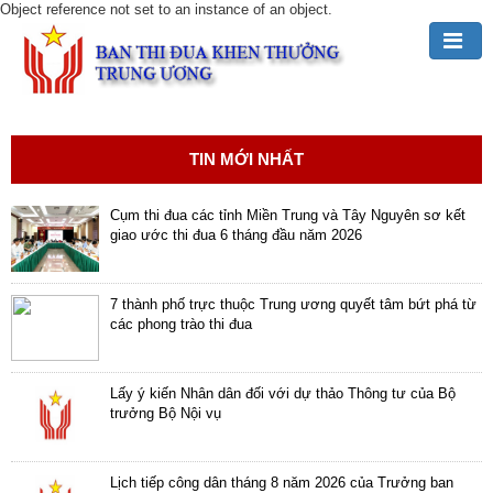
Object reference not set to an instance of an object.
Đảng,
Bác
Hồ
TIN MỚI NHẤT
với
TĐKT
Cụm thi đua các tỉnh Miền Trung và Tây Nguyên sơ kết
giao ước thi đua 6 tháng đầu năm 2026
Giới
thiệu
chung
7 thành phố trực thuộc Trung ương quyết tâm bứt phá từ
các phong trào thi đua
Hoạt
động
Lấy ý kiến Nhân dân đối với dự thảo Thông tư của Bộ
của
trưởng Bộ Nội vụ
Ban
TĐKT
Trung
Lịch tiếp công dân tháng 8 năm 2026 của Trưởng ban