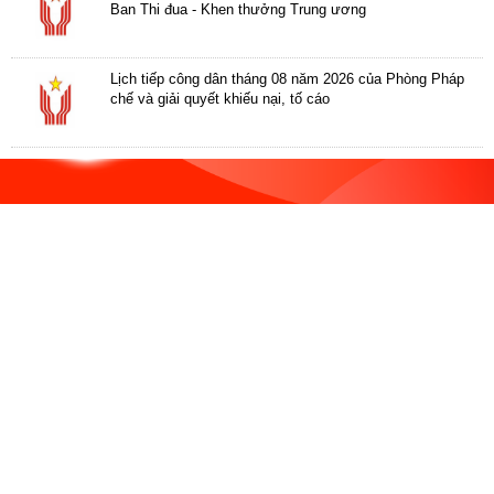
ương
Ban Thi đua - Khen thưởng Trung ương
Hướng
dẫn
Lịch tiếp công dân tháng 08 năm 2026 của Phòng Pháp
thủ
chế và giải quyết khiếu nại, tố cáo
tục
Hình
thức
khen
thưởng
Các
kỳ
Đại
hội
TĐYN
toàn
quốc
Hoạt