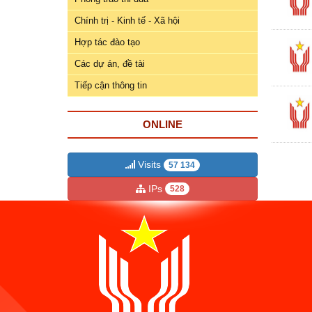
ương
Chính trị - Kinh tế - Xã hội
Hướng
Hợp tác đào tạo
dẫn
thủ
Các dự án, đề tài
tục
Tiếp cận thông tin
Hình
thức
ONLINE
khen
thưởng
Visits
57 134
Các
IPs
528
kỳ
Đại
hội
TĐYN
toàn
quốc
Hoạt