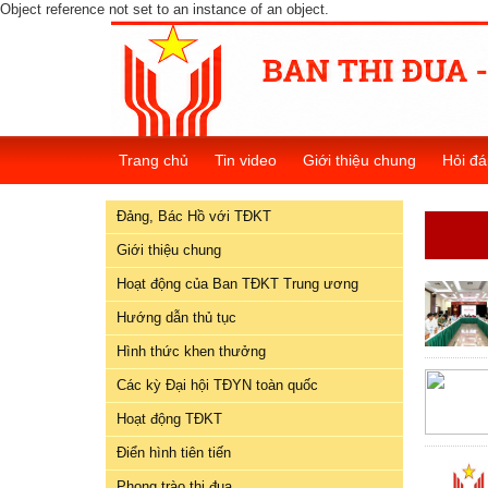
Object reference not set to an instance of an object.
Đảng,
Bác
Hồ
Trang chủ
Tin video
Giới thiệu chung
Hỏi đá
với
TĐKT
Đảng, Bác Hồ với TĐKT
Giới
Giới thiệu chung
thiệu
Hoạt động của Ban TĐKT Trung ương
chung
Hướng dẫn thủ tục
Hoạt
Hình thức khen thưởng
động
Các kỳ Đại hội TĐYN toàn quốc
của
Ban
Hoạt động TĐKT
TĐKT
Điển hình tiên tiến
Trung
Phong trào thi đua