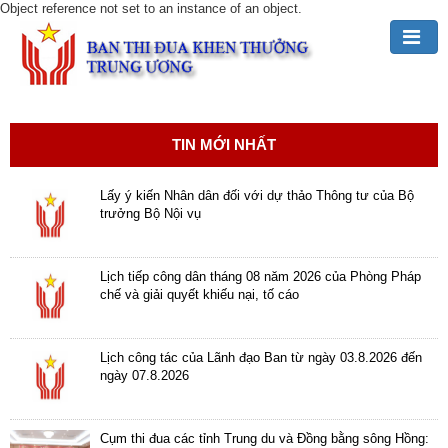
Object reference not set to an instance of an object.
Đảng,
Bác
Hồ
TIN MỚI NHẤT
với
TĐKT
Lấy ý kiến Nhân dân đối với dự thảo Thông tư của Bộ
trưởng Bộ Nội vụ
Giới
thiệu
chung
Lịch tiếp công dân tháng 08 năm 2026 của Phòng Pháp
chế và giải quyết khiếu nại, tố cáo
Hoạt
động
Lịch công tác của Lãnh đạo Ban từ ngày 03.8.2026 đến
của
ngày 07.8.2026
Ban
TĐKT
Trung
Cụm thi đua các tỉnh Trung du và Đồng bằng sông Hồng: