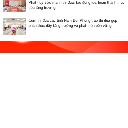
ương
Phát huy sức mạnh thi đua, tạo động lực hoàn thành mục
tiêu tăng trưởng
Hướng
dẫn
Cụm thi đua các tỉnh Nam Bộ: Phong trào thi đua góp
thủ
phần thúc đẩy tăng trưởng và phát triển bền vững
tục
Hình
thức
khen
thưởng
Các
kỳ
Đại
hội
TĐYN
toàn
quốc
Hoạt