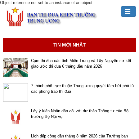
Object reference not set to an instance of an object.
Đảng,
Bác
Hồ
TIN MỚI NHẤT
với
TĐKT
Cụm thi đua các tỉnh Miền Trung và Tây Nguyên sơ kết
giao ước thi đua 6 tháng đầu năm 2026
Giới
thiệu
chung
7 thành phố trực thuộc Trung ương quyết tâm bứt phá từ
các phong trào thi đua
Hoạt
động
Lấy ý kiến Nhân dân đối với dự thảo Thông tư của Bộ
của
trưởng Bộ Nội vụ
Ban
TĐKT
Trung
Lịch tiếp công dân tháng 8 năm 2026 của Trưởng ban