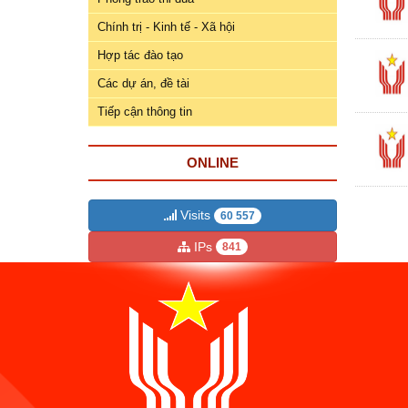
ương
Chính trị - Kinh tế - Xã hội
Hướng
Hợp tác đào tạo
dẫn
thủ
Các dự án, đề tài
tục
Tiếp cận thông tin
Hình
thức
ONLINE
khen
thưởng
Visits
60 557
Các
IPs
841
kỳ
Đại
hội
TĐYN
toàn
quốc
Hoạt