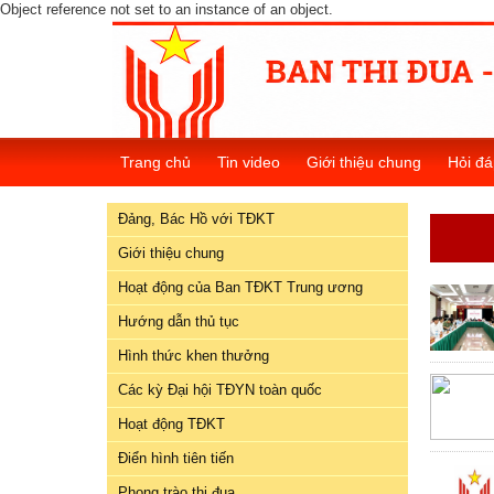
Object reference not set to an instance of an object.
Đảng,
Bác
Hồ
Trang chủ
Tin video
Giới thiệu chung
Hỏi đá
với
TĐKT
Đảng, Bác Hồ với TĐKT
Giới
Giới thiệu chung
thiệu
Hoạt động của Ban TĐKT Trung ương
chung
Hướng dẫn thủ tục
Hoạt
Hình thức khen thưởng
động
Các kỳ Đại hội TĐYN toàn quốc
của
Ban
Hoạt động TĐKT
TĐKT
Điển hình tiên tiến
Trung
Phong trào thi đua