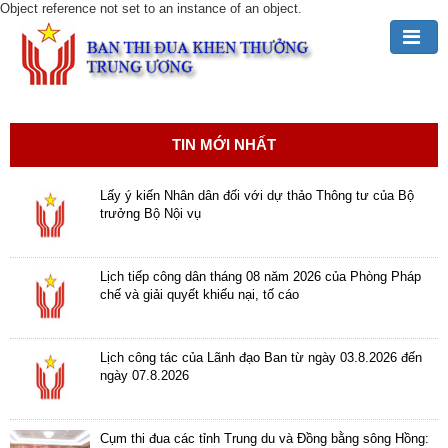
Object reference not set to an instance of an object.
Đảng,
Bác
Hồ
TIN MỚI NHẤT
với
TĐKT
Lấy ý kiến Nhân dân đối với dự thảo Thông tư của Bộ
trưởng Bộ Nội vụ
Giới
thiệu
chung
Lịch tiếp công dân tháng 08 năm 2026 của Phòng Pháp
chế và giải quyết khiếu nại, tố cáo
Hoạt
động
Lịch công tác của Lãnh đạo Ban từ ngày 03.8.2026 đến
của
ngày 07.8.2026
Ban
TĐKT
Trung
Cụm thi đua các tỉnh Trung du và Đồng bằng sông Hồng: