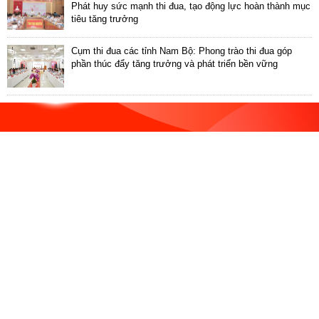
ương
Phát huy sức mạnh thi đua, tạo động lực hoàn thành mục
tiêu tăng trưởng
Hướng
dẫn
Cụm thi đua các tỉnh Nam Bộ: Phong trào thi đua góp
thủ
phần thúc đẩy tăng trưởng và phát triển bền vững
tục
Hình
thức
khen
thưởng
Các
kỳ
Đại
hội
TĐYN
toàn
quốc
Hoạt