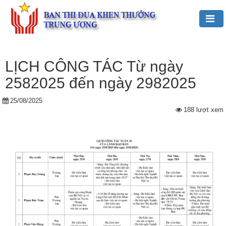
Đảng,
Bác
LỊCH CÔNG TÁC Từ ngày
Hồ
2582025 đến ngày 2982025
với
TĐKT
25/08/2025
188 lượt xem
Giới
thiệu
chung
Hoạt
động
của
Ban
TĐKT
Trung