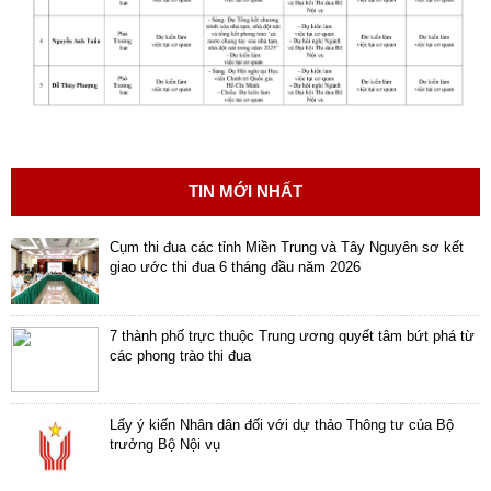
ương
Hướng
dẫn
thủ
tục
Hình
thức
TIN MỚI NHẤT
khen
thưởng
Cụm thi đua các tỉnh Miền Trung và Tây Nguyên sơ kết
giao ước thi đua 6 tháng đầu năm 2026
Các
kỳ
Đại
7 thành phố trực thuộc Trung ương quyết tâm bứt phá từ
hội
các phong trào thi đua
TĐYN
toàn
Lấy ý kiến Nhân dân đối với dự thảo Thông tư của Bộ
quốc
trưởng Bộ Nội vụ
Hoạt