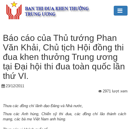
Đảng,
Bác
Báo cáo của Thủ tướng Phan
Hồ
Văn Khải, Chủ tịch Hội đồng thi
với
TĐKT
đua khen thưởng Trung ương
tại Đại hội thi đua toàn quốc lần
Giới
thiệu
thứ VI.
chung
23/12/2011
Hoạt
2971 lượt xem
động
của
Thưa các đồng chí lãnh đạo Đảng và Nhà nước,
Ban
Thưa các Anh hùng, Chiến sỹ thi đua,
các đồng chí lão thành cách
TĐKT
mạng,
các bà mẹ Việt Nam anh hùng.
Trung