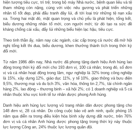
hiện tượng tiêu cực, trì trệ; trong bộ máy Nhà nước, bệnh quan liêu và tệ
nhập
tham nhũng còn nặng, cùng với việc nêu gương và phát triển những
nhân tố tốt đẹp, phải đấu tranh đây lùi, đi tới loại trừ những tệ nạn xấu
xa. Trong hai mặt đó, mặt quan trọng và chủ yếu là phát hiện, tổng kết,
biểu dương những nhân tố mới, con người mới; từ đó tạo ra sức đề
kháng chống cái xấu, đẩy lùi những biểu hiện lạc hậu, tiêu cực.
Theo tinh thần ấy, năm nay các ngành, các cấp trong cả nước đã mở hội
nghị tổng kết thi đua, biểu dương, khen thưởng thành tích trong thời kỳ
đổi mới.
Từ năm 1986 đến nay, Nhà nước đã phong tặng danh hiệu Anh hùng lao
động trong thời kỳ đổi mới cho 193 đơn vị, 100 cá nhân; trong đó, số đơn
vị và cá nhân hoạt động trong lâm, ngư nghiệp là 32% trong công nghiệp
là 15%, xây dựng 12%, giáo dục 11%, y tế 10%, giao thông và bưu điện
9,5%, thương mại và du lịch 3%, văn hóa, thông tin 2,7%, tài chính ngân
hàng 2%, lao động – thương binh – xã hội 2%; có 1 doanh nghiệp và 5 cá
nhân thuộc khu vực kinh tế tư nhân được phong Anh hùng.
Danh hiệu anh hùng lực lượng vũ trang nhân dân được phong tặng cho
148 đơn vị, 28 cá nhân. Do công cuộc bảo vệ anh ninh, quốc phòng 15
năm qua diễn ra trong điều kiện hòa bình xây dựng đất nước, trên 76%
đơn vị và cá nhân Anh hùng được phong tặng trong thời kỳ này thuộc
lực lượng Công an, 24% thuộc lực lượng quân đội.