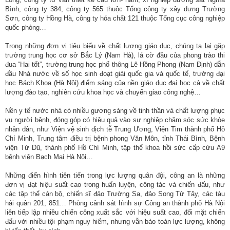
Bình, công ty 384, công ty 565 thuộc Tổng công ty xây dựng Trường
Sơn, công ty Hồng Hà, công ty hóa chất 121 thuộc Tổng cục công nghiệp
quốc phòng…
Trong những đơn vị tiêu biểu về chất lượng giáo dục, chúng ta lại gặp
trường trung học cơ sở Bắc Lý (Nam Hà), lá cờ đầu của phong trào thi
đua “Hai tốt”, trường trung học phổ thông Lê Hồng Phong (Nam Định) dẫn
đầu Nhà nước về số học sinh đoạt giải quốc gia và quốc tế, trường đại
học Bách Khoa (Hà Nội) điểm sáng của nền giáo dục đại học cả về chất
lượng đào tạo, nghiên cứu khoa học và chuyển giao công nghệ…
Nền y tế nước nhà có nhiều gương sáng về tinh thần và chất lượng phục
vụ người bệnh, đóng góp có hiệu quả vào sự nghiệp chăm sóc sức khỏe
nhân dân, như Viện vệ sinh dịch tễ Trung Ương, Viện Tim thành phố Hồ
Chí Minh, Trung tâm điều trị bệnh phong Văn Môn, tỉnh Thái Bình, Bệnh
viện Từ Dũ, thành phố Hồ Chí Minh, tập thể khoa hồi sức cấp cứu A9
bệnh viện Bạch Mai Hà Nội…
Những điển hình tiên tiến trong lực lượng quân đội, công an là những
đơn vị đạt hiệu suất cao trong huấn luyện, công tác và chiến đấu, như
các tập thể cán bộ, chiến sĩ đảo Trường Sa, đảo Song Tử Tây, các tàu
hải quân 201, 851… Phòng cảnh sát hình sự Công an thành phố Hà Nội
liên tiếp lập nhiều chiến công xuất sắc với hiệu suất cao, đối mặt chiến
đấu với nhiều tội phạm nguy hiểm, nhưng vẫn bảo toàn lực lượng, không