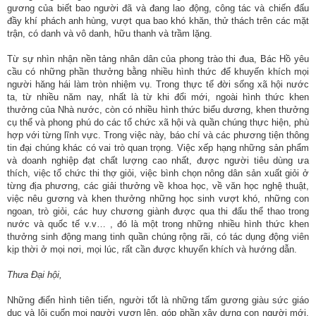
gương của biết bao người đã và đang lao động, công tác và chiến đấu
đầy khí phách anh hùng, vượt qua bao khó khăn, thử thách trên các mặt
trận, có danh và vô danh, hữu thanh và trầm lặng.
Từ sự nhìn nhận nền tảng nhân dân của phong trào thi đua, Bác Hồ yêu
cầu có những phần thưởng bằng nhiều hình thức để khuyến khích mọi
người hăng hái làm tròn nhiệm vụ. Trong thực tế đời sống xã hội nước
ta, từ nhiều năm nay, nhất là từ khi đổi mới, ngoài hình thức khen
thưởng của Nhà nước, còn có nhiều hình thức biểu dương, khen thưởng
cụ thể và phong phú do các tổ chức xã hội và quần chúng thực hiện, phù
hợp với từng lĩnh vực. Trong việc này, báo chí và các phương tiện thông
tin đại chúng khác có vai trò quan trọng. Việc xếp hạng những sản phẩm
và doanh nghiệp đạt chất lượng cao nhất, được người tiêu dùng ưa
thích, việc tổ chức thi thợ giỏi, việc bình chọn nông dân sản xuất giỏi ở
từng địa phương, các giải thưởng về khoa học, về văn học nghệ thuật,
việc nêu gương và khen thưởng những học sinh vượt khó, những con
ngoan, trò giỏi, các huy chương giành được qua thi đấu thể thao trong
nước và quốc tế v.v… , đó là một trong những nhiều hình thức khen
thưởng sinh động mang tinh quần chúng rộng rãi, có tác dụng động viên
kịp thời ở mọi nơi, mọi lúc, rất cần được khuyến khích và hướng dẫn.
Thưa Đại hội,
Những điển hình tiên tiến, người tốt là những tấm gương giàu sức giáo
dục và lôi cuốn mọi người vươn lên, góp phần xây dựng con người mới,