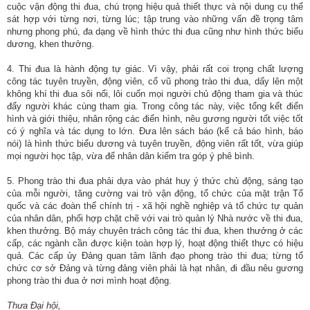
cuộc vận động thi đua, chú trọng hiệu quả thiết thực và nội dung cụ thể
sát hợp với từng nơi, từng lúc; tập trung vào những vấn đề trọng tâm
nhưng phong phú, đa dạng về hình thức thi đua cũng như hình thức biểu
dương, khen thưởng.
4. Thi đua là hành động tự giác. Vì vậy, phải rất coi trọng chất lượng
công tác tuyên truyền, động viên, cổ vũ phong trào thi đua, dấy lên một
không khí thi đua sôi nổi, lôi cuốn mọi người chủ động tham gia và thúc
đẩy người khác cùng tham gia. Trong công tác này, việc tổng kết điển
hình và giới thiệu, nhân rộng các điển hình, nêu gương người tốt việc tốt
có ý nghĩa và tác dụng to lớn. Đưa lên sách báo (kể cả báo hình, báo
nói) là hình thức biểu dương và tuyên truyền, động viên rất tốt, vừa giúp
mọi người học tập, vừa để nhân dân kiểm tra góp ý phê bình.
5. Phong trào thi đua phải dựa vào phát huy ý thức chủ động, sáng tạo
của mỗi người, tăng cường vai trò vận động, tổ chức của mặt trận Tổ
quốc và các đoàn thể chính trị - xã hội nghề nghiệp và tổ chức tự quản
của nhân dân, phối hợp chặt chẽ với vai trò quản lý Nhà nước về thi đua,
khen thưởng. Bộ máy chuyên trách công tác thi đua, khen thưởng ở các
cấp, các ngành cần được kiện toàn hợp lý, hoạt động thiết thực có hiệu
quả. Các cấp ủy Đảng quan tâm lãnh đạo phong trào thi đua; từng tổ
chức cơ sở Đảng và từng đảng viên phải là hạt nhân, đi đầu nêu gương
phong trào thi đua ở nơi mình hoạt động.
Thưa Đại hội,