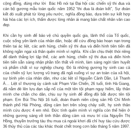
cộng đồng, đúng như lời Bác Hồ nói tại Đại hội các chiến sỹ thi đua và
cán bộ gương mẫu toàn quốc năm 1952 “thi đua là đoàn kết”, Sự đoàn
kết đó xuất phát từ lòng yêu nước, nghĩa đồng bào, dựa trên sự kết hợp
hài hòa các lợi ích, thấm được lòng nhân ái mang bản chất nhân văn cao
đẹp.
Khi cần hy sinh để bảo vệ chủ quyền quốc gia, lãnh thổ của Tổ quốc,
cuộc sống yên lành của nhân dân, hoặc để cứu đồng bào hoạn nạn trong
thiên tai ác liệt, các anh hùng, chiến sỹ thi đua và điển hình tiên tiến đã
không ngần ngại xả thân quên mình vì nghĩa. Khi cần chịu thiệt thòi riêng
để dành thắng lợi tập thể, các anh hùng, chiến sỹ thi đua và điển hình
tiên tiến sẵn sàng nhận phần tổn thất về mình, làm sáng ngời tâm huyết
và phẩm chất vì sự nghiệp chung. Đó là những gương hy sinh cao cả
của chiến sỹ lực lượng vũ trang đã ngã xuống vì sự an toàn của xã hội,
sự bình yên của nhân dân, như các liệt sĩ Nguyễn Cảnh Dần, Lê Thanh
Á… Liệt sĩ thượng úy cảnh sát Phạm Văn Chiến, 26 tuổi, tỉnh Hà Giang,
đã nằm đè lên lựu đạn sắp nổ của một tên tội phạm nguy hiểm, lấy thân
mình che chắn cho dân, chịu sự hy sinh để đồng đội bắt được tên tội
phạm. Em Bùi Thu Nội 16 tuổi, đoàn thanh niên cộng sản Hồ Chí Minh
thành phố Hải Phòng, dũng cảm bơi trên sông chảy siết, hy sinh thân
mình cứu được 4 em nhỏ. Đức tính quên mình vì nghĩa còn thể hiện ở
những gương sáng về tinh thần dũng cảm và mưu trí của Nguyễn Thị
Hồng, thuyền trưởng tàu thu mua cá ngoài khơi đã chỉ huy tàu cứu được
36 thủy thủ của các tàu khác thoát chết trong cơn bão tháng 5 năm 1997.