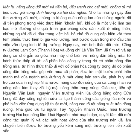
Một là, năng động đổi mới và tiến bộ, đấu tranh cho cái mới, chống trì trệ
tiêu cực, giữ vững định hướng xã hội chủ nghĩa
. Nhớ lại những ngày đầu
tìm đường đổi mới, chúng ta không quên công lao của những người đã
đi tiên phong trong việc thực hiện “khoán hộ”, khi đó là một việc làm táo
bạo mở đường cho quá trình giải phóng sức sản xuất ở nông thôn;
những người đã đi đầu trong việc bãi bỏ chế độ cung cấp hiện vật theo
tem phiếu, thực hiện bì giá vào lương, một bước quan trọng mở đầu cho
việc vận dụng kinh tế thị trường. Ngày nay, với tinh thần đổi mới, Công
ty đường Lam Sơn (Thanh Hóa) và đồng chí Lê Văn Tam đã tìm tòi và áp
dụng cơ chế gắn bó giữa nhà máy chế biến với nông dân trồng mía, từ
hành thức thấp đi tới cổ phần hóa công ty trong đó có phần nông dân
trồng mía, từ hình thức thấp đi với cổ phần hóa công ty trong đó có phần
công dân trồng mía góp vốn mua cổ phần, đưa tới một bước phát triển
mạnh mẽ của ngành mía đường ở một vùng bán sơn địa, phát huy vai
trò của doanh nghiệp Nhà nước, nâng cao đời sống của cả công nhân và
nông dân, làm thay đổi bộ mặt nông thôn trong vùng. Giáo sư, tiến sỹ
Nguyễn Văn Luật, nguyên Viện trưởng Viện lúa đồng bằng công Cửu
Long đã dày công nghiên cứu lai tạo thành công các giống lúa mới và
phổ biến việc ứng dụng kỹ thuật mới, nâng cao rõ rệt năng suất trên đồng
ruộng. Nhà giáo ưu tú người Tày Nguyễn Khánh Quắc, hiệu trưởng
trường Đại học nông lâm Thái Nguyên, nhờ mạnh dạn, quyết tâm đổi mới
công tác quản lý và các mặt hoạt động của nhà trường nên đã làm
chuyển biến được từ trường yếu kém sang một trường tiên tiến xuất
sắc.