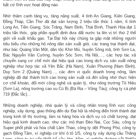
bất cứ lĩnh vực hoạt động nào.
Nhờ thâm canh tăng vụ, tăng năng suất, 4 tỉnh An Giang, Kiên Giang,
Đồng Tháp, Cần Thơ đã đạt sản lượng 2 triệu tấn thóc 1 năm, 6 tỉnh
Long An, Tiền Giang, Sóc Trăng, Nam Định, Thái Bình, Thanh Hóa đạt 1
triệu tấn thóc, góp phần quyết định đưa đất nước ta lên vị trí thứ 2 thế
giới về xuất khẩu gạo. Tại Đại hội này chúng ta gặp mặt những người
tiêu biểu cho những hộ nông dân sản xuất giỏi, các trang trại thành đạt,
như bác Quàng Văn Một, dân tộc Khơ Mú, huyện Sông mã, tỉnh Sơn La,
Bác Nguyễn Văn Cường, huyện Sóc Sơn, Hà Nội,…, các hợp tác xã
chuyển sang cơ chế mới đạt hiệu quả cao trong dịch vụ sản xuất nông
nghiệp như hợp tác xã Yên Bắc (Hà Nam), Xuân Phương (Nam Định),
Duy Sơn 2 (Quảng Nam)…, các đơn vị quốc doanh trong nông, lâm
nghiệp đã đạt thành tích cao trong sản xuất và đời sống nhờ thực hiện
cơ chế khoán, đổi mới công nghệ và quản lý, như nông trường Tô Hiệu
(Sơn La), nông trường cao su Cù Bị (Bà Rịa – Vũng Tàu), công ty cà phê
719 (Đắc lắc)…
Những doanh nghiệp, nhà quản lý và công nhân trong lĩnh vực công
nghiệp, xây dựng, giao thông đến dự Đại hội là những điển hình thành đạt
trong kinh tế thị trường, làm ra hàng hóa và dịch vụ có chất lượng, đạt
hiệu quả kinh doanh cao; như các mỏ than Đèo Nai, Cọc Sáu, công ty
Super phốt phát và hóa chất Lâm Thao, công ty dệt Phong Phú, công ty
gạch Đồng Tâm, xí nghiệp cơ khí ô tô 1/5, công ty xây dựng cầu Thăng
Long, công ty tư vấn thiết kế cầu lớn- hầm, xí nghiệp đường sắt Nghĩa