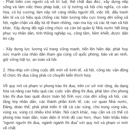
- Phát triển con người cả về trí tuệ, thể chất đạo đức, xây dựng nếp
sống và làm việc theo pháp luật, có lý tưởng xã hội chủ nghĩa, có văn
hóa, có kỷ cương, làm nảy nở càng nhiều người tốt, việc tốt, đấu tranh
bền bỉ và có hiệu quả chống các hiện tượng tiêu cực trong đời sống xã
hội, ngăn chặn và đẩy lùi tệ tham nhũng, nạn ma túy và các tệ nạn xã hội
khác. Xây dựng đội ngũ công chức và cán bộ quản lý Nhà nước hết lòng
phục vụ nhân dân, tinh thông nghiệp vụ, công tâm, liêm khiết, được dân
tin cậy.
- Xây dựng lực lượng vũ trang vững mạnh, tiến lên hiện đại; phát huy
sức mạnh của nhân dân tham gia củng cố quốc phòng, bảo vệ an ninh,
giữ vững trật tự, an toàn xã hội.
2. Hòa nhịp với công cuộc đổi mới về kinh tế, xã hội, công tác vận động
tổ chức thi đua cũng phải có chuyển biến thích hợp.
Về quy mô và phạm vi phong trào thi đua, trên cơ sở mở rộng, đa dạng
hóa và nâng cao hiệu quả các cuộc vận động thi đua, phải làm cho phong
trào thi đua bao quát được toàn bộ lĩnh vực của đời sống xã hội, các
tầng lớp nhân dân, các thành phần kinh tế, các cơ quan Nhà nước,
Đảng, đoàn thể, phải phát triển ở tất cả các vùng, chú trọng vùng sâu,
vùng xa, vùng có nhiều khó khăn. Nói cách khác, nay cần và có thể có
phong trào toàn dân, toàn diện ở trình độ cao hơn, thực hiện khẩu hiệu
“người người thi đua, ngành ngành thi đua” với quy mô và phạm vi mới
về chất.