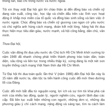
thông tấn, báo chí trong nước và nước ngoài.
động
TĐKT
Tôi xin thay mặt Đại hội gửi lời chào thân ái đến đồng bào và chiến sỹ
đang sản xuất, công tác, học tập và chiến đấu trên các lĩnh vực hoạt
Điển
động ở khắp mọi miền của tổ quốc và đồng bào sinh sống và làm việc ở
hình
nước ngoài. Chúc đồng bào và chiến sỹ giương cao ngọn cờ yêu nước
và chủ nghĩa anh hùng cách mạng, đoàn kết một lòng, hăng hái thi đua
tiên
thực hiện mục tiêu dân giàu, nước mạnh, xã hội công bằng, dân chủ, văn
tiến
minh.
Phong
Thưa Đại hội,
trào
Cuộc vận động thi đua yêu nước do Chủ tịch Hồ Chí Minh khởi xướng từ
thi
năm 1948 đã nhanh chóng phát triển thành phong trào toàn dân, toàn
đua
diện, sâu rộng và liên tục trong nhiều thập kỷ, xứng đáng là một nét son
truyền thống cách mạng Việt Nam thời đại Hồ Chí Minh.
Chính
trị
Từ Đại hội thi đua toàn quốc lần thứ V (năm 1986) đến Đại hội lần này là
15 năm đất nước ta, dân tộc ta tiến hành công cuộc đổi mới theo đường
-
lối của Đảng.
Kinh
tế
Cuộc đổi mới bắt đầu từ nguyện vọng, lợi ích và sự tìm tòi khai phá cái
-
mới của nhiều lao động, quản lý, người nghiên cứu, người lãnh đạo các
cấp. Đã liên tục xuất hiện những con người, những đơn vị, những địa
Xã
phương giàu ý chí cách mạng, năng động và sáng tạo, tìm ra cách làm
hội