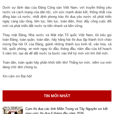
Dưới sự lãnh đạo của Đảng Cộng sản Việt Nam, với truyền thống yêu
nước và cách mạng của dân tộc, với sức mạnh đoàn kết, thống nhất của
đồng bào cả nước, nhất định phong trào thi đua yêu nước sẽ phát triển
ngày càng sâu rộng, liên tục, liên tục, toàn diện, thúc đẩy công cuộc đổi
mới và phát triển đất nước ta tiến nhanh và bền vững.
Thay mặt Đảng, Nhà nước và Mặt trận Tổ quốc Việt Nam, tôi kêu gọi
toàn Đảng, toàn quân, toàn dân, hãy hăng hái thi đua lập thành tích chào
mừng Đại hội IX của Đảng, giành những thành tựu kinh tế, văn hóa, xã
hội, quốc phòng, an ninh ngay từ đầu, tháng đầu, năm đầu của kế hoạch
5 năm tới, tạo đà để đất nước ta bước vào thế kỷ mới với khí thế mới.
Toàn dân, toàn quân hãy phấn khởi tiến lên! Thắng lợi mới, niềm vui mới
đang chờ đón chúng ta.
Xin cảm ơn Đại hội!
TIN MỚI NHẤT
Cụm thi đua các tỉnh Miền Trung và Tây Nguyên sơ kết
giao ước thi đua 6 tháng đầu năm 2026