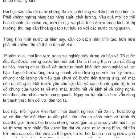
bị tổn thất, hy sinh.
Bài học sâu sắc rút ra từ những đơn vị anh hùng và điển hình tiên tiến là:
Phải không ngừng nâng cao năng suất, chất lượng, hiệu quả mới có thể
hoàn thành tốt nhiệm vụ, mới tồn tại và phát triển được trong kinh tế thị
trường, thu hẹp dần khoảng cách tụt hậu so với các nước xung quanh.
Trong tình hình nước ta hiện nay, cần có cách nhìn tỉnh táo, hơn nữa
phải rất khiêm tốn về thành tích đã đạt.
15 năm qua, mọi lĩnh vực trong sự nghiệp xây dựng và bảo vệ Tổ quốc
đều đạt được những bước tiến nổi bật. Đó là những thành tựu rất đáng
tự hào, nhưng chưa đủ để đất nước ta thoát khỏi tình trạng nghèo và lạc
hậu. Tuy có bước tăng trưởng nhanh về số lượng so với thời kỳ trước,
nhưng chất lượng và hiệu quả chưa có bước tiến tương ứng, có mặt
còn rất đáng lo. Đặt trước yêu cầu hợp tác và cạnh tranh quốc tế, trình
độ chung của nước ta về mọi mặt, trước hết về kinh tế về công nghệ,
còn thua kém nhiều nước xung quanh. Nguy cơ tụt hậu xa hơn vẫn đang
là thách thức lớn đối với dân tộc ta.
Lúc này, mỗi người Việt Nam, mỗi doanh nghiệp, mỗi đơn vị hoạt động
và cả dân tộc Việt Nam ta đều phải luôn luôn so sánh mình với trình độ
của thế giới, trước hết là của những nước gần ta, phải có ý chí mãnh liệt
và thường trực phấn đấu vươn lên đạt và vượt mức trung bình, rồi tiến
tới mức cao của khu vực và thế giới, trước hết là của những nước gần