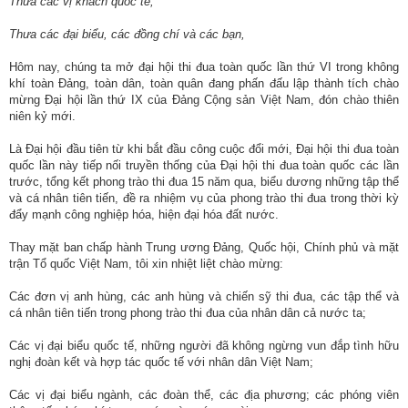
ương
Thưa các vị khách quốc tế,
Thưa các đại biểu, các đồng chí và các bạn,
Hướng
dẫn
Hôm nay, chúng ta mở đại hội thi đua toàn quốc lần thứ VI trong không
thủ
khí toàn Đảng, toàn dân, toàn quân đang phấn đấu lập thành tích chào
tục
mừng Đại hội lần thứ IX của Đảng Cộng sản Việt Nam, đón chào thiên
niên kỷ mới.
Hình
Là Đại hội đầu tiên từ khi bắt đầu công cuộc đổi mới, Đại hội thi đua toàn
thức
quốc lần này tiếp nối truyền thống của Đại hội thi đua toàn quốc các lần
khen
trước, tổng kết phong trào thi đua 15 năm qua, biểu dương những tập thể
thưởng
và cá nhân tiên tiến, đề ra nhiệm vụ của phong trào thi đua trong thời kỳ
đẩy mạnh công nghiệp hóa, hiện đại hóa đất nước.
Các
Thay mặt ban chấp hành Trung ương Đảng, Quốc hội, Chính phủ và mặt
kỳ
trận Tổ quốc Việt Nam, tôi xin nhiệt liệt chào mừng:
Đại
hội
Các đơn vị anh hùng, các anh hùng và chiến sỹ thi đua, các tập thể và
cá nhân tiên tiến trong phong trào thi đua của nhân dân cả nước ta;
TĐYN
toàn
Các vị đại biểu quốc tế, những người đã không ngừng vun đắp tình hữu
quốc
nghị đoàn kết và hợp tác quốc tế với nhân dân Việt Nam;
Hoạt
Các vị đại biểu ngành, các đoàn thể, các địa phương; các phóng viên