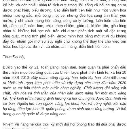
kể hết, và còn nhiều nhân tố tích cực trong đời sống xã hội nhưng chưa
được phát hiện, biểu dương. Các điển hình tiên tiến như một vườn hoa
nhiều hương sắc, mỗi bông một vẻ, nhưng đều tỏa sáng tinh thần yêu
nước, ý chí cách mạng tiến công, sống có lý tưởng, luôn luôn cầu tiến
bộ, dám nghĩ, dám làm, chịu trách nhiệm, giản dị, khiêm tốn, giàu lòng
nhân ái. Những bài học nêu trên chỉ được phân tích một số đặc trưng
tổng quát, mang tính phổ biến, được minh họa bằng một ít ví dụ không
đầy đủ, nhằm gợi mở sự suy nghĩ chứ không thể thay thế cho việc tìm
hiểu, học tập các đơn vị, cá nhân, anh hùng, điển hình tiên tiến.
Thưa Đại hội,
Bước vào thế kỷ 21, toàn Đảng, toàn dân, toàn quân ta phải phấn đấu
thực hiện mục tiêu tổng quát của Chiến lược phát triển kinh tế, xã hội 10
năm 2001-2010:
Đẩy mạnh công nghiệp hóa, hiện đại hóa, đưa đất nước
ra khỏi tình trạng kém phát triển và xây dựng nền tảng đến năm 2020
nước ta cơ bản thành một nước công nghiệp. Chất lượng đời sống vật
chất, văn hóa và tinh thần của nhân dân được nâng lên một mức đáng
kể. Thể kinh tế thị trường định hướng xã hội chủ nghĩa được định hình về
cơ bản. Nguồn lực con người, năng lực khoa học và công nghệ, kết cấu
hạ tầng, tiềm lực kinh tế, quốc phòng và an ninh được tăng cường. Vị thế
trong quan hệ quốc tế được nâng cao.
Nhiệm vụ nặng nề của thời kỳ mới đòi hỏi phong trào thi đua phải được