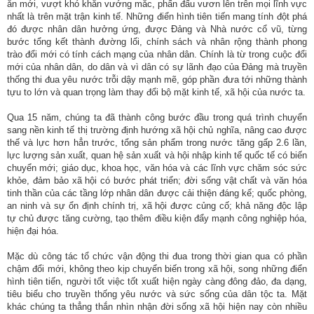
ăn mới, vượt khó khăn vướng mắc, phấn đấu vươn lên trên mọi lĩnh vực
nhất là trên mặt trận kinh tế. Những điển hình tiên tiến mang tính đột phá
Hợp
đó được nhân dân hưởng ứng, được Đảng và Nhà nước cổ vũ, từng
tác
bước tổng kết thành đường lối, chính sách và nhân rộng thành phong
trào đổi mới có tính cách mạng của nhân dân. Chính là từ trong cuộc đổi
đào
mới của nhân dân, do dân và vì dân có sự lãnh đạo của Đảng mà truyền
tạo
thống thi đua yêu nước trỗi dậy mạnh mẽ, góp phần đưa tới những thành
tựu to lớn và quan trọng làm thay đổi bộ mặt kinh tế, xã hội của nước ta.
Các
dự
Qua 15 năm, chúng ta đã thành công bước đầu trong quá trình chuyển
sang nền kinh tế thị trường định hướng xã hội chủ nghĩa, nâng cao được
án,
thế và lực hơn hẳn trước, tổng sản phẩm trong nước tăng gấp 2.6 lần,
đề
lực lượng sản xuất, quan hệ sản xuất và hội nhập kinh tế quốc tế có biến
tài
chuyển mới; giáo dục, khoa học, văn hóa và các lĩnh vực chăm sóc sức
khỏe, đảm bảo xã hội có bước phát triển; đời sống vật chất và văn hóa
Tiếp
tinh thần của các tầng lớp nhân dân được cải thiện đáng kể; quốc phòng,
an ninh và sự ổn định chính trị, xã hội được củng cố; khả năng độc lập
cận
tự chủ được tăng cường, tạo thêm điều kiện đẩy mạnh công nghiệp hóa,
thông
hiện đại hóa.
tin
Mặc dù công tác tổ chức vận động thi đua trong thời gian qua có phần
Tìm
chậm đổi mới, không theo kịp chuyển biến trong xã hội, song những điển
hình tiên tiến, người tốt việc tốt xuất hiện ngày càng đông đảo, đa dạng,
kiếm
tiêu biểu cho truyền thống yêu nước và sức sống của dân tộc ta. Mặt
khác chúng ta thẳng thắn nhìn nhận đời sống xã hội hiện nay còn nhiều
Đăng