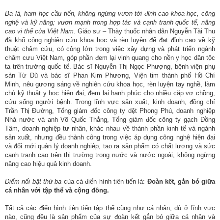
Ba là, ham học cầu tiến, không ngừng vươn tới đỉnh cao khoa học, công
nghệ và kỹ năng; vươn mạnh trong hợp tác và cạnh tranh quốc tế, nâng
cao vị thế của Việt Nam.
Giáo sư – Thày thuốc nhân dân Nguyễn Tài Thu
đã khổ công nghiên cứu khoa học và rèn luyện để đạt đỉnh cao về kỹ
thuật châm cứu, có công lớn trong việc xây dựng và phát triển ngành
châm cưu Việt Nam, góp phần đem lại vinh quang cho nền y học dân tộc
ta trên trường quốc tế. Bác sĩ Nguyễn Thị Ngọc Phượng, bệnh viện phụ
sản Từ Dũ và bác sĩ Phan Kim Phương, Viện tim thành phố Hồ Chí
Minh, nêu gương sáng về nghiên cứu khoa học, rèn luyện tay nghề, làm
chủ kỹ thuật y học hiện đại, đem lại hạnh phúc cho nhiều cặp vợ chồng,
cứu sống người bệnh. Trong lĩnh vực sản xuất, kinh doanh, đồng chí
Trần Thị Đường, Tổng giám đốc công ty dệt Phong Phú, doanh nghiệp
Nhà nước và anh Võ Quốc Thắng, Tổng giám đốc công ty gạch Đồng
Tâm, doanh nghiệp tư nhân, khác nhau về thành phần kinh tế và ngành
sản xuất, nhưng đều thành công trong việc áp dụng công nghệ hiện đại
và đổi mới quản lý doanh nghiệp, tạo ra sản phẩm có chất lượng và sức
cạnh tranh cao trên thị trường trong nước và nước ngoài, không ngừng
nâng cao hiệu quả kinh doanh.
Điểm nổi bật thứ ba
của cá điển hình tiên tiến là:
Đoàn kết, gắn bó giữa
cá nhân với tập thể và cộng đồng.
Tất cả các điển hình tiên tiến tập thể cũng như cá nhân, dù ở lĩnh vực
nào, cũng đều là sản phẩm của sự đoàn kết gắn bó giữa cá nhân và