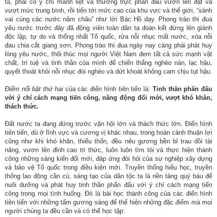
ta, phải có ý chí mãnh liệt và thường trực phấn đấu vươn lên đạt và
vượt mức trung bình, rồi tiến tới mức cao của khu vực và thế giới, “sánh
vai cùng các nước năm châu” như lời Bác Hồ dạy. Phong trào thi đua
yêu nước trước đây đã động viên toàn dân ta đoàn kết đứng lên giành
độc lập, tự do và thống nhất Tổ quốc, rửa nỗi nhục mất nước, xóa nỗi
đau chia cắt giang sơn. Phong trào thi đua ngày nay càng phải phát huy
lòng yêu nước, thôi thúc mọi người Việt Nam đem tất cả sức mạnh vật
chất, trí tuệ và tinh thần của mình để chiến thắng nghèo nàn, lạc hậu,
quyết thoát khỏi nỗi nhục đói nghèo và dứt khoát không cam chịu tụt hậu.
Điểm nổi bật thứ hai
của các điển hình tiên tiến là:
Tinh thần phấn đấu
với ý chí cách mạng tiến công, năng động đổi mới, vượt khó khăn,
thách thức.
Đất nước ta đang đứng trước vận hội lớn và thách thức lớn. Điển hình
tiên tiến, dù ở lĩnh vực và cương vị khác nhau, trong hoàn cảnh thuận lợi
cũng như khi khó khăn, thiếu thốn, đều nêu gương bền bỉ trau dồi tài
năng, vươn lên đỉnh cao tri thức, luôn luôn tìm tòi và thực hiện thành
công những sáng kiến đổi mới, đáp ứng đòi hỏi của sự nghiệp xây dựng
và bảo vệ Tổ quốc trong điều kiện mới. Truyền thống hiếu học, truyền
thống lao động cần cù, sáng tạo của dân tộc ta là nền tảng quý báu để
nuôi dưỡng và phát huy tinh thần phấn đấu với ý chí cách mạng tiến
công trong mọi tình huống. Đó là bài học thành công của các điển hình
tiên tiến với những tấm gương sáng để thể hiện những đặc điểm mà mọi
người chúng ta đều cần và có thể học tập: