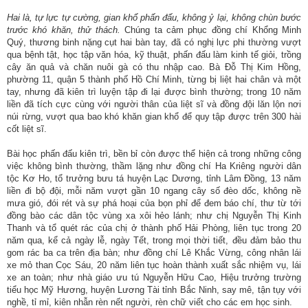
Hai là, tự lực tự cường, gian khổ phấn đấu, không ỷ lại, không chùn bước
trước khó khăn, thử thách.
Chúng ta cảm phục đồng chí Khổng Minh
Quý, thương binh nặng cụt hai bàn tay, đã có nghị lực phi thường vượt
qua bệnh tật, học tập văn hóa, kỹ thuật, phấn đấu làm kinh tế giỏi, trồng
cây ăn quả và chăn nuôi gà có thu nhập cao. Bà Đỗ Thị Kim Hồng,
phường 11, quận 5 thành phố Hồ Chí Minh, từng bị liệt hai chân và một
tay, nhưng đã kiên trì luyện tập đi lại được bình thường; trong 10 năm
liền đã tích cực cùng với người thân của liệt sĩ và đồng đội lăn lộn nơi
núi rừng, vượt qua bao khó khăn gian khổ để quy tập được trên 300 hài
cốt liệt sĩ.
Bài học phấn đấu kiên trì, bền bỉ còn được thể hiện cả trong những công
việc không bình thường, thầm lặng như đồng chí Ha Kriêng người dân
tộc Kơ Ho, tổ trưởng bưu tá huyện Lạc Dương, tỉnh Lâm Đồng, 13 năm
liền đi bộ đội, mỗi năm vượt gần 10 ngang cây số đèo dốc, không nề
mưa gió, đói rét và sự phá hoại của bọn phỉ để đem báo chí, thư từ tới
đồng bào các dân tộc vùng xa xôi hẻo lánh; như chị Nguyễn Thị Kinh
Thanh và tổ quét rác của chị ở thành phố Hải Phòng, liên tục trong 20
năm qua, kể cả ngày lễ, ngày Tết, trong mọi thời tiết, đều đảm bảo thu
gom rác ba ca trên địa bàn; như đồng chí Lê Khắc Vừng, công nhân lái
xe mỏ than Cọc Sáu, 20 năm liên tục hoàn thành xuất sắc nhiệm vụ, lái
xe an toàn; như nhà giáo ưu tú Nguyễn Hữu Cao, Hiệu trưởng trường
tiểu học Mỹ Hương, huyện Lương Tài tỉnh Bắc Ninh, say mê, tận tụy với
nghề, tỉ mỉ, kiên nhẫn rèn nết người, rèn chữ viết cho các em học sinh.