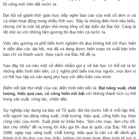
lối sống mới trên đất nước ta.
Đại hội sẽ giành thời gian trực tiếp nghe báo cáo của một số đơn vị và
cá nhân hoạt động trong nhiều lĩnh vực. Đây là những điển hình tiêu biểu,
nhưng chỉ là một bộ phận nhỏ trong tổng số đại biểu dự Đại hội. Càng là
rất nhỏ so với những tấm gương thi đua trên cả nước ta.
Việc nêu gương và phổ biến kinh nghiệm thi đua không thể chỉ thực hiện
ở diễn đàn các đại hội, mà đã và đang được biên soạn và xuất bản trên
báo chí và thành sách, theo cách mà Bác Hồ đề ra.
Sau đây tôi xin nêu một số điểm nhằm gợi ý về bài học có thể rút ra từ
những điển hình tiên tiến, có ý nghĩa phổ biến mà mọi người, mọi đơn vị
có thể học tập và vận dụng phù hợp với điều kiện của mình.
Điểm nổi bật thứ nhất
của các điển hình tiên tiến là:
Đạt năng suất, chất
lượng, hiệu quả cao, có cống hiến nổi bật
với những thành tích cụ thể
trong sản xuất, công tác, chiến đấu.
Sự nghiệp xây dựng và bảo vệ Tổ quốc đòi hỏi trước hết ở mỗi tập thể,
mỗi người lao động năng suất, chất lượng, hiệu quả, cống hiến tùy theo
công việc của mình. Xuất phát từ khẩu hiệu:
“làm cho mau, làm cho tốt,
làm cho nhiều”
đề ra trong lời kêu gọi thi đua ái quốc của Bác Hồ năm
1948, ngày nay
năng suất, chất lượng, hiệu quả
là căn cứ để đánh giá
thành tích thi đua cao hay thấp, không chỉ trong hoạt động kinh tế mà ở