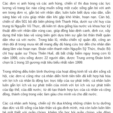
Các đơn vị anh hùng và các anh hùng, chiến sĩ thi đua trong các lực
lượng vũ trang lúc nào cũng muốn sống một cuộc sống gắn bó với anh
em trong đơn vị, gắn bó với nhân dân; luôn luôn biết dựa vào dân, sẵn
sàng bảo vệ cứu giúp nhân dân khi gặp khó khăn, hoạn nạn. Cán bộ,
chiến sĩ đồn 501 bộ đội biên phòng tỉnh Thanh Hóa, dưới sự chỉ huy của
trung tá Nguyễn Vũ Thực, đã kiên trì đưa giống lúa nước và khoa học kỹ
thuật đến với nhân dân vùng cao, giúp đồng bào định canh, định cư, xây
dựng thế trận bảo vệ vùng biên giới dựa trên sự gắn bó thân thiết quân
dân như cá với nước. Trong bão lũ, nhiều chiến sỹ quân đội, công an
nhịn đói đi trong mưa rét để mang đầy đủ hàng cứu trợ đến cho nhân dân
đang lâm vào hoạn nạn. Đoàn viên thanh niên Nguyễn Sỹ Thức, thuộc Bộ
chỉ huy quân sự Thừa Thiên Huế, đã bất chấp hiểm nguy trong cơn lũ
năm 1999, cứu sống được 22 người dân, được Trung ương Đoàn bình
chọn là 1 trong 10 gương mặt tiêu biểu nhất năm 1999.
Trong những điều kiện bình thường của hoạt động kinh tế và đời sống xã
hội, các đơn vị cũng như cá nhân điển hình tiên tiến đã kết hợp hài hòa
với lợi ích cá nhân là động lực trực tiếp của sự phát triển; cá nhân luôn
luôn gắn lợi ích và sự phát triển của mình với lợi ích và sự phát triển
của tập thể, của đất nước; từ đó tạo thành hợp lực của cá nhân và cộng
đồng, thành công trong việc làm giàu cho mình và cho đất nước.
Các cá nhân anh hùng, chiến sỹ thi đua không những chăm lo tu dưỡng
đạo đức và lối sống của bản thân và gia đình mình, mà còn luôn luôn liên
hệ mật thiết với quần chúng, khiêm tốn học hỏi quần chúng, vận động