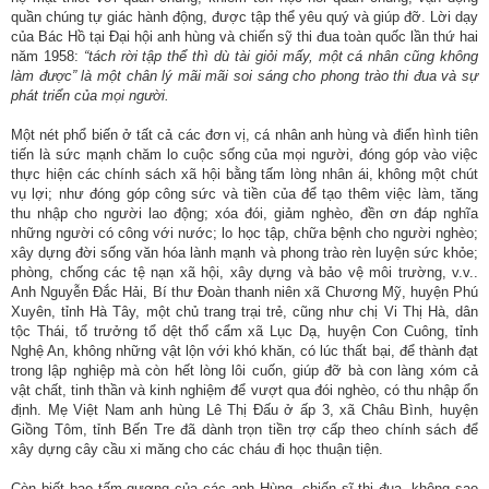
quần chúng tự giác hành động, được tập thể yêu quý và giúp đỡ. Lời dạy
của Bác Hồ tại Đại hội anh hùng và chiến sỹ thi đua toàn quốc lần thứ hai
năm 1958:
“tách rời tập thể thì dù tài giỏi mấy, một cá nhân cũng không
làm được” là một chân lý mãi mãi soi sáng cho phong trào thi đua và sự
phát triển của mọi người.
Một nét phổ biến ở tất cả các đơn vị, cá nhân anh hùng và điển hình tiên
tiến là sức mạnh chăm lo cuộc sống của mọi người, đóng góp vào việc
thực hiện các chính sách xã hội bằng tấm lòng nhân ái, không một chút
vụ lợi; như đóng góp công sức và tiền của để tạo thêm việc làm, tăng
thu nhập cho người lao động; xóa đói, giảm nghèo, đền ơn đáp nghĩa
những người có công với nước; lo học tập, chữa bệnh cho người nghèo;
xây dựng đời sống văn hóa lành mạnh và phong trào rèn luyện sức khỏe;
phòng, chống các tệ nạn xã hội, xây dựng và bảo vệ môi trường, v.v..
Anh Nguyễn Đắc Hải, Bí thư Đoàn thanh niên xã Chương Mỹ, huyện Phú
Xuyên, tỉnh Hà Tây, một chủ trang trại trẻ, cũng như chị Vi Thị Hà, dân
tộc Thái, tổ trưởng tổ dệt thổ cẩm xã Lục Dạ, huyện Con Cuông, tỉnh
Nghệ An, không những vật lộn với khó khăn, có lúc thất bại, để thành đạt
trong lập nghiệp mà còn hết lòng lôi cuốn, giúp đỡ bà con làng xóm cả
vật chất, tinh thần và kinh nghiệm để vượt qua đói nghèo, có thu nhập ổn
định. Mẹ Việt Nam anh hùng Lê Thị Đấu ở ấp 3, xã Châu Bình, huyện
Giồng Tôm, tỉnh Bến Tre đã dành trọn tiền trợ cấp theo chính sách để
xây dựng cây cầu xi măng cho các cháu đi học thuận tiện.
Còn biết bao tấm gương của các anh Hùng, chiến sĩ thi đua, không sao