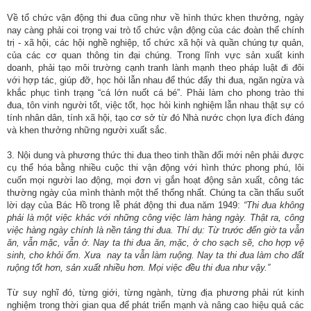
Về tổ chức vận động thi đua cũng như về hình thức khen thưởng, ngày
nay càng phải coi trọng vai trò tổ chức vận động của các đoàn thể chính
trị - xã hội, các hội nghề nghiệp, tổ chức xã hội và quần chúng tự quản,
của các cơ quan thông tin đại chúng. Trong lĩnh vực sản xuất kinh
doanh, phải tạo môi trường cạnh tranh lành mạnh theo pháp luật đi đôi
với hợp tác, giúp đỡ, học hỏi lẫn nhau để thúc đẩy thi đua, ngăn ngừa và
khắc phục tình trạng “cá lớn nuốt cá bé”. Phải làm cho phong trào thi
đua, tôn vinh người tốt, việc tốt, học hỏi kinh nghiệm lẫn nhau thật sự có
tính nhân dân, tính xã hội, tạo cơ sở từ đó Nhà nước chọn lựa đích đáng
và khen thưởng những người xuất sắc.
3. Nội dung và phương thức thi đua theo tinh thần đổi mới nên phải được
cụ thể hóa bằng nhiều cuộc thi vận động với hình thức phong phú, lôi
cuốn mọi người lao động, mọi đơn vị gắn hoạt động sản xuất, công tác
thường ngày của mình thành một thể thống nhất. Chúng ta cần thấu suốt
lời dạy của Bác Hồ trong lễ phát động thi đua năm 1949:
“Thi đua không
phải là một việc khác với những công việc làm hàng ngày. Thật ra, công
việc hàng ngày chính là nền tảng thi đua. Thí dụ: Từ trước đến giờ ta vẫn
ăn, vẫn mặc, vẫn ở. Nay ta thi đua ăn, mặc, ở cho sạch sẽ, cho hợp vệ
sinh, cho khỏi ốm. Xưa nay ta vẫn làm ruộng. Nay ta thi đua làm cho đất
ruộng tốt hơn, sản xuất nhiều hơn. Mọi việc đều thi đua như vậy.”
Từ suy nghĩ đó, từng giới, từng ngành, từng địa phương phải rút kinh
nghiệm trong thời gian qua để phát triển mạnh và nâng cao hiệu quả các