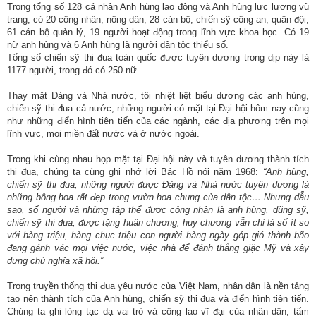
Trong tổng số 128 cá nhân Anh hùng lao động và Anh hùng lực lượng vũ
trang, có 20 công nhân, nông dân, 28 cán bộ, chiến sỹ công an, quân đội,
61 cán bộ quản lý, 19 người hoạt động trong lĩnh vực khoa học. Có 19
nữ anh hùng và 6 Anh hùng là người dân tộc thiểu số.
Tổng số chiến sỹ thi đua toàn quốc được tuyên dương trong dịp này là
1177 người, trong đó có 250 nữ.
Thay mặt Đảng và Nhà nước, tôi nhiệt liệt biểu dương các anh hùng,
chiến sỹ thi đua cả nước, những người có mặt tại Đại hội hôm nay cũng
như những điển hình tiên tiến của các ngành, các địa phương trên mọi
lĩnh vực, mọi miền đất nước và ở nước ngoài.
Trong khi cùng nhau họp mặt tại Đại hội này và tuyên dương thành tích
thi đua, chúng ta cùng ghi nhớ lời Bác Hồ nói năm 1968:
“Anh hùng,
chiến sỹ thi đua, những người được Đảng và Nhà nước tuyên dương là
những bông hoa rất đẹp trong vườn hoa chung của dân tộc… Nhưng dẫu
sao, số người và những tập thể được công nhận là anh hùng, dũng sỹ,
chiến sỹ thi đua, được tặng huân chương, huy chương vẫn chỉ là số ít so
với hàng triệu, hàng chục triệu con người hàng ngày góp gió thành bão
đang gánh vác mọi việc nước, việc nhà để đánh thắng giặc Mỹ và xây
dựng chủ nghĩa xã hội.”
Trong truyền thống thi đua yêu nước của Việt Nam, nhân dân là nền tảng
tạo nên thành tích của Anh hùng, chiến sỹ thi đua và điển hình tiên tiến.
Chúng ta ghi lòng tạc dạ vai trò và công lao vĩ đại của nhân dân, tấm