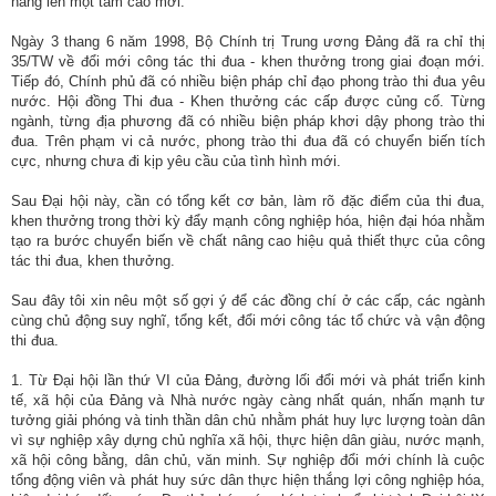
nâng lên một tầm cao mới.
Ngày 3 thang 6 năm 1998, Bộ Chính trị Trung ương Đảng đã ra chỉ thị
35/TW về đổi mới công tác thi đua - khen thưởng trong giai đoạn mới.
Tiếp đó, Chính phủ đã có nhiều biện pháp chỉ đạo phong trào thi đua yêu
nước. Hội đồng Thi đua - Khen thưởng các cấp được củng cố. Từng
ngành, từng địa phương đã có nhiều biện pháp khơi dậy phong trào thi
đua. Trên phạm vi cả nước, phong trào thi đua đã có chuyển biến tích
cực, nhưng chưa đi kịp yêu cầu của tình hình mới.
Sau Đại hội này, cần có tổng kết cơ bản, làm rõ đặc điểm của thi đua,
khen thưởng trong thời kỳ đẩy mạnh công nghiệp hóa, hiện đại hóa nhằm
tạo ra bước chuyển biến về chất nâng cao hiệu quả thiết thực của công
tác thi đua, khen thưởng.
Sau đây tôi xin nêu một số gợi ý để các đồng chí ở các cấp, các ngành
cùng chủ động suy nghĩ, tổng kết, đổi mới công tác tổ chức và vận động
thi đua.
1. Từ Đại hội lần thứ VI của Đảng, đường lối đổi mới và phát triển kinh
tế, xã hội của Đảng và Nhà nước ngày càng nhất quán, nhấn mạnh tư
tưởng giải phóng và tinh thần dân chủ nhằm phát huy lực lượng toàn dân
vì sự nghiệp xây dựng chủ nghĩa xã hội, thực hiện dân giàu, nước mạnh,
xã hội công bằng, dân chủ, văn minh. Sự nghiệp đổi mới chính là cuộc
tổng động viên và phát huy sức dân thực hiện thắng lợi công nghiệp hóa,