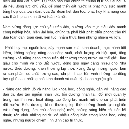
hiện đại hóa đất nước. Dự thảo báo cáo chính trị chuẩn bị trình Đại hội IX
đã nêu động lực chủ yếu, để phát triển đất nước là phát huy sức mạnh
tổng hợp của toàn dân, của đại đoàn kết dân tộc, phát huy khả năng của
các thành phần kinh tế và toàn xã hội.
Nắm vững động lực chủ yếu trên đây, hướng vào mục tiêu đẩy mạnh
công nghiệp hóa, hiện đại hóa, chúng ta phải biết phát triển phong trào thi
đua toàn dân, toàn diện, liên tục, nhằm thực hiện những nhiệm vụ lớn.
- Phát huy mọi nguồn lực, đẩy mạnh sản xuất kinh doanh, thực hành tiết
kiệm, không ngừng nâng cao năng suất, chất lượng và hiệu quả, tăng
cường khả năng cạnh tranh trên thị trường trong nước và thế giới, làm
giàu cho mình và cho đất nước, đóng góp ngày càng nhiều cho Nhà
nước. Biểu dương, khen thưởng kịp thời, xứng đáng những người làm
ra sản phẩm có chất lượng cao, chi phí thấp; tôn vinh những lao động
tay nghề cao, những nhà kinh doanh và quản lý doanh nghiệp giỏi.
- Nâng cao trình độ và năng lực khoa học, công nghệ, gắn với nâng cao
dân trí, đào tạo nguồn nhân lực, bồi dưỡng nhân tài, đổi mới quản lý
trong mọi lĩnh vực hoạt động, tạo động lực mạnh mẽ cho sự phát triển
đất nước. Biểu dương, khen thưởng kịp thời những thành tựu nghiên
cứu, ứng dụng, làm chủ công nghệ mới, những sáng kiến cải tiến kỹ
thuật; tôn vinh những người có nhiều cống hiến trong khoa học, công
nghệ, những người chiếm lĩnh đỉnh cao tri thức.