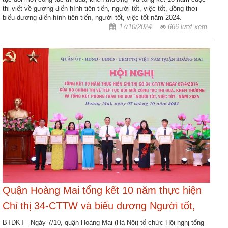
thi viết về gương điển hình tiên tiến, người tốt, việc tốt, đồng thời
Hợp
biểu dương điển hình tiên tiến, người tốt, việc tốt năm 2024.
17/10/2024
666 lượt xem
tác
đào
tạo
Các
dự
án,
đề
tài
Tiếp
cận
thông
tin
Quận Hoàng Mai tổng kết 10 năm thực hiện
Tìm
Chỉ thị 34-CTTW và biểu dương Người tốt,
kiếm
việc tốt năm 2024
BTĐKT - Ngày 7/10, quận Hoàng Mai (Hà Nội) tổ chức Hội nghị tổng
Đăng