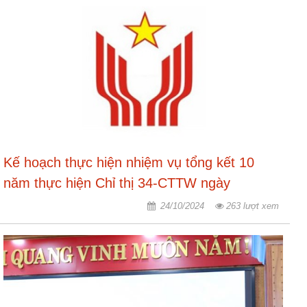
ương
Hướng
dẫn
thủ
tục
Hình
thức
khen
thưởng
Kế hoạch thực hiện nhiệm vụ tổng kết 10
Các
năm thực hiện Chỉ thị 34-CTTW ngày
kỳ
0742014 của Bộ Chính trị về tiếp tục đổi mới
24/10/2024
263 lượt xem
Đại
công tác thi đua, khen thưởng tại Ban Thi đua
hội
TĐYN
- Khen thưởng Trung ương
toàn
quốc
Hoạt