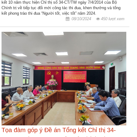
kết 10 năm thực hiện Chỉ thị số 34-CT/TW ngày 7/4/2014 của Bộ
nhập
Chính trị về tiếp tục đổi mới công tác thi đua, khen thưởng và tổng
kết phong trào thi đua “Người tốt, việc tốt” năm 2024.
08/10/2024
450 lượt xem
Tọa đàm góp ý Đề án Tổng kết Chỉ thị 34-