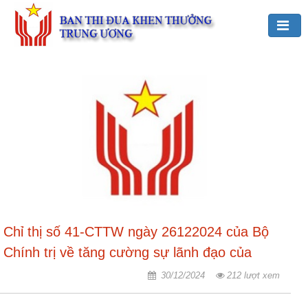
Đảng,
Bác
Hồ
với
TĐKT
Giới
thiệu
chung
Hoạt
Chỉ thị số 41-CTTW ngày 26122024 của Bộ
động
của
Chính trị về tăng cường sự lãnh đạo của
Ban
Đảng đối với công tác thi đua, khen thưởng
30/12/2024
212 lượt xem
TĐKT
trong tình hình mới
Trung