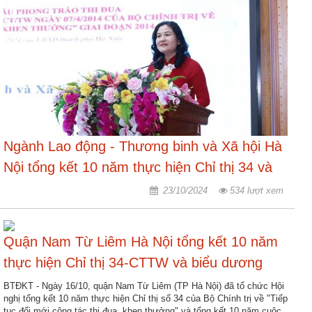
động
TĐKT
Điển
hình
tiên
tiến
Phong
trào
Ngành Lao động - Thương binh và Xã hội Hà
thi
Nội tổng kết 10 năm thực hiện Chỉ thị 34 và
đua
biểu dương người tốt, việc tốt năm 2024
23/10/2024
534 lượt xem
Chính
trị
-
Quận Nam Từ Liêm Hà Nội tổng kết 10 năm
Kinh
thực hiện Chỉ thị 34-CTTW và biểu dương
tế
-
Người tốt, việc tốt năm 2024
BTĐKT - Ngày 16/10, quận Nam Từ Liêm (TP Hà Nội) đã tổ chức Hội
Xã
nghị tổng kết 10 năm thực hiện Chỉ thị số 34 của Bộ Chính trị về "Tiếp
hội
tục đổi mới công tác thi đua, khen thưởng" và tổng kết 10 năm cuộc