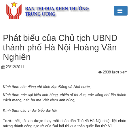
Đảng,
Bác
Phát biểu của Chủ tịch UBND
Hồ
thành phố Hà Nội Hoàng Văn
với
TĐKT
Nghiên
Giới
23/12/2011
2838 lượt xem
thiệu
chung
Kính thưa các đồng chí lãnh đạo Đảng và Nhà nước,
Hoạt
Kính thưa các đại biểu anh hùng, chiến sĩ thi đua, các đồng chí lão thành
động
cách mạng, các bà mẹ Việt Nam anh hùng,
của
Ban
Kính thưa các vị đại biểu đại hội,
TĐKT
Trước hết, tôi xin được thay mặt nhân dân Thủ đô Hà Nội nhiệt liệt chào
Trung
mừng thành công rực rỡ của Đại hội thi đua toàn quốc lần thứ VI.