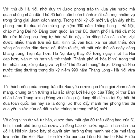
Với thủ đô Hà Nội, nhờ duy trì được phong trào thi đua yêu nước mà
Hợp
quần chúng nhân dân Thủ đô luôn luôn hoàn thành xuất sắc mọi nhiệm vụ
tác
trong từng giai đoạn cách mạng. Trong thời kỳ đổi mới và gần đây nhất,
đào
phong trào thi đua chào mừng kỷ niệm 990 năm Thăng Long – Hà Nội,
tạo
chào mừng Đại hội Đảng toàn quốc lần thứ IX, thành phố Hà Nội đã một
lần nữa không phụ lòng tự hào và tin cậy của đồng bào cả nước, đạt
được nhiều thành tựu nổi bật. Kinh tế, văn hóa, xã hội phát triển, đời
Các
sống của nhân dân được cải thiện rõ rệt, bộ mặt của thủ đô ngày càng
dự
khang trang, hiện đại hơn. Hà Nội đang thay đổi từng ngày, một Hà Nội
án,
đẹp hơn, văn minh hơn và trở thành “Thành phố vì hòa bình” trong trái
đề
tim nhân loại, xứng đáng với vị thế “Thủ đô anh hùng” được Đảng và Nhà
nước tặng thưởng trong dịp kỷ niệm 990 năm Thăng Long - Hà Nội vừa
tài
qua.
Tiếp
Từ thành công của phong trào thi đua yêu nước qua từng giai đoạn cách
cận
mạng, chúng ta tin tưởng sâu sắc rằng: Lời kêu gọi của Tổng bí thư Ban
thông
chấp hành Trung ương Đảng và những nội dung đã diễn ra tại Đại hội thi
đua toàn quốc lần này sẽ là động lực thúc đẩy mạnh mẽ phong trào thi
tin
đua yêu nước của cả đất nước chúng ta trong thế kỷ mới.
Tìm
Vô cùng vinh dự và tự hào, được thay mặt gần 80 triệu đồng bào của 61
kiếm
tỉnh, thành phố trong cả nước và đồng bào ở nước ngoài, nhân dân thủ
đô Hà Nội xin được bày tỏ quyết tâm hưởng ứng mạnh mẽ của mọi tầng
lớp nhân dân Việt Nam, biến lời kêu gọi của Tổng Bí thư Lê Khả Phiêu
Đăng