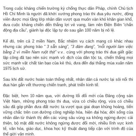
động
Trong cuộc kháng chiến trường kỳ chống thực dân Pháp, chính Chủ tịch
TĐKT
Hồ Chí Minh là người đã khởi xướng phong trào thi đua yêu nước, động
viên được mọi tầng lớp nhân dân vượt qua muôn vàn khó khăn gian khổ,
Điển
đưa cuộc kháng chiến đến thắng lợi vẻ vang, làm nên Điện Biên “chấn
hình
động địa cầu”, giành lại độc lập tự do sau gần 100 năm bị nô lệ.
tiên
Kế đó, trên cả 2 miền Nam, Bắc nhiệm vụ cách mạng có khác nhau
tiến
nhưng các phong trào
“ 3 sẵn sàng”, “3 đảm đang”, “mỗi người làm việc
bằng 2 vì miền Nam ruột thịt”
v.v.. cùng với phong trào thi đua giết giặc
Phong
lập công đã tạo nên sức mạnh vô địch của dân tộc ta, chiến thắng mọi
trào
sức mạnh vật chất tàn bạo của kẻ thù, đưa đến đại thắng mùa xuân năm
thi
1975 lịch sử.
đua
Sau khi đất nước hoàn toàn thống nhất, nhân dân cả nước lại sôi nổi thi
đua hàn gắn vết thương chiến tranh, phát triển kinh tế.
Chính
trị
Đặc biệt, hơn 10 năm qua, với đường lối đổi mới của Đảng cộng sản
-
Việt Nam, những phong trào thi đua, vừa có chiều rộng, vừa có chiều
sâu đã góp phần đưa đất nước ta vượt qua giai đoạn khủng hoảng, tiến
Kinh
vững chắc trên con đường công nghiệp hóa, hiện đại hóa; đời sống của
tế
nhân dân từ thành thị đến các vùng sâu vùng xa không ngừng được cải
-
thiện, bộ mặt đất nước không ngừng được đổi mới, nhiều lĩnh vực kinh
Xã
tế, văn hóa, giáo dục, khoa học kỹ thuật đang tiếp cận với trình độ của
hội
thế giới văn minh.