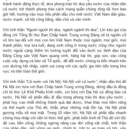
thành hành động thực tế, đưa phong trào thi đua yêu nước của nhân dân
nhập
cả nước trở thành phong trào cách mạng quần chúng rộng rãi hơn bao
giờ hết, hướng vào mục tiêu phấn đấu cho một nước Việt Nam dân giàu,
nước mạnh, xã hội công bằng, dân chủ và văn minh.
Với tinh thần
“Người người thi đua, ngành ngành thi đua”
, Lời kêu gọi của
đồng chí Tổng Bí thư Ban Chấp hành Trung ương Đảng sẽ là nguồn cổ
vũ lớn lao đối với mọi con tim Việt Nam thuộc mọi ngành, mọi giới, mọi
thành phần, mọi lứa tuổi, đang sinh sống ở trong nước cũng như người
nước ngoài càng thêm tin tưởng tuyệt đối vào dưới sự lãnh đạo của
Đảng Cộng sản Việt Nam quang vinh, hăng hái thi, góp sức vào công
cuộc xây dựng và bảo vệ Tổ quốc, để đất nước chúng ta tiến nhanh trên
con đường hội nhập, sánh vai cùng với các quốc gia tiên tiến trong khu
vực và trên tòan thế giới.
Với tinh thần
“Cả nước với Hà Nội, Hà Nội với cả nước”
, nhân dân thủ đô
Hà Nội xin hứa với Ban Chấp hành Trung ương Đảng, đứng đầu là đồng
chí bí thư Lê Khả Phiêu kính mến, xin hứa với Đại hội và đồng bào cả
nước, Hà Nội sẽ phấn đấu đi đầu trong phong trào thi đua yêu nước ,
phát huy cao nhất những thành quả đạt được, khai thác mọi tiềm năng
và thế mạnh của Thủ đô, khắc phục những mặt tồn tại, Hà Nội phải
gương mẫu về mọi mặt. Trong 10 năm tới, Hà Nội sẽ phấn đấu nhanh
chóng hòa nhập với nền tri thức thế giới, phát triển kinh tế Thủ đô với tốc
độ cao, bền vững, không ngừng nâng cao đời sống vật chất, tinh thần
của nhân dân, giữ vững an ninh, chính trị, trật tự an toàn xã hội, xây