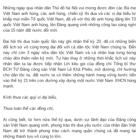
ương
Những ngày qua nhân dân Thủ đô hà Nội vui mừng được đón các Bà mẹ
Hướng
Việt Nam anh hùng, các anh hùng, chiến sỹ thi đua và các vị đại biểu từ
khắp mọi miền Tổ quốc Việt Nam, đã về với thủ đô anh hùng dâng lên Tổ
dẫn
quốc Việt Nam anh hùng, lên Đảng quang vinh những công lao sáng ngời
thủ
của 15 năm đất nước đổi mới.
tục
Đại hội thi đua toàn quốc lần này ghi nhận thế kỷ 20, đã có những biến
Hình
đổi lịch sử vô cùng trọng đại đối với cả dân tộc Việt Nam chúng ta. Đến
nay chỉ còn 3 ngày nữa dân tộc Việt Nam và cả nhân loại tưng bừng
thức
chào đón thiên niên kỷ mới. Tự hào thay ở những thời khắc lịch sử này
khen
nhân dân ta lại được tiếp nhận Lời kêu gọi của đồng chí Tổng bí thư
thưởng
BCH TƯ Đảng cộng sản Việt Nam Lê Khả Phiêu, mở đường, chỉ hướng
cho dân tộc ta, đất nước ta có thêm những hành trang vững bước tiến
Các
vào thế kỷ 21 trên con đường xây dựng một nước Việt Nam XHCN hùng
mạnh.
kỳ
Đại
Kính thưa các quý vị đại biểu,
hội
TĐYN
Thưa toàn thể các đồng chí,
toàn
Ai cũng biết, từ hơn nửa thế kỷ qua, dưới sự lãnh đạo của Đảng cộng
quốc
sản Việt Nam quang vinh, phong trào thi đua yêu nước của nhân dân Việt
Nam đã trở thành phong trào cách mạng quần chúng và đã mang lại
Hoạt
những thành tựu vô cùng to lớn.