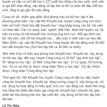
huyện và cấp cơ sở) đã trao 1.272 suất học bổng cho học sinh, sinh viên
nhập
trị giá 607 triệu đồng; vận động 14 tập thể và 60 cá nhân đỡ đầu 149 học
sinh, tổng trị giá gần 85 triệu đồng.
Cùng với đó, nhằm góp phần đưa phong trào xã hội học tập ở địa
phương phát triển, các cấp Hội Khuyến học huyện Càng Long còn thực
hiện mô hình “Nuôi heo đất khuyến học” rộng khắp trong cán bộ, hội viên
và nhân dân. Các cơ quan, ban, ngành, Mặt trận, đoàn thể huyện, xã, thị
trấn và từng chi hội khuyến học hưởng ứng tích cực. Mỗi gia đình cán
bộ, hội viên, mỗi chi hội khuyến học... đều nuôi ít nhất một con heo đất.
Năm 2024, các cấp Hội Khuyến học trong huyện đã vận động nuôi 34.660
heo đất khuyến học (314 heo tập thể và 34.346 cá nhân).
Nhờ triển khai có hiệu quả phong trào khuyến học, khuyến tài, xây dựng
xã hội học tập, đến nay, huyện Càng Long có 15.847 “gia đình học tập”,
55 “dòng họ học tập”, 22.869 “công dân học tập”, 27 cơ quan, 55 trường
học, 23 cơ sở thờ tự được công nhận “Đơn vị học tập”, 121 ấp, khóm
được công nhận “Cộng đồng học tập”.
Thời gian tới, Hội Khuyến học huyện Càng Long sẽ tiếp tục đẩy mạnh
công tác khuyến học, khuyến tài; tăng cường củng cố, xây dựng các chi
hội, dòng họ hoạt động có hiệu quả; tích cực vận động các đoàn thể cùng
mọi tầng lớp nhân dân tham gia công tác khuyến học, khuyến tài, góp
phần lan tỏa phong trào học tập suốt đời, xây dựng xã hội học tập trên
địa bàn.
Lê Thị Hiền