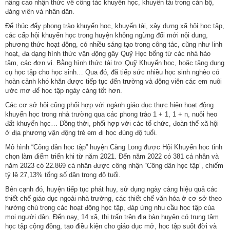
nâng cao nhận thức về công tác khuyến học, khuyến tài trong cán bộ,
động
đảng viên và nhân dân.
TĐKT
Để thúc đẩy phong trào khuyến học, khuyến tài, xây dựng xã hội học tập,
các cấp hội khuyến học trong huyện không ngừng đổi mới nội dung,
Điển
phương thức hoạt động, có nhiều sáng tạo trong công tác, cũng như linh
hình
hoạt, đa dạng hình thức vận động gây Quỹ Học bổng từ các nhà hảo
tiên
tâm, các đơn vị. Bằng hình thức tài trợ Quỹ Khuyến học, hoặc tặng dụng
tiến
cụ học tập cho học sinh… Qua đó, đã tiếp sức nhiều học sinh nghèo có
hoàn cảnh khó khăn được tiếp tục đến trường và động viên các em nuôi
ước mơ để học tập ngày càng tốt hơn.
Phong
trào
Các cơ sở hội cũng phối hợp với ngành giáo dục thực hiện hoạt động
thi
khuyến học trong nhà trường qua các phong trào 1 + 1, 1 + n, nuôi heo
đất khuyến học… Đồng thời, phối hợp với các tổ chức, đoàn thể xã hội
đua
ở địa phương vận động trẻ em đi học đúng độ tuổi.
Chính
Mô hình “Công dân học tập” huyện Càng Long được Hội Khuyến học tỉnh
chọn làm điểm triển khi từ năm 2021. Đến năm 2022 có 381 cá nhân và
trị
năm 2023 có 22.869 cá nhân được công nhận “Công dân học tập”, chiếm
-
tỷ lệ 27,13% tổng số dân trong độ tuổi.
Kinh
Bên cạnh đó, huyện tiếp tục phát huy, sử dụng ngày càng hiệu quả các
tế
thiết chế giáo dục ngoài nhà trường, các thiết chế văn hóa ở cơ sở theo
-
hướng chú trọng các hoạt động học tập, đáp ứng nhu cầu học tập của
Xã
mọi người dân. Đến nay, 14 xã, thị trấn trên địa bàn huyện có trung tâm
hội
học tập cộng đồng, tạo điều kiện cho giáo dục mở, học tập suốt đời và