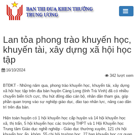
Đảng,
Bác
Lan tỏa phong trào khuyến học,
Hồ
khuyến tài, xây dựng xã hội học
với
TĐKT
tập
Giới
16/10/2024
342 lượt xem
thiệu
chung
BTĐKT - Những năm qua, phong trào khuyến học, khuyến tài, xây dựng
xã hội học tập trên địa bàn huyện Càng Long (tỉnh Trà Vinh) đã có nhiều
Hoạt
chuyển biến tích cực, thu hút đông đảo cán bộ, nhân dân tham gia, góp
phần quan trọng vào sự nghiệp giáo dục, đào tạo nhân lực, nâng cao dân
động
trí trên địa bàn.
của
Ban
Hiện toàn huyện có 1 hội khuyến học cấp huyện và 14 hội khuyến học
TĐKT
xã, thị trấn, 5 hội khuyến học các trường THPT và 1 Hội Khuyến học
Trung
Trung tâm Giáo dục nghề nghiệp - Giáo dục thường xuyên, 121 chi hội
khuyến học ấp, khóm, 55 chi hội trường học, 27 ban khuyến học cơ quan