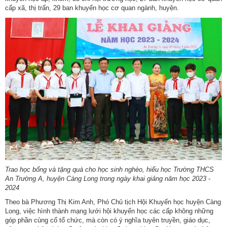
ương
cấp xã, thị trấn, 29 ban khuyến học cơ quan ngành, huyện.
Hướng
dẫn
thủ
tục
Hình
thức
khen
thưởng
Các
kỳ
Đại
hội
Trao học bổng và tặng quà cho học sinh nghèo, hiếu học Trường THCS
TĐYN
An Trường A, huyện Càng Long trong ngày khai giảng năm học 2023 -
toàn
2024
quốc
Theo bà Phương Thị Kim Anh, Phó Chủ tịch Hội Khuyến học huyện Càng
Long, việc hình thành mạng lưới hội khuyến học các cấp không những
Hoạt
góp phần củng cố tổ chức, mà còn có ý nghĩa tuyên truyền, giáo dục,