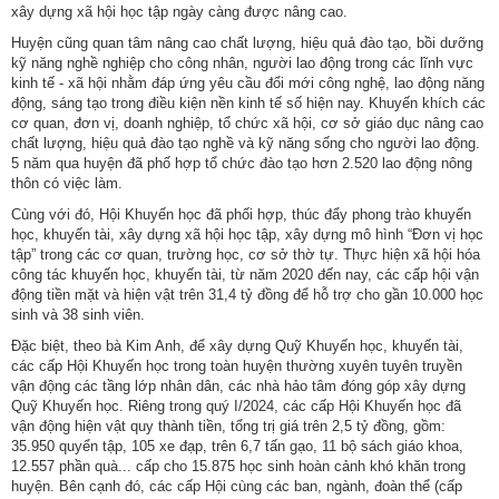
xây dựng xã hội học tập ngày càng được nâng cao.
Hợp
Huyện cũng quan tâm nâng cao chất lượng, hiệu quả đào tạo, bồi dưỡng
tác
kỹ năng nghề nghiệp cho công nhân, người lao động trong các lĩnh vực
kinh tế - xã hội nhằm đáp ứng yêu cầu đổi mới công nghệ, lao động năng
đào
động, sáng tạo trong điều kiện nền kinh tế số hiện nay. Khuyến khích các
tạo
cơ quan, đơn vị, doanh nghiệp, tổ chức xã hội, cơ sở giáo dục nâng cao
chất lượng, hiệu quả đào tạo nghề và kỹ năng sống cho người lao động.
Các
5 năm qua huyện đã phố hợp tổ chức đào tạo hơn 2.520 lao động nông
dự
thôn có việc làm.
án,
Cùng với đó, Hội Khuyến học đã phối hợp, thúc đẩy phong trào khuyến
đề
học, khuyến tài, xây dựng xã hội học tập, xây dựng mô hình “Đơn vị học
tập” trong các cơ quan, trường học, cơ sở thờ tự. Thực hiện xã hội hóa
tài
công tác khuyến học, khuyến tài, từ năm 2020 đến nay, các cấp hội vận
động tiền mặt và hiện vật trên 31,4 tỷ đồng để hỗ trợ cho gần 10.000 học
Tiếp
sinh và 38 sinh viên.
cận
Đặc biệt, theo bà Kim Anh, để xây dựng Quỹ Khuyến học, khuyến tài,
thông
các cấp Hội Khuyến học trong toàn huyện thường xuyên tuyên truyền
tin
vận động các tầng lớp nhân dân, các nhà hảo tâm đóng góp xây dựng
Quỹ Khuyến học. Riêng trong quý I/2024, các cấp Hội Khuyến học đã
Tìm
vận động hiện vật quy thành tiền, tổng trị giá trên 2,5 tỷ đồng, gồm:
35.950 quyển tập, 105 xe đạp, trên 6,7 tấn gạo, 11 bộ sách giáo khoa,
kiếm
12.557 phần quà... cấp cho 15.875 học sinh hoàn cảnh khó khăn trong
huyện. Bên cạnh đó, các cấp Hội cùng các ban, ngành, đoàn thể (cấp
Đăng