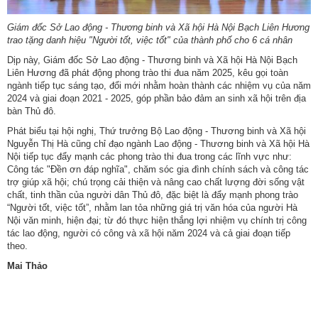
nhập
Giám đốc Sở Lao động - Thương binh và Xã hội Hà Nội Bạch Liên Hương
trao tặng danh hiệu "Người tốt, việc tốt" của thành phố cho 6 cá nhân
Dịp này, Giám đốc Sở Lao động - Thương binh và Xã hội Hà Nội Bạch
Liên Hương đã phát động phong trào thi đua năm 2025, kêu gọi toàn
ngành tiếp tục sáng tạo, đổi mới nhằm hoàn thành các nhiệm vụ của năm
2024 và giai đoạn 2021 - 2025, góp phần bảo đảm an sinh xã hội trên địa
bàn Thủ đô.
Phát biểu tại hội nghị, Thứ trưởng Bộ Lao động - Thương binh và Xã hội
Nguyễn Thị Hà cũng chỉ đạo ngành Lao động - Thương binh và Xã hội Hà
Nội tiếp tục đẩy mạnh các phong trào thi đua trong các lĩnh vực như:
Công tác "Đền ơn đáp nghĩa", chăm sóc gia đình chính sách và công tác
trợ giúp xã hội; chú trọng cải thiện và nâng cao chất lượng đời sống vật
chất, tinh thần của người dân Thủ đô, đặc biệt là đẩy mạnh phong trào
“Người tốt, việc tốt”, nhằm lan tỏa những giá trị văn hóa của người Hà
Nội văn minh, hiện đại; từ đó thực hiện thắng lợi nhiệm vụ chính trị công
tác lao động, người có công và xã hội năm 2024 và cả giai đoạn tiếp
theo.
Mai Thảo