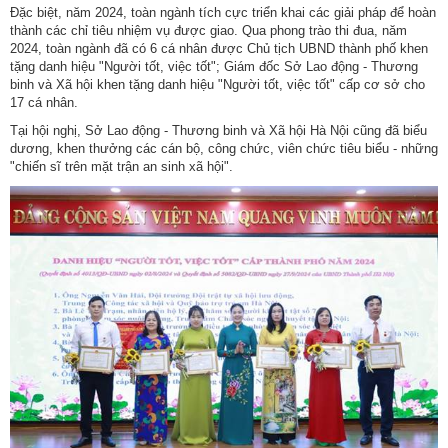
Đặc biệt, năm 2024, toàn ngành tích cực triển khai các giải pháp để hoàn
thành các chỉ tiêu nhiệm vụ được giao. Qua phong trào thi đua, năm
Hợp
2024, toàn ngành đã có 6 cá nhân được Chủ tịch UBND thành phố khen
tác
tặng danh hiệu "Người tốt, việc tốt"; Giám đốc Sở Lao động - Thương
đào
binh và Xã hội khen tặng danh hiệu "Người tốt, việc tốt" cấp cơ sở cho
tạo
17 cá nhân.
Tại hội nghị, Sở Lao động - Thương binh và Xã hội Hà Nội cũng đã biểu
Các
dương, khen thưởng các cán bộ, công chức, viên chức tiêu biểu - những
dự
"chiến sĩ trên mặt trận an sinh xã hội".
án,
đề
tài
Tiếp
cận
thông
tin
Tìm
kiếm
Đăng