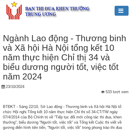
Đảng,
Bác
Ngành Lao động - Thương binh
Hồ
và Xã hội Hà Nội tổng kết 10
với
TĐKT
năm thực hiện Chỉ thị 34 và
biểu dương người tốt, việc tốt
Giới
thiệu
năm 2024
chung
23/10/2024
Hoạt
533 lượt xem
động
của
BTĐKT - Sáng 22/10, Sở Lao động - Thương binh và Xã hội Hà Nội tổ
Ban
chức Hội nghị Tổng kết 10 năm thực hiện Chỉ thị số 34-CT/TW ngày
07/4/2014 của Bộ Chính trị về “Tiếp tục đổi mới công tác thi đua, khen
TĐKT
thưởng”; biểu dương “Người tốt, việc tốt” và Tổng kết Cuộc thi viết về
Trung
gương điển hình tiên tiến, “Người tốt, việc tốt” trong phong trào thi đua