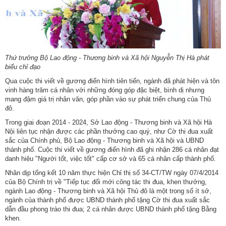
động
TĐKT
Điển
hình
tiên
Thứ trưởng Bộ Lao động - Thương binh và Xã hội Nguyễn Thị Hà phát
biểu chỉ đạo
tiến
Qua cuộc thi viết về gương điển hình tiên tiến, ngành đã phát hiện và tôn
Phong
vinh hàng trăm cá nhân với những đóng góp đặc biệt, bình dị nhưng
mang đậm giá trị nhân văn, góp phần vào sự phát triển chung của Thủ
trào
đô.
thi
Trong giai đoạn 2014 - 2024, Sở Lao động - Thương binh và Xã hội Hà
đua
Nội liên tục nhận được các phần thưởng cao quý, như Cờ thi đua xuất
sắc của Chính phủ, Bộ Lao động - Thương binh và Xã hội và UBND
Chính
thành phố. Cuộc thi viết về gương điển hình đã ghi nhận 286 cá nhân đạt
trị
danh hiệu "Người tốt, việc tốt" cấp cơ sở và 65 cá nhân cấp thành phố.
-
Nhân dịp tổng kết 10 năm thực hiện Chỉ thị số 34-CT/TW ngày 07/4/2014
Kinh
của Bộ Chính trị về "Tiếp tục đổi mới công tác thi đua, khen thưởng,
tế
ngành Lao động - Thương binh và Xã hội Thủ đô là một trong số ít sở,
-
ngành của thành phố được UBND thành phố tặng Cờ thi đua xuất sắc
dẫn đầu phong trào thi đua; 2 cá nhân được UBND thành phố tặng Bằng
Xã
khen.
hội