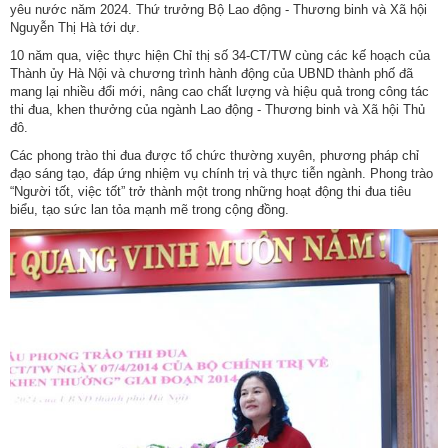
ương
yêu nước năm 2024. Thứ trưởng Bộ Lao động - Thương binh và Xã hội
Nguyễn Thị Hà tới dự.
Hướng
10 năm qua, việc thực hiện Chỉ thị số 34-CT/TW cùng các kế hoạch của
dẫn
Thành ủy Hà Nội và chương trình hành động của UBND thành phố đã
thủ
mang lại nhiều đổi mới, nâng cao chất lượng và hiệu quả trong công tác
tục
thi đua, khen thưởng của ngành Lao động - Thương binh và Xã hội Thủ
đô.
Hình
Các phong trào thi đua được tổ chức thường xuyên, phương pháp chỉ
thức
đạo sáng tạo, đáp ứng nhiệm vụ chính trị và thực tiễn ngành. Phong trào
“Người tốt, việc tốt” trở thành một trong những hoạt động thi đua tiêu
khen
biểu, tạo sức lan tỏa mạnh mẽ trong cộng đồng.
thưởng
Các
kỳ
Đại
hội
TĐYN
toàn
quốc
Hoạt