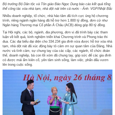
Bộ trưởng Bộ Dân tộc và Tôn giáo Đào Ngọc Dung báo cáo kết quả tổng
thể công tác xóa nhà tạm, nhà dột nát trên cả nước - Ảnh: VGP/Nhật Bắc
Nhiều doanh nghiệp, tổ chức, nhà hảo tâm đã tích cực ủng hộ chương
trình, riêng ngành ngân hàng đã hỗ trợ hơn 1.800 tỷ đồng, đơn cử như
Ngân hàng Thương mại Cổ phần Á Châu (ACB) đóng góp 80 tỷ đồng.
Tại Hội nghị, các bộ, ngành, địa phương, đơn vị đã trình bày các tham
luận về kết quả, kinh nghiệm triển khai Chương trình và Phong trào thi
đua. Các đại biểu đại diện cho 334.234 gia đình vừa được hỗ trợ xóa nhà
tạm, nhà dột nát đã xúc động bày tỏ cảm ơn sự quan tâm của Đảng, Nhà
nước và tình cảm, sự chung tay của các cấp, các ngành, tổ chức đoàn
thể, doanh nghiệp, bà con lối xóm đã chung tay, góp sức để các gia đình
có được mái ấm kiên cố, yên tâm sinh sống, làm việc, phấn đấu vươn
lên trong cuộc sống.