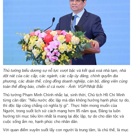
Thủ tướng biểu dương sự nỗ lực vượt bậc và kết quả xoá nhà tạm, nhà
dột nát của các cấp, các ngành, các cấp ủy đảng, chính quyền địa
phương, các đoàn thể, cộng đồng doanh nghiệp, cán bộ, đảng viên cùng
toàn thể đồng bào, chiến sĩ cả nước - Ảnh: VGP/Nhật Bắc
Thủ tướng Phạm Minh Chính nhắc lại, sinh thời, Chủ tịch Hồ Chí Minh
từng căn dặn: "Nếu nước độc lập mà dân không hưởng hạnh phúc tự do,
thì độc lập cũng chẳng có nghĩa lý gì". Thực hiện mong muốn của
Người, trong suốt lịch sử cách mạng hơn 95 năm qua, Đảng ta luôn
hướng tới mục tiêu lớn nhất là mang lại độc lập, tự do cho dân tộc và
cuộc sống ấm no, hạnh phúc cho nhân dân.
Với quan điểm xuyên suốt lấy con người là trung tâm, là chủ thể, là mục