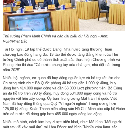
Hợp
tác
đào
tạo
Thủ tướng Phạm Minh Chính và các đại biểu dự Hội nghị - Ảnh:
Các
VGP/Nhật Bắc
dự
Tại Hội nghị, 19 tập thể được Đảng, Nhà nước tặng thưởng Huân
án,
chương Lao động hạng Ba; 19 tập thể được tặng Bằng khen của Thủ
đề
tướng Chính phủ do có thành tích xuất sắc thực hiện Chương trình và
Phong trào thi đua "Cả nước chung tay xóa nhà tạm, nhà dột nát trong
tài
năm 2025".
Tiếp
Nhiều bộ, ngành, cơ quan đã huy động nguồn lực và hỗ trợ rất lớn cho
Chương trình như: Bộ Quốc phòng đã hỗ trợ gần 1.000 tỷ đồng, huy
cận
động hơn 414.000 ngày công và gần 63.000 lượt phương tiện; Bộ Công
thông
an đã hỗ trợ trên 790 tỷ đồng, huy động 534.000 ngày công và hỗ trợ
tin
nguyên vật liệu xây dựng; Ủy ban Trung ương Mặt trận Tổ quốc Việt
Nam đã huy động thông qua Quỹ "Vì người nghèo" Trung ương hơn
Tìm
125,88 tỷ đồng; Đoàn Thanh niên cộng sản Hồ Chí Minh các cấp bộ Đoàn
trên cả nước đã đóng góp hơn 485.000 ngày công lao động.
kiếm
Nhiều mô hình, cách làm hay được triển khai, như: Mô hình "Mỗi người
Đăng
một tay để xây mái ấm" tại Lâm Đồng; mô hình "Nghĩa xóm làng, tấc