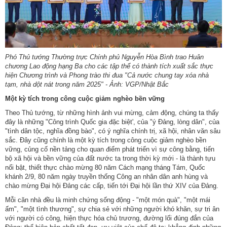
Phó Thủ tướng Thường trực Chính phủ Nguyễn Hòa Bình trao Huân
chương Lao động hạng Ba cho các tập thể có thành tích xuất sắc thực
hiện Chương trình và Phong trào thi đua "Cả nước chung tay xóa nhà
tạm, nhà dột nát trong năm 2025" - Ảnh: VGP/Nhật Bắc
Một kỳ tích trong công cuộc giảm nghèo bền vững
Theo Thủ tướng, từ những hình ảnh vui mừng, cảm động, chúng ta thấy
đây là những "Công trình Quốc gia đặc biệt', của "ý Đảng, lòng dân", của
"tình dân tộc, nghĩa đồng bào", có ý nghĩa chính trị, xã hội, nhân văn sâu
sắc. Đây cũng chính là một kỳ tích trong công cuộc giảm nghèo bền
vững, củng cố nền tảng cho quan điểm phát triển vì sự công bằng, tiến
bộ xã hội và bền vững của đất nước ta trong thời kỳ mới - là thành tựu
nổi bật, thiết thực chào mừng 80 năm Cách mạng tháng Tám, Quốc
khánh 2/9, 80 năm ngày truyền thống Công an nhân dân anh hùng và
chào mừng Đại hội Đảng các cấp, tiến tới Đại hội lần thứ XIV của Đảng.
Mỗi căn nhà đều là minh chứng sống động - "một món quà", "một mái
ấm", "một tình thương", sự chia sẻ với những người khó khăn, sự tri ân
với người có công, hiện thực hóa chủ trương, đường lối đúng đắn của