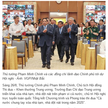
ương
Hướng
dẫn
thủ
tục
Hình
thức
khen
thưởng
Các
kỳ
Đại
Thủ tướng Phạm Minh Chính và các đồng chí lãnh đạo Chính phủ tới dự
hội
Hội nghị - Ảnh: VGP/Nhật Bắc
TĐYN
Sáng 26/8, Thủ tướng Chính phủ Phạm Minh Chính, Chủ tịch Hội đồng
toàn
Thi đua – Khen thưởng Trung ương, Trưởng Ban Chỉ đạo Trung ương
quốc
triển khai xóa nhà tạm, nhà dột nát trên phạm vi cả nước, chủ trì Hội nghị
trực tuyến toàn quốc Tổng kết Chương trình và Phong trào thi đua "Cả
nước chung tay xóa nhà tạm, nhà dột nát trong năm 2025".
Hoạt