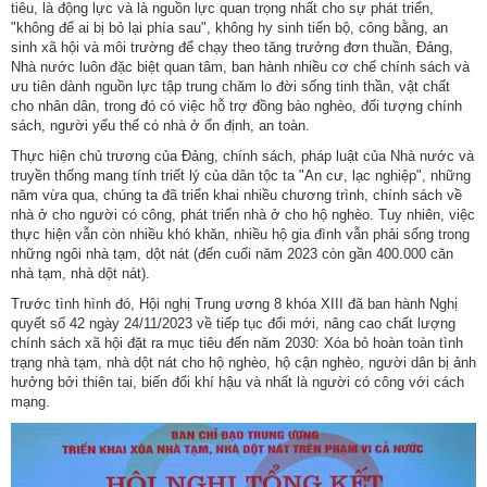
tiêu, là động lực và là nguồn lực quan trọng nhất cho sự phát triển,
"không để ai bị bỏ lại phía sau", không hy sinh tiến bộ, công bằng, an
sinh xã hội và môi trường để chạy theo tăng trưởng đơn thuần, Đảng,
Nhà nước luôn đặc biệt quan tâm, ban hành nhiều cơ chế chính sách và
ưu tiên dành nguồn lực tập trung chăm lo đời sống tinh thần, vật chất
cho nhân dân, trong đó có việc hỗ trợ đồng bào nghèo, đối tượng chính
sách, người yếu thế có nhà ở ổn định, an toàn.
Thực hiện chủ trương của Đảng, chính sách, pháp luật của Nhà nước và
truyền thống mang tính triết lý của dân tộc ta "An cư, lạc nghiệp", những
năm vừa qua, chúng ta đã triển khai nhiều chương trình, chính sách về
nhà ở cho người có công, phát triển nhà ở cho hộ nghèo. Tuy nhiên, việc
thực hiện vẫn còn nhiều khó khăn, nhiều hộ gia đình vẫn phải sống trong
những ngôi nhà tạm, dột nát (đến cuối năm 2023 còn gần 400.000 căn
nhà tạm, nhà dột nát).
Trước tình hình đó, Hội nghị Trung ương 8 khóa XIII đã ban hành Nghị
quyết số 42 ngày 24/11/2023 về tiếp tục đổi mới, nâng cao chất lượng
chính sách xã hội đặt ra mục tiêu đến năm 2030: Xóa bỏ hoàn toàn tình
trạng nhà tạm, nhà dột nát cho hộ nghèo, hộ cận nghèo, người dân bị ảnh
hưởng bởi thiên tai, biến đổi khí hậu và nhất là người có công với cách
mạng.