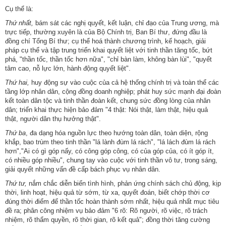
Cụ thể là:
Thứ nhất,
bám sát các nghị quyết, kết luận, chỉ đạo của Trung ương, mà
trực tiếp, thường xuyên là của Bộ Chính trị, Ban Bí thư, đứng đầu là
đồng chí Tổng Bí thư; cụ thể hoá thành chương trình, kế hoạch, giải
pháp cụ thể và tập trung triển khai quyết liệt với tinh thần tăng tốc, bứt
phá, "thần tốc, thần tốc hơn nữa", "chỉ bàn làm, không bàn lùi", "quyết
tâm cao, nỗ lực lớn, hành động quyết liệt".
Thứ hai,
huy động sự vào cuộc của cả hệ thống chính trị và toàn thể các
tầng lớp nhân dân, cộng đồng doanh nghiệp; phát huy sức mạnh đại đoàn
kết toàn dân tộc và tinh thần đoàn kết, chung sức đồng lòng của nhân
dân; triển khai thực hiện bảo đảm "4 thật: Nói thật, làm thật, hiệu quả
thật, người dân thụ hưởng thật".
Thứ ba
, đa dạng hóa nguồn lực theo hướng toàn dân, toàn diện, rộng
khắp, bao trùm theo tinh thần "lá lành đùm lá rách", "lá lách đùm lá rách
hơn","Ai có gì góp nấy, có công góp công, có của góp của, có ít góp ít,
có nhiều góp nhiều", chung tay vào cuộc với tinh thần vô tư, trong sáng,
giải quyết những vấn đề cấp bách phục vụ nhân dân.
Thứ tư,
nắm chắc diễn biến tình hình, phản ứng chính sách chủ động, kịp
thời, linh hoạt, hiệu quả từ sớm, từ xa, quyết đoán, biết chớp thời cơ
đúng thời điểm để thần tốc hoàn thành sớm nhất, hiệu quả nhất mục tiêu
đề ra; phân công nhiệm vụ bảo đảm "6 rõ: Rõ người, rõ việc, rõ trách
nhiệm, rõ thẩm quyền, rõ thời gian, rõ kết quả"; đồng thời tăng cường