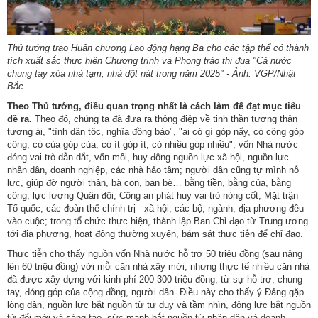
Thủ tướng trao Huân chương Lao động hạng Ba cho các tập thể có thành
tích xuất sắc thực hiện Chương trình và Phong trào thi đua "Cả nước
chung tay xóa nhà tạm, nhà dột nát trong năm 2025" - Ảnh: VGP/Nhật
Bắc
Theo Thủ tướng, điều quan trọng nhất là cách làm để đạt mục tiêu
đề ra.
Theo đó, chúng ta đã đưa ra thông điệp về tinh thần tương thân
tương ái, "tình dân tộc, nghĩa đồng bào", "ai có gì góp nấy, có công góp
công, có của góp của, có ít góp ít, có nhiều góp nhiều"; vốn Nhà nước
đóng vai trò dẫn dắt, vốn mồi, huy động nguồn lực xã hội, nguồn lực
nhân dân, doanh nghiệp, các nhà hảo tâm; người dân cũng tự mình nỗ
lực, giúp đỡ người thân, bà con, bạn bè… bằng tiền, bằng của, bằng
công; lực lượng Quân đội, Công an phát huy vai trò nòng cốt, Mặt trận
Tổ quốc, các đoàn thể chính trị - xã hội, các bộ, ngành, địa phương đều
vào cuộc; trong tổ chức thực hiện, thành lập Ban Chỉ đạo từ Trung ương
tới địa phương, hoạt động thường xuyên, bám sát thực tiễn để chỉ đạo.
Thực tiễn cho thấy nguồn vốn Nhà nước hỗ trợ 50 triệu đồng (sau nâng
lên 60 triệu đồng) với mỗi căn nhà xây mới, nhưng thực tế nhiều căn nhà
đã được xây dựng với kinh phí 200-300 triệu đồng, từ sự hỗ trợ, chung
tay, đóng góp của cộng đồng, người dân. Điều này cho thấy ý Đảng gặp
lòng dân, nguồn lực bắt nguồn từ tư duy và tầm nhìn, động lực bắt nguồn
từ đổi mới và sáng tạo, sức mạnh bắt nguồn từ nhân dân và doanh