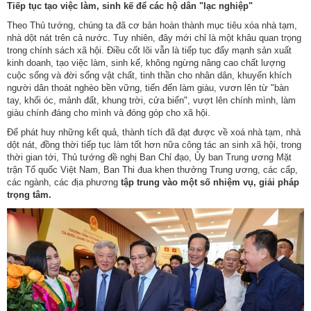
Tiếp tục tạo việc làm, sinh kế để các hộ dân "lạc nghiệp"
Theo Thủ tướng, chúng ta đã cơ bản hoàn thành mục tiêu xóa nhà tạm,
nhà dột nát trên cả nước. Tuy nhiên, đây mới chỉ là một khâu quan trọng
trong chính sách xã hội. Điều cốt lõi vẫn là tiếp tục đẩy mạnh sản xuất
kinh doanh, tạo việc làm, sinh kế, không ngừng nâng cao chất lượng
cuộc sống và đời sống vật chất, tinh thần cho nhân dân, khuyến khích
người dân thoát nghèo bền vững, tiến đến làm giàu, vươn lên từ "bàn
tay, khối óc, mảnh đất, khung trời, cửa biển", vượt lên chính mình, làm
giàu chính đáng cho mình và đóng góp cho xã hội.
Để phát huy những kết quả, thành tích đã đạt được về xoá nhà tạm, nhà
dột nát, đồng thời tiếp tục làm tốt hơn nữa công tác an sinh xã hội, trong
thời gian tới, Thủ tướng đề nghị Ban Chỉ đạo, Ủy ban Trung ương Mặt
trận Tổ quốc Việt Nam, Ban Thi đua khen thưởng Trung ương, các cấp,
các ngành, các địa phương
tập trung vào một số nhiệm vụ, giải pháp
trọng tâm.