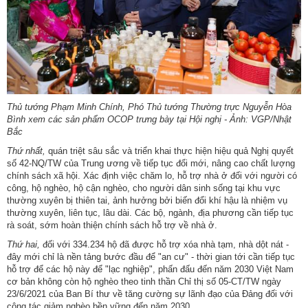
Thủ tướng Phạm Minh Chính, Phó Thủ tướng Thường trực Nguyễn Hòa
Bình xem các sản phẩm OCOP trưng bày tại Hội nghị - Ảnh: VGP/Nhật
Bắc
Thứ nhất,
quán triệt sâu sắc và triển khai thực hiện hiệu quả Nghị quyết
số 42-NQ/TW của Trung ương về tiếp tục đổi mới, nâng cao chất lượng
chính sách xã hội. Xác định việc chăm lo, hỗ trợ nhà ở đối với người có
công, hộ nghèo, hộ cận nghèo, cho người dân sinh sống tại khu vực
thường xuyên bị thiên tai, ảnh hưởng bởi biến đổi khí hậu là nhiệm vụ
thường xuyên, liên tục, lâu dài. Các bộ, ngành, địa phương cần tiếp tục
rà soát, sớm hoàn thiện chính sách hỗ trợ về nhà ở.
Thứ hai,
đối với 334.234 hộ đã được hỗ trợ xóa nhà tạm, nhà dột nát -
đây mới chỉ là nền tảng bước đầu để "an cư" - thời gian tới cần tiếp tục
hỗ trợ để các hộ này để "lạc nghiệp", phấn đấu đến năm 2030 Việt Nam
cơ bản không còn hộ nghèo theo tinh thần Chỉ thị số 05-CT/TW ngày
23/6/2021 của Ban Bí thư về tăng cường sự lãnh đạo của Đảng đối với
công tác giảm nghèo bền vững đến năm 2030.