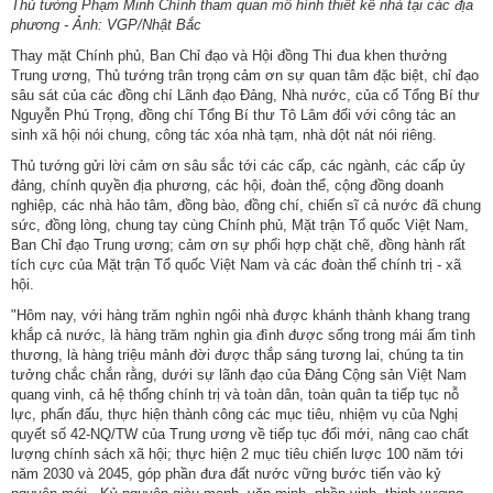
Thủ tướng Phạm Minh Chính tham quan mô hình thiết kế nhà tại các địa
phương - Ảnh: VGP/Nhật Bắc
Thay mặt Chính phủ, Ban Chỉ đạo và Hội đồng Thi đua khen thưởng
Trung ương, Thủ tướng trân trọng cảm ơn sự quan tâm đặc biệt, chỉ đạo
sâu sát của các đồng chí Lãnh đạo Đảng, Nhà nước, của cố Tổng Bí thư
Nguyễn Phú Trọng, đồng chí Tổng Bí thư Tô Lâm đối với công tác an
sinh xã hội nói chung, công tác xóa nhà tạm, nhà dột nát nói riêng.
Thủ tướng gửi lời cảm ơn sâu sắc tới các cấp, các ngành, các cấp ủy
đảng, chính quyền địa phương, các hội, đoàn thể, cộng đồng doanh
nghiệp, các nhà hảo tâm, đồng bào, đồng chí, chiến sĩ cả nước đã chung
sức, đồng lòng, chung tay cùng Chính phủ, Mặt trận Tổ quốc Việt Nam,
Ban Chỉ đạo Trung ương; cảm ơn sự phối hợp chặt chẽ, đồng hành rất
tích cực của Mặt trận Tổ quốc Việt Nam và các đoàn thể chính trị - xã
hội.
"Hôm nay, với hàng trăm nghìn ngôi nhà được khánh thành khang trang
khắp cả nước, là hàng trăm nghìn gia đình được sống trong mái ấm tình
thương, là hàng triệu mảnh đời được thắp sáng tương lai, chúng ta tin
tưởng chắc chắn rằng, dưới sự lãnh đạo của Đảng Cộng sản Việt Nam
quang vinh, cả hệ thống chính trị và toàn dân, toàn quân ta tiếp tục nỗ
lực, phấn đấu, thực hiện thành công các mục tiêu, nhiệm vụ của Nghị
quyết số 42-NQ/TW của Trung ương về tiếp tục đổi mới, nâng cao chất
lượng chính sách xã hội; thực hiện 2 mục tiêu chiến lược 100 năm tới
năm 2030 và 2045, góp phần đưa đất nước vững bước tiến vào kỷ