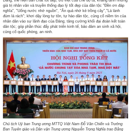
Đảng; thể hiện bản chất tốt đẹp, ưu việt của chế độ ta; khẳng định những
giá trị nhân văn và truyền thống đạo lý tốt đẹp của dân tộc "Đền ơn đáp
nghĩa", "Uống nước nhớ nguồn", "Ăn quả nhớ kẻ trồng cây","Lá lành
đùm lá rách"; khơi dậy lòng tự tôn, tự hào dân tộc, củng cố niềm tin của
nhân dân vào sự lãnh đạo của Đảng; tăng cường khối đại đoàn kết toàn
dân tộc; góp phần thúc đẩy phát triển kinh tế, bảo đảm an sinh xã hội,
củng cố quốc phòng, an ninh.
Chủ tịch Uỷ ban Trung ương MTTQ Việt Nam Đỗ Văn Chiến và Trưởng
Ban Tuyên giáo và Dân vận Trung ương Nguyễn Trọng Nghĩa trao Bằng