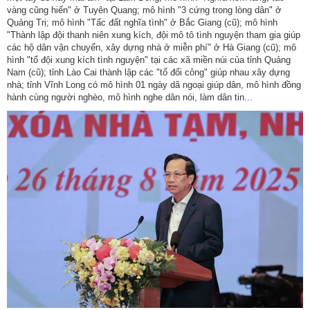
vàng cũng hiến" ở Tuyên Quang; mô hình "3 cứng trong lòng dân" ở
nhập
Quảng Trị; mô hình "Tấc đất nghĩa tình" ở Bắc Giang (cũ); mô hình
"Thành lập đội thanh niên xung kích, đội mô tô tình nguyện tham gia giúp
các hộ dân vận chuyển, xây dựng nhà ở miễn phí" ở Hà Giang (cũ); mô
hình "tổ đội xung kích tình nguyện" tại các xã miền núi của tỉnh Quảng
Nam (cũ); tỉnh Lào Cai thành lập các "tổ đổi công" giúp nhau xây dựng
nhà; tỉnh Vĩnh Long có mô hình 01 ngày dã ngoại giúp dân, mô hình đồng
hành cùng người nghèo, mô hình nghe dân nói, làm dân tin...