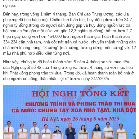
nghiệp.
Đến nay, trong vòng 1 năm 4 tháng, Ban Chỉ đạo Trung ương, các địa
phương đã tiến hành một Chiến dịch thần tốc, huy động được trên 24,7
nghìn tỷ đồng (trong đó người dân đóng góp và huy động nguồn lực xã
hội hóa chiếm gần một nửa với gần 12,3 nghìn tỷ đồng), hỗ trợ hơn 2,7
triệu ngày công với hơn 454.000 lượt người tham gia, hoàn thành xóa
334.234 căn nhà tạm, nhà dột nát trên cả nước, chuyển thành những căn
nhà mới khang trang, "3 cứng" (mái cứng, tường cứng, nền cứng) với 12
mẫu nhà phù hợp điều kiện từng nơi.
Như vậy, chúng ta đã hoàn thành sớm 5 năm 4 tháng so với mục tiêu
của Nghị quyết số 42 của Trung ương và trước 4 tháng so với mục tiêu
khi Phát động phong trào thi đua. Trong đó, đã hoàn thành toàn bộ nhà ở
cho người có công, thân nhân liệt sĩ trước ngày 24/7/2025.