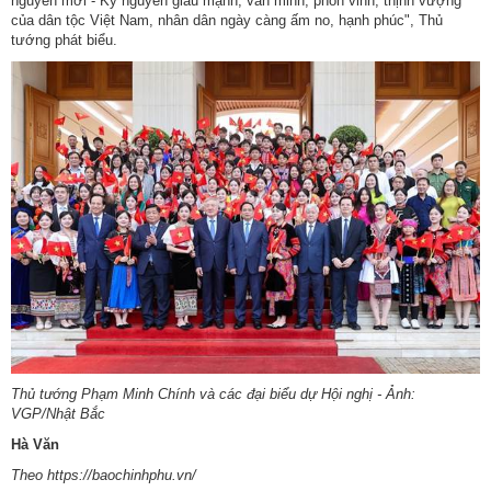
nguyên mới - Kỷ nguyên giàu mạnh, văn minh, phồn vinh, thịnh vượng
của dân tộc Việt Nam, nhân dân ngày càng ấm no, hạnh phúc", Thủ
tướng phát biểu.
Thủ tướng Phạm Minh Chính và các đại biểu dự Hội nghị - Ảnh:
VGP/Nhật Bắc
Hà Văn
Theo https://baochinhphu.vn/