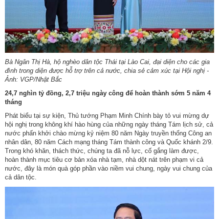
Bà Ngân Thị Hà, hộ nghèo dân tộc Thái tại Lào Cai, đại diện cho các gia
đình trong diện được hỗ trợ trên cả nước, chia sẻ cảm xúc tại Hội nghị -
Ảnh: VGP/Nhật Bắc
24,7 nghìn tỷ đồng, 2,7 triệu ngày công để hoàn thành sớm 5 năm 4
tháng
Phát biểu tại sự kiện, Thủ tướng Phạm Minh Chính bày tỏ vui mừng dự
hội nghị trong không khí hào hùng của những ngày tháng Tám lịch sử, cả
nước phấn khởi chào mừng kỷ niệm 80 năm Ngày truyền thống Công an
nhân dân, 80 năm Cách mạng tháng Tám thành công và Quốc khánh 2/9.
Trong khó khăn, thách thức, chúng ta đã nỗ lực, cố gắng làm được,
hoàn thành mục tiêu cơ bản xóa nhà tạm, nhà dột nát trên phạm vi cả
nước, đây là món quà góp phần vào niềm vui chung, ngày vui chung của
cả dân tộc.