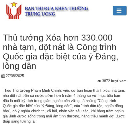
Đảng,
Bác
Thủ tướng Xóa hơn 330.000
Hồ
nhà tạm, dột nát là Công trình
với
TĐKT
Quốc gia đặc biệt của ý Đảng,
lòng dân
Giới
thiệu
27/08/2025
chung
3872 lượt xem
Hoạt
Theo Thủ tướng Phạm Minh Chính, việc cơ bản hoàn thành xóa nhà tạm,
nhà dột nát trên cả nước sớm hơn 5 năm 4 tháng so với mục tiêu ban
động
đầu là một kỳ tích trong giảm nghèo bền vững, là những "Công trình
của
Quốc gia đặc biệt' của "ý Đảng, lòng dân", của "tình dân tộc, nghĩa đồng
Ban
bào", có ý nghĩa chính trị, xã hội, nhân văn sâu sắc, khi hàng trăm nghìn
TĐKT
gia đình được sống trong mái ấm tình thương, hàng triệu mảnh đời được
thắp sáng tương lai.
Trung