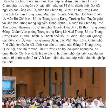
động
Hội nghị tổ chức theo hình thức trực tiếp tại điểm cầu chính Trụ sở
Chính phủ, trực tuyến với các điểm cầu tại 34 tỉnh, thành phố. Dự hội
TĐKT
nghị có các đồng chí: Ủy viên Bộ Chính trị, Bí thư Trung ương Đảng,
Chủ tịch Ủy ban Trung ương Mặt trận Tổ quốc Việt Nam Đỗ Văn Chiến;
Điển
Ủy viên Bộ Chính trị, Bí thư Trung ương Đảng, Trưởng Ban Tuyên giáo
hình
và Dân vận Trung ương Nguyễn Trọng Nghĩa; Ủy viên Bộ Chính trị, Phó
tiên
Thủ tướng Thường trực Chính phủ Nguyễn Hòa Bình; Bí thư Trung ương
Đảng, Chánh Văn phòng Trung ương Đảng Lê Hoài Trung; Bí thư Trung
tiến
ương Đảng, Bí thư Thành ủy Thành phố Hồ Chí Minh Trần Lưu Quang;
các đồng chí Ủy viên Trung ương Đảng, các Phó Thủ tướng Chính phủ,
Phong
Phó Chủ tịch Quốc hội, lãnh đạo các cơ quan của Đảng ở Trung ương,
trào
Quốc hội, các Bộ trưởng, Thủ trưởng các bộ, cơ quan ngang bộ, cơ
thi
quan thuộc Chính phủ, lãnh đạo các tỉnh, thành phố; đại diện các đại sứ
quán, tổ chức quốc tế tại Việt Nam; lãnh đạo các tập đoàn, doanh nghiệp
đua
tiêu biểu.
Chính
trị
-
Kinh
tế
-
Xã
hội