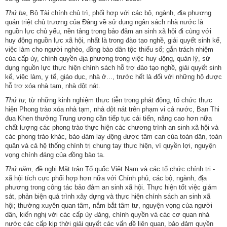
Thứ ba
, Bộ Tài chính chủ trì, phối hợp với các bộ, ngành, địa phương
quán triệt chủ trương của Đảng về sử dụng ngân sách nhà nước là
nguồn lực chủ yếu, nền tảng trong bảo đảm an sinh xã hội đi cùng với
huy động nguồn lực xã hội, nhất là trong đào tạo nghề, giải quyết sinh kế,
việc làm cho người nghèo, đồng bào dân tộc thiểu số; gắn trách nhiệm
của cấp ủy, chính quyền địa phương trong việc huy động, quản lý, sử
dụng nguồn lực thực hiện chính sách hỗ trợ đào tạo nghề, giải quyết sinh
kế, việc làm, y tế, giáo dục, nhà ở..., trước hết là đối với những hộ được
hỗ trợ xóa nhà tạm, nhà dột nát.
Thứ tư,
từ những kinh nghiệm thực tiễn trong phát động, tổ chức thực
hiện Phong trào xóa nhà tạm, nhà dột nát trên phạm vi cả nước, Ban Thi
đua Khen thưởng Trung ương cần tiếp tục cải tiến, nâng cao hơn nữa
chất lượng các phong trào thực hiện các chương trình an sinh xã hội và
các phong trào khác, bảo đảm lay động được tâm can của toàn dân, toàn
quân và cả hệ thống chính trị chung tay thực hiện, vì quyền lợi, nguyện
vọng chính đáng của đồng bào ta.
Thứ năm,
đề nghị Mặt trận Tổ quốc Việt Nam và các tổ chức chính trị -
xã hội tích cực phối hợp hơn nữa với Chính phủ, các bộ, ngành, địa
phương trong công tác bảo đảm an sinh xã hội. Thực hiện tốt việc giám
sát, phản biện quá trình xây dựng và thực hiện chính sách an sinh xã
hội; thường xuyên quan tâm, nắm bắt tâm tư, nguyện vọng của người
dân, kiến nghị với các cấp ủy đảng, chính quyền và các cơ quan nhà
nước các cấp kịp thời giải quyết các vấn đề liên quan, bảo đảm quyền