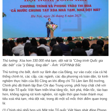
Thủ tướng: Xóa hơn 330.000 nhà tạm, dột nát là "Công trình Quốc gia
đặc biệt" của "ý Đảng, lòng dân" - Ảnh: VGP/Nhật Bắc
Thủ tướng cho biết, dưới sự lãnh đạo của Đảng, sự vào cuộc của cả hệ
thống chính trị, các cấp, các ngành, các địa phương và toàn dân, từ kinh
nghiệm thực hiện của Bộ Công an khi đồng chí Tô Lâm làm Bộ trưởng,
Chính phủ đã thành lập Ban Chỉ đạo Trung ương, phối hợp chặt chẽ với
Mặt trận Tổ quốc Việt Nam triển khai tăng tốc, bứt phá, thần tốc, táo bạo
hơn, không ngừng rút kinh nghiệm, rút ngắn thời gian hoàn thành mục
tiêu xoá nhà tạm, nhà dột nát, trong đó một số mốc thời điểm quan trọng
là:
(1) Chính phủ phối hợp với Mặt trận Tổ quốc Việt Nam phát động Phong