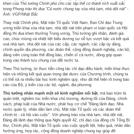
khen của Thủ tướng Chính phủ cho các tập thể có thành tích xuất sắc
trong Phong trào thi đua “Cả nước chung tay xóa nhà tạm, nhà dột nát” -
Ảnh: VGP/Nhật Bắc
Thay mặt Chính phủ, Mặt trận Tổ quốc Việt Nam, Ban Chỉ đạo Trung
ương triển khai xóa nhà tạm, nhà dột nát trên phạm vi toàn quốc và Hội
đồng thi đua khen thưởng Trung ương, Thủ tướng ghi nhận, đánh giá
cao, chúc mừng và nhiệt liệt biểu dương sự nỗ lực vượt bậc và kết quả
xoá nhà tạm, nhà dột nát của các cấp, các ngành, các cấp ủy đảng,
chính quyền địa phương, các đoàn thể, cộng đồng doanh nghiệp, cán bộ,
đảng viên cùng toàn thể đồng bào, chiến sĩ cả nước, đóng góp quan
trọng vào thành tựu chung của đất nước ta.
Theo Thủ tướng, từ thực tiễn công tác chỉ đạo điều hành, triển khai thực
hiện và những kết quả quan trọng đạt được của Chương trình, chúng ta
có thể rút ra nhiều bài học kinh nghiệm quý, như đã thể hiện rõ trong báo
cáo của Bộ, ý kiến của các bộ, ngành, địa phương.
Thủ tướng nhấn mạnh một số kinh nghiệm nổi bật
, mà bao trùm là
quán triệt, nghiêm túc triển khai chủ trương, đường lối của Đảng, chính
sách, pháp luật của Nhà nước, phát huy cơ chế "Đảng lãnh đạo, Nhà
nước quản lý, nhân dân làm chủ, Mặt trận Tổ quốc và các đoàn thể
chính trị - xã hội vào cuộc". Với phong trào xóa nhà tạm, nhà dột nát,
Đảng đã lãnh đạo thông qua Nghị quyết 42, chỉ đạo của đồng chí Tổng Bí
thư, Chính phủ, Mặt trận Tổ quốc vào cuộc quyết liệt, hiệu quả, nhân dân
hưởng ứng, hợp tác, cộng đồng doanh nghiệp chung tay giúp đỡ.