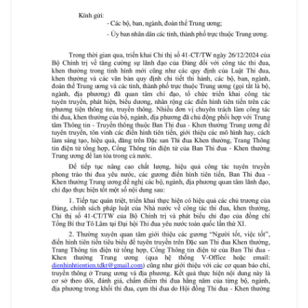
ương
Hướng
dẫn
thủ
tục
Hình
thức
khen
thưởng
Các
kỳ
Đại
hội
TĐYN
toàn
quốc
Hoạt