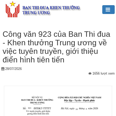
Đảng,
Bác
Công văn 923 của Ban Thi đua
Hồ
- Khen thưởng Trung ương về
với
TĐKT
việc tuyên truyền, giới thiệu
điển hình tiên tiến
Giới
thiệu
28/07/2026
chung
1656 lượt xem
Hoạt
động
của
Ban
TĐKT
Trung