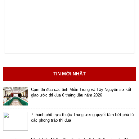
Hợp
tác
đào
tạo
Các
dự
án,
đề
tài
TIN MỚI NHẤT
Tiếp
Cụm thi đua các tỉnh Miền Trung và Tây Nguyên sơ kết
cận
giao ước thi đua 6 tháng đầu năm 2026
thông
tin
7 thành phố trực thuộc Trung ương quyết tâm bứt phá từ
Tìm
các phong trào thi đua
kiếm
Đăng