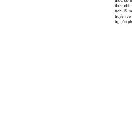
thực sự h
thời, chí
tích đổi 
truyền về
trị, góp p