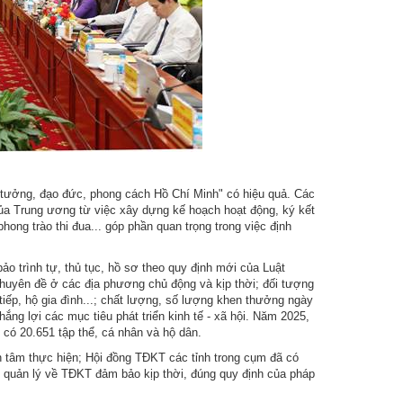
ư tưởng, đạo đức, phong cách Hồ Chí Minh" có hiệu quả. Các
của Trung ương từ việc xây dựng kế hoạch hoạt động, ký kết
phong trào thi đua... góp phần quan trọng trong việc định
o trình tự, thủ tục, hồ sơ theo quy định mới của Luật
huyên đề ở các địa phương chủ động và kịp thời; đối tượng
 tiếp, hộ gia đình...; chất lượng, số lượng khen thưởng ngày
hắng lợi các mục tiêu phát triển kinh tế - xã hội. Năm 2025,
 có 20.651 tập thể, cá nhân và hộ dân.
n tâm thực hiện; Hội đồng TĐKT các tỉnh trong cụm đã có
n quản lý về TĐKT đảm bảo kịp thời, đúng quy định của pháp