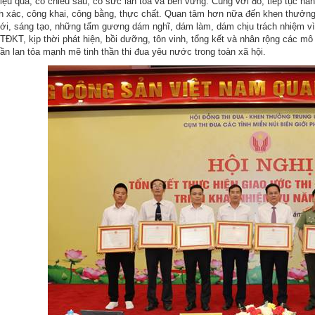
iệu quả, có chiều sâu, có sức lan tỏa và bền vững. Cùng với đó, tiếp tục n
nh xác, công khai, công bằng, thực chất. Quan tâm hơn nữa đến khen thưởng
mới, sáng tạo, những tấm gương dám nghĩ, dám làm, dám chịu trách nhiệm vì 
 TĐKT, kịp thời phát hiện, bồi dưỡng, tôn vinh, tổng kết và nhân rộng các mô
hần lan tỏa mạnh mẽ tinh thần thi đua yêu nước trong toàn xã hội.