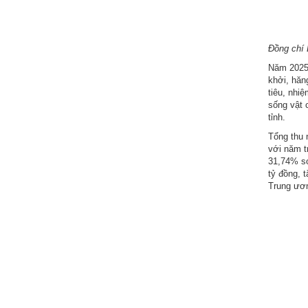
động
TĐKT
Điển
Đồng chí 
hình
Năm 2025,
tiên
khởi, hăn
tiêu, nhiệ
tiến
sống vật c
tỉnh.
Phong
Tổng thu 
trào
với năm t
thi
31,74% so
đua
tỷ đồng, 
Trung ươn
Chính
trị
-
Kinh
tế
-
Xã
hội