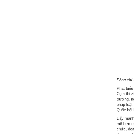
Đồng chí 
Phát biểu
Cụm thi đu
trương, n
pháp luật
Quốc hội 
Đẩy mạnh 
mẽ hơn nữ
chức, doa