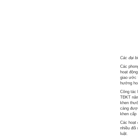
Hợp
tác
đào
tạo
Các
dự
án,
Các đại bi
đề
Các phong
tài
hoạt động
giao ước t
hướng hoạ
Tiếp
cận
Công tác 
thông
TĐKT năm 
khen thưở
tin
càng được 
khen cấp 
Tìm
Các hoạt 
kiếm
nhiều đổi
luật.
Đăng