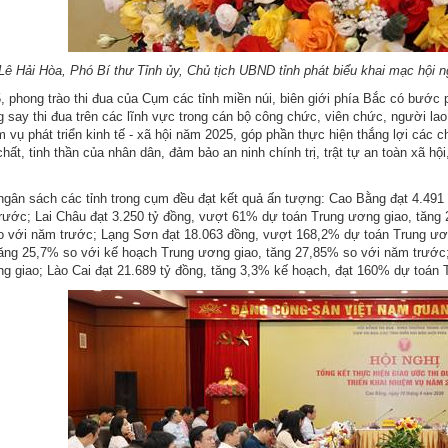
Lê Hải Hòa, Phó Bí thư Tỉnh ủy, Chủ tịch UBND tỉnh phát biểu khai mạc hội n
 phong trào thi đua của Cụm các tỉnh miền núi, biên giới phía Bắc có bước ph
g say thi đua trên các lĩnh vực trong cán bộ công chức, viên chức, người la
m vụ phát triển kinh tế - xã hội năm 2025, góp phần thực hiện thắng lợi các c
hất, tinh thần của nhân dân, đảm bảo an ninh chính trị, trật tự an toàn xã hộ
ngân sách các tỉnh trong cụm đều đạt kết quả ấn tượng: Cao Bằng đạt 4.49
rước; Lai Châu đạt 3.250 tỷ đồng, vượt 61% dự toán Trung ương giao, tăng 
 với năm trước; Lạng Sơn đạt 18.063 đồng, vượt 168,2% dự toán Trung ươn
tăng 25,7% so với kế hoạch Trung ương giao, tăng 27,85% so với năm trước
g giao; Lào Cai đạt 21.689 tỷ đồng, tăng 3,3% kế hoạch, đạt 160% dự toán 