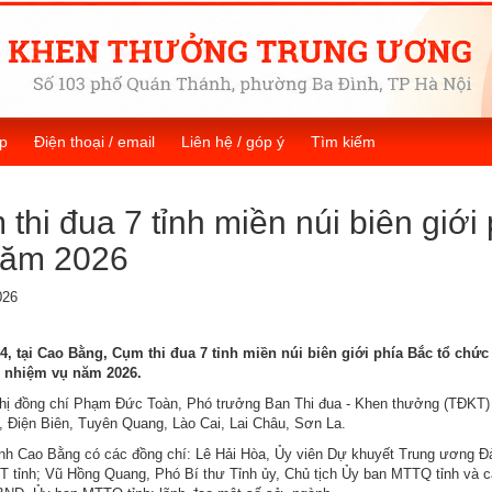
p
Điện thoại / email
Liên hệ / góp ý
Tìm kiếm
thi đua 7 tỉnh miền núi biên giới
năm 2026
026
4, tại Cao Bằng, Cụm thi đua 7 tỉnh miền núi biên giới phía Bắc tổ chức
i nhiệm vụ năm 2026.
hị đồng chí Phạm Đức Toàn, Phó trưởng Ban Thi đua - Khen thưởng (TĐKT) T
 Điện Biên, Tuyên Quang, Lào Cai, Lai Châu, Sơn La.
ỉnh Cao Bằng có các đồng chí: Lê Hải Hòa, Ủy viên Dự khuyết Trung ương Đản
 tỉnh; Vũ Hồng Quang, Phó Bí thư Tỉnh ủy, Chủ tịch Ủy ban MTTQ tỉnh và c