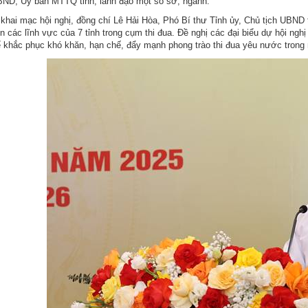
D, Ủy ban MTTQ tỉnh; lãnh đạo một số sở, ngành.
 khai mạc hội nghị, đồng chí Lê Hải Hòa, Phó Bí thư Tỉnh ủy, Chủ tịch UBND 
ên các lĩnh vực của 7 tỉnh trong cụm thi đua. Đề nghị các đại biểu dự hội ngh
 khắc phục khó khăn, hạn chế, đẩy mạnh phong trào thi đua yêu nước trong