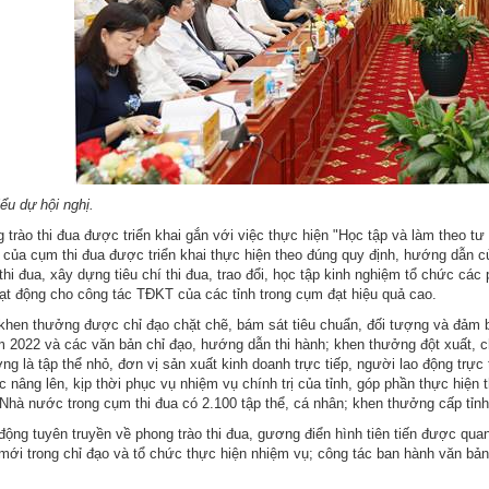
ểu dự hội nghị.
 trào thi đua được triển khai gắn với việc thực hiện "Học tập và làm theo t
 của cụm thi đua được triển khai thực hiện theo đúng quy định, hướng dẫn 
hi đua, xây dựng tiêu chí thi đua, trao đổi, học tập kinh nghiệm tổ chức các 
t động cho công tác TĐKT của các tỉnh trong cụm đạt hiệu quả cao.
khen thưởng được chỉ đạo chặt chẽ, bám sát tiêu chuẩn, đối tượng và đảm bả
2022 và các văn bản chỉ đạo, hướng dẫn thi hành; khen thưởng đột xuất, c
ng là tập thể nhỏ, đơn vị sản xuất kinh doanh trực tiếp, người lao động trực
nâng lên, kịp thời phục vụ nhiệm vụ chính trị của tỉnh, góp phần thực hiện t
Nhà nước trong cụm thi đua có 2.100 tập thể, cá nhân; khen thưởng cấp tỉnh
động tuyên truyền về phong trào thi đua, gương điển hình tiên tiến được qua
 mới trong chỉ đạo và tổ chức thực hiện nhiệm vụ; công tác ban hành văn bả