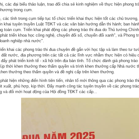
hị, các đại biểu thảo luận, trao đổi chia sẻ kinh nghiệm về thực hiện phong t
phương trong cụm.
 các tỉnh trong cụm tiếp tục tổ chức triển khai thực hiện tốt các chủ trươn
ển khai tuyên truyền Luật TĐKT và các văn bản hướng dẫn thi hành; ban hành 
g toàn cụm. Triển khai phát động các phong trào thi đua do Thủ tướng Chính p
 phát triển khoa học công nghệ, chuyển đổi số, chuyển đổi xanh", và Phong t
doanh nghiệp nhà nước".
triển khai các phong trào thi đua chuyên đề gắn với học tập và làm theo tư 
a đất nước, địa phương trên các tất cả các lĩnh vực nhằm thực hiện có hiệu 
đẩy phát triển kinh tế - xã hội trên địa bàn tỉnh. Tổ chức đánh giá phong tr
 Kịp thời khen thưởng theo thẩm quyền và trình khen thưởng cấp Nhà nước th
khen thưởng theo thẩm quyền và đề nghị cấp trên khen thưởng.
phát hiện những điển hình tiên tiến, nhân tố mới thông qua các phong trào t
t xuất, phù hợp, kịp thời. Đẩy mạnh công tác tuyên truyền về các phong trào
g và đổi mới hoạt động của Hội đồng TĐKT các cấp...