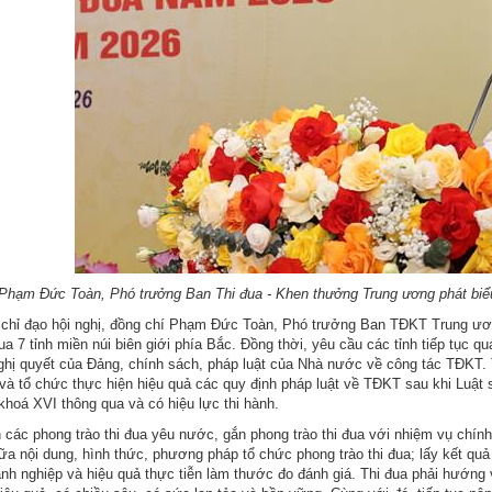
Phạm Đức Toàn, Phó trưởng Ban Thi đua - Khen thưởng Trung ương phát biểu 
 chỉ đạo hội nghị, đồng chí Phạm Đức Toàn, Phó trưởng Ban TĐKT Trung ươ
a 7 tỉnh miền núi biên giới phía Bắc. Đồng thời, yêu cầu các tỉnh tiếp tục q
ghị quyết của Đảng, chính sách, pháp luật của Nhà nước về công tác TĐKT. T
 và tổ chức thực hiện hiệu quả các quy định pháp luật về TĐKT sau khi Luậ
khoá XVI thông qua và có hiệu lực thi hành.
các phong trào thi đua yêu nước, gắn phong trào thi đua với nhiệm vụ chính
a nội dung, hình thức, phương pháp tổ chức phong trào thi đua; lấy kết quả
nh nghiệp và hiệu quả thực tiễn làm thước đo đánh giá. Thi đua phải hướng 