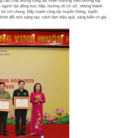
âng cao chất lượng công tác khen thưởng theo hướng kịp
 người lao động trực tiếp, hướng về cơ sở, những thành
lợi ích chung. Đẩy mạnh công tác truyền thông, tuyên
 hình đổi mới sáng tạo, cách làm hiệu quả, sáng kiến có giá