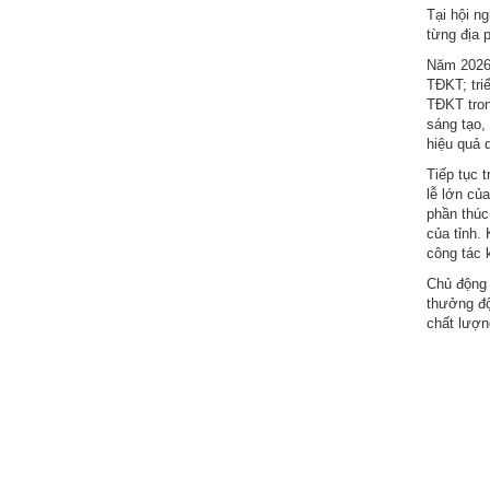
Tại hội ng
nhập
từng địa 
Năm 2026,
TĐKT; tri
TĐKT tron
sáng tạo,
hiệu quả 
Tiếp tục 
lễ lớn củ
phần thúc 
của tỉnh.
công tác 
Chủ động 
thưởng độ
chất lượn