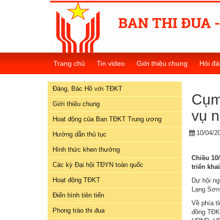
Đảng,
Bác
Trang chủ
Tin video
Giới thiệu chung
Hỏi đá
Hồ
với
Đảng, Bác Hồ với TĐKT
TĐKT
Cụm 
Giới thiệu chung
vụ 
Giới
Hoạt động của Ban TĐKT Trung ương
thiệu
10/04/2
chung
Hướng dẫn thủ tục
Hình thức khen thưởng
Hoạt
Chiều 10/
Các kỳ Đại hội TĐYN toàn quốc
động
triển kha
của
Hoạt động TĐKT
Dự hội ng
Ban
Lạng Sơn,
Điển hình tiên tiến
TĐKT
Về phía t
Trung
Phong trào thi đua
đồng TĐKT