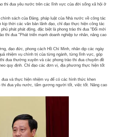
rào thi đua yêu nước trên các lĩnh vực của đời sống xã hội ở
g, chính sách của Đảng, pháp luật của Nhà nước về công tác
kịp thời các văn bản lãnh đạo, chỉ đạo thực hiện công tác
hủ phát phát động, đặc biệt là phong trào thi đua "Đổi mới
rào thi đua "Phát triển mạnh doanh nghiệp tư nhân, nâng cao
tưởng, đạo đức, phong cách Hồ Chí Minh, nhân dịp các ngày
quả nhiệm vụ chính trị của từng ngành, từng lĩnh vực, góp
ào thi đua thường xuyên và các phong trào thi đua chuyên đề
eo quy định. Chỉ đạo các đơn vị, địa phương thực hiện tốt
hi đua và thực hiện nhiệm vụ để có các hình thức khen
 thi đua yêu nước, tấm gương người tốt, việc tốt. Nâng cao