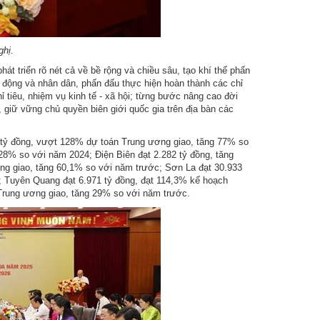
ghị.
át triển rõ nét cả về bề rộng và chiều sâu, tạo khí thế phấn
o động và nhân dân, phấn đấu thực hiện hoàn thành các chỉ
hỉ tiêu, nhiệm vụ kinh tế - xã hội; từng bước nâng cao đời
i, giữ vững chủ quyền biên giới quốc gia trên địa bàn các
1 tỷ đồng, vượt 128% dự toán Trung ương giao, tăng 77% so
28% so với năm 2024; Điện Biên đạt 2.282 tỷ đồng, tăng
g giao, tăng 60,1% so với năm trước; Sơn La đạt 30.933
; Tuyên Quang đạt 6.971 tỷ đồng, đạt 114,3% kế hoạch
Trung ương giao, tăng 29% so với năm trước.