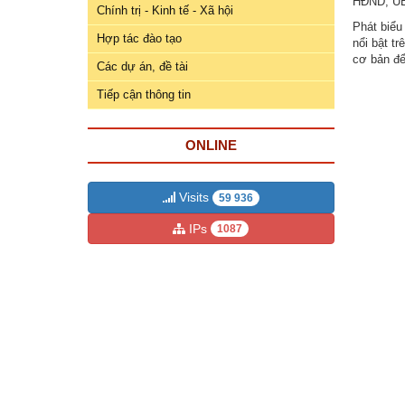
ương
HĐND, UBN
Chính trị - Kinh tế - Xã hội
Phát biểu
Hướng
Hợp tác đào tạo
nổi bật tr
dẫn
cơ bản để
Các dự án, đề tài
thủ
Tiếp cận thông tin
tục
Hình
ONLINE
thức
khen
thưởng
Visits
59 936
IPs
1087
Các
kỳ
Đại
hội
TĐYN
toàn
quốc
Hoạt