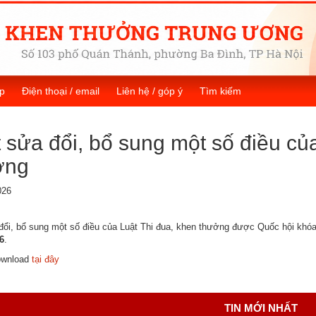
p
Điện thoại / email
Liên hệ / góp ý
Tìm kiếm
 sửa đổi, bổ sung một số điều củ
ởng
026
đổi, bổ sung một số điều của Luật Thi đua, khen thưởng được Quốc hội khóa
6
.
download
tại đây
TIN MỚI NHẤT