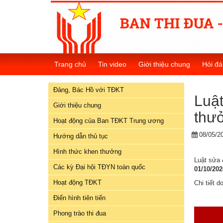
Đảng,
Bác
Trang chủ
Tin video
Giới thiệu chung
Hỏi đá
Hồ
với
Đảng, Bác Hồ với TĐKT
TĐKT
Luật
Giới thiệu chung
thư
Giới
Hoạt động của Ban TĐKT Trung ương
thiệu
08/05/2
chung
Hướng dẫn thủ tục
Hình thức khen thưởng
Hoạt
Luật sửa 
Các kỳ Đại hội TĐYN toàn quốc
động
01/10/202
của
Hoạt động TĐKT
Chi tiết 
Ban
Điển hình tiên tiến
TĐKT
Trung
Phong trào thi đua