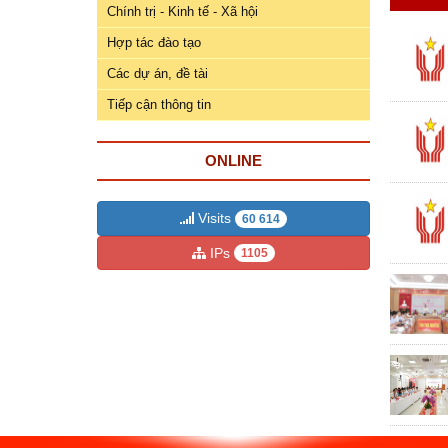
ương
Chính trị - Kinh tế - Xã hội
Hướng
Hợp tác đào tạo
dẫn
Các dự án, đề tài
thủ
Tiếp cận thông tin
tục
Hình
ONLINE
thức
khen
thưởng
Visits
60 614
IPs
1105
Các
kỳ
Đại
hội
TĐYN
toàn
quốc
Hoạt