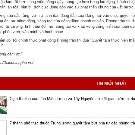
việc làm tốt hơn công việc hằng ngày, sáng tạo hơn trong lao động, trách nhi
hân lan tỏa, bền bỉ, tích cực đóng góp vào sự phát triển chung của đất nước.
ưởng sâu sắc rằng, với sự lãnh đạo đúng đắn của Đảng, sự vào cuộc quyết liệt
 quân, sự năng động, sáng tạo của cộng đồng doanh nghiệp, Phong trào thi đ
lực, tự cường, tinh thần đổi mới sáng tạo và khát vọng cống hiến của toàn d
, phồn vinh, văn minh và hạnh phúc.
thần đó, tôi chính thức phát động Phong trào thi đua "Quyết tâm thực hiện th
0".
trọng cảm ơn!"
s://baochinhphu.vn/
TIN MỚI NHẤT
Cụm thi đua các tỉnh Miền Trung và Tây Nguyên sơ kết giao ước thi đ
7 thành phố trực thuộc Trung ương quyết tâm bứt phá từ các phong trà