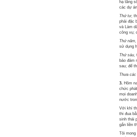
hạ tầng s
các dự án
Hợp
Thứ tư
, t
tác
phải đặc 
đào
và Làm dâ
tạo
công vụ; 
Thứ năm
Các
sử dụng h
dự
Thứ sáu,
t
án,
bảo đảm mô
đề
sau; để t
tài
Thưa các 
Tiếp
3.
Hôm nay
chức phát
cận
mọi doanh
thông
nước trong
tin
Với khí t
thi đua b
Tìm
sinh thái
kiếm
gắn liền t
Tôi mong 
Đăng