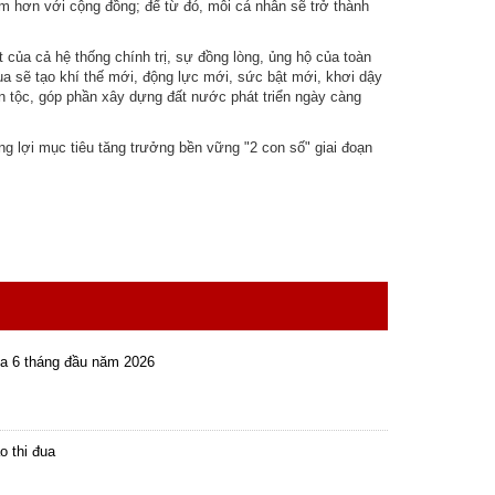
ệm hơn với cộng đồng; để từ đó, mỗi cá nhân sẽ trở thành
 của cả hệ thống chính trị, sự đồng lòng, ủng hộ của toàn
ua sẽ tạo khí thế mới, động lực mới, sức bật mới, khơi dậy
ân tộc, góp phần xây dựng đất nước phát triển ngày càng
ắng lợi mục tiêu tăng trưởng bền vững "2 con số" giai đoạn
ua 6 tháng đầu năm 2026
o thi đua