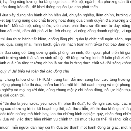
ố, hạ tầng năng lượng, hạ tầng logistics... Mỗi bộ, ngành, địa phương cần tổ
 tồn đọng kéo dài, để khơi thông nguồn lực cho phát triển.
hi đua xây dựng nền hành chính hiện đại, chuyên nghiệp, liêm chính, hướng 
biệt tập trung nâng cao chất lượng hoạt động của chính quyền địa phương 2 
n tin". Mỗi cán bộ, công chức, viên chức phải thực sự đổi mới tư duy, nâng c
dám đổi mới, dám đột phá vì lợi ích chung, vì cộng đồng doanh nghiệp, vì n
,
thi đua thực hành tiết kiệm, chống lãng phí; quản lý chặt chẽ ngân sách, 
iệu quả, công khai, minh bạch, gắn với hạch toán kinh tế-xã hội; bảo đảm chốn
hi đua củng cố, tăng cường quốc phòng, an ninh, đối ngoại; phát triển hệ giá 
i trường sinh thái và an sinh xã hội; để tăng trưởng kinh tế luôn phải đi đôi 
hành quả của tăng trưởng chính là sự thụ hưởng thực chất và đời sống khô
quý vị đại biểu và toàn thể các đồng chí!
, chúng ta lựa chọn TPHCM - trung tâm đổi mới sáng tạo, cực tăng trưởng n
 động phong trào thi đua, nhằm lan tỏa một khí thế cách mạng và một phong 
 nghiệp và mọi người dân, cùng chung một ý chí hành động, nỗ lực hiện thực
 giai đoạn tới.
hế "thi đua là yêu nước, yêu nước thì phải thi đua", tôi đề nghị các cấp, cá
ằng các chương trình, kế hoạch cụ thể, sát thực tiễn, để thi đua không chỉ là
 phát triển những mô hình hay, lan tỏa những kinh nghiệm quý, nhân rộng nhữ
hi đua với việc thực hiện nhiệm vụ chính trị, có mục tiêu cụ thể, rõ ràng, kết
muốn, mỗi người dân hãy coi thi đua trở thành một hành động tự giác, một n