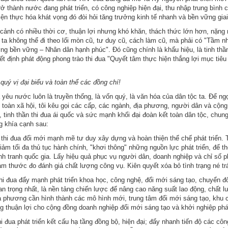
rở thành nước đang phát triển, có công nghiệp hiện đại, thu nhập trung bình 
iện thực hóa khát vọng đó đòi hỏi tăng trưởng kinh tế nhanh và bền vững gi
 cảnh có nhiều thời cơ, thuận lợi nhưng khó khăn, thách thức lớn hơn, nặng 
 ta không thể đi theo lối mòn cũ, tư duy cũ, cách làm cũ, mà phải có "Tầm nh
ng bền vững – Nhân dân hạnh phúc". Đó cũng chính là khẩu hiệu, là tinh thầ
t định phát động phong trào thi đua "Quyết tâm thực hiện thắng lợi mục tiêu
quý vị đại biểu và toàn thể các đồng chí!
 yêu nước luôn là truyền thống, là vốn quý, là văn hóa của dân tộc ta. Để n
g toàn xã hội, tôi kêu gọi các cấp, các ngành, địa phương, người dân và cộng
 tinh thần thi đua ái quốc và sức mạnh khối đại đoàn kết toàn dân tộc, chu
g khía cạnh sau:
thi đua đổi mới mạnh mẽ tư duy xây dựng và hoàn thiện thể chế phát triển. T
iảm tối đa thủ tục hành chính, "khơi thông" những nguồn lực phát triển, để t
ạnh tranh quốc gia. Lấy hiệu quả phục vụ người dân, doanh nghiệp và chỉ số p
m thước đo đánh giá chất lượng công vụ. Kiên quyết xóa bỏ tình trạng né trá
thi đua đẩy mạnh phát triển khoa học, công nghệ, đổi mới sáng tạo, chuyển đổ
uan trọng nhất, là nền tảng chiến lược để nâng cao năng suất lao động, chất 
a phương cần hình thành các mô hình mới, trung tâm đổi mới sáng tạo, khu c
g thuận lợi cho cộng đồng doanh nghiệp đổi mới sáng tạo và khởi nghiệp phát
i đua phát triển kết cấu hạ tầng đồng bộ, hiện đại; đẩy nhanh tiến độ các côn