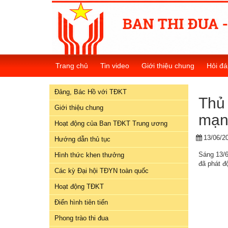
Đảng,
Bác
Trang chủ
Tin video
Giới thiệu chung
Hỏi đá
Hồ
với
Đảng, Bác Hồ với TĐKT
TĐKT
Thủ 
Giới thiệu chung
mạn
Giới
Hoạt động của Ban TĐKT Trung ương
thiệu
13/06/2
chung
Hướng dẫn thủ tục
Sáng 13/6
Hình thức khen thưởng
Hoạt
đã phát đ
Các kỳ Đại hội TĐYN toàn quốc
động
của
Hoạt động TĐKT
Ban
Điển hình tiên tiến
TĐKT
Trung
Phong trào thi đua