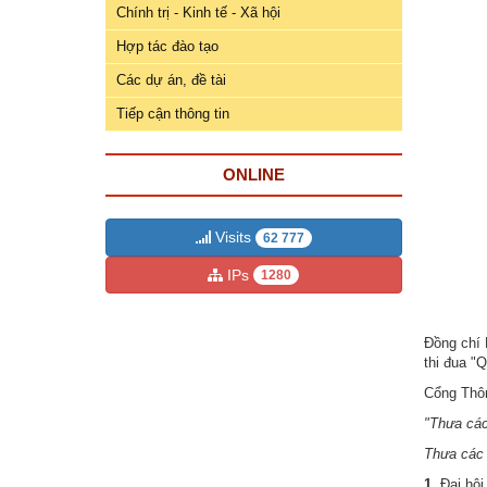
ương
Chính trị - Kinh tế - Xã hội
Hướng
Hợp tác đào tạo
dẫn
Các dự án, đề tài
thủ
Tiếp cận thông tin
tục
Hình
ONLINE
thức
khen
thưởng
Visits
62 777
IPs
1280
Các
kỳ
Đại
Đồng chí 
hội
thi đua "
TĐYN
Cổng Thôn
toàn
quốc
"Thưa các
Thưa các 
Hoạt
1.
Đại hội