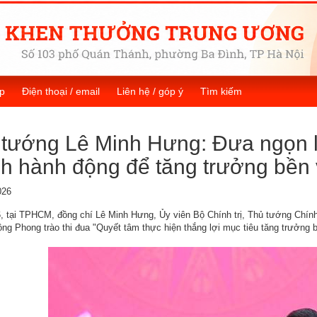
p
Điện thoại / email
Liên hệ / góp ý
Tìm kiếm
tướng Lê Minh Hưng: Đưa ngọn lử
h hành động để tăng trưởng bền 
026
, tại TPHCM, đồng chí Lê Minh Hưng, Ủy viên Bộ Chính trị, Thủ tướng Chín
ộng Phong trào thi đua "Quyết tâm thực hiện thắng lợi mục tiêu tăng trưởng