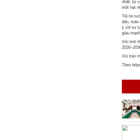
nhất; từ 
nhập
một hạt n
Tôi tin t
dân, toàn
ý chí tự 
giàu mạnh
Với tinh 
2026–203
Xin trân 
Theo http