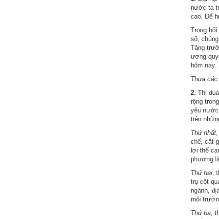
động
nước ta t
TĐKT
cao. Để h
Trong bối
Điển
số, chúng
hình
Tăng trưở
tiên
ương quyế
hôm nay.
tiến
Thưa các 
Phong
2.
Thi đua
trào
rộng tron
thi
yêu nước,
đua
trên nhữn
Thứ nhất,
Chính
chế, cắt g
trị
lợi thế c
phương là
-
Kinh
Thứ hai
, 
trụ cột q
tế
ngành, đị
-
môi trườn
Xã
Thứ ba,
th
hội