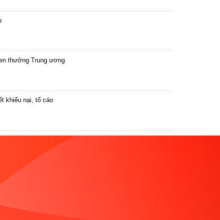
ụ
hen thưởng Trung ương
 khiếu nại, tố cáo