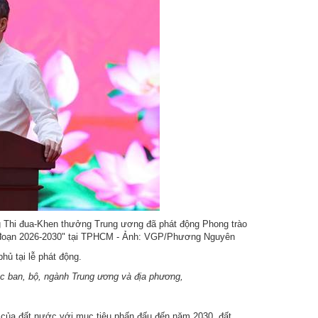
ng Thi đua-Khen thưởng Trung ương đã phát động Phong trào
iai đoạn 2026-2030" tại TPHCM - Ảnh: VGP/Phương Nguyên
hủ tại lễ phát động.
c ban, bộ, ngành Trung ương và địa phương,
i của đất nước với mục tiêu phấn đấu đến năm 2030, đất