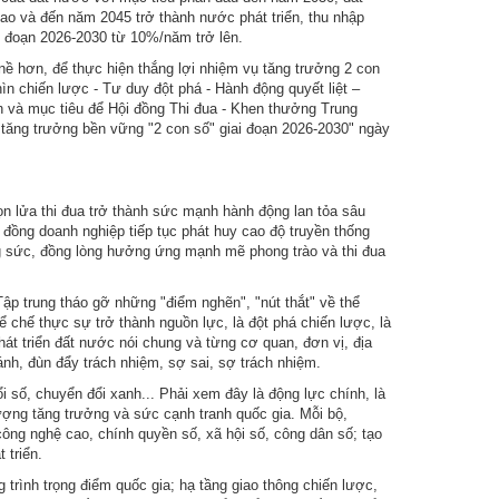
cao và đến năm 2045 trở thành nước phát triển, thu nhập
ai đoạn 2026-2030 từ 10%/năm trở lên.
nề hơn, để thực hiện thắng lợi nhiệm vụ tăng trưởng 2 con
ìn chiến lược - Tư duy đột phá - Hành động quyết liệt –
n và mục tiêu để Hội đồng Thi đua - Khen thưởng Trung
 tăng trưởng bền vững "2 con số" giai đoạn 2026-2030" ngày
gọn lửa thi đua trở thành sức mạnh hành động lan tỏa sâu
 đồng doanh nghiệp tiếp tục phát huy cao độ truyền thống
ng sức, đồng lòng hưởng ứng mạnh mẽ phong trào và thi đua
ập trung tháo gỡ những "điểm nghẽn", "nút thắt" về thể
hể chế thực sự trở thành nguồn lực, là đột phá chiến lược, là
hát triển đất nước nói chung và từng cơ quan, đơn vị, địa
nh, đùn đẩy trách nhiệm, sợ sai, sợ trách nhiệm.
i số, chuyển đổi xanh... Phải xem đây là động lực chính, là
lượng tăng trưởng và sức cạnh tranh quốc gia. Mỗi bộ,
ông nghệ cao, chính quyền số, xã hội số, công dân số; tạo
 triển.
g trình trọng điểm quốc gia; hạ tầng giao thông chiến lược,