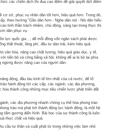
 chức các chiến dịch thi đua cao điểm để giải quyết dứt điểm
về cơ sở, phục vụ nhân dân tốt hơn, hiệu quả hơn. Trong đó,
cấp, theo hướng "Gần dân hơn - Nghe dân nói - Nói dân hiểu
ao tinh thần trách nhiệm, chủ động, sáng tạo trong thực thi
gười dân phục vụ.
nguồn lực quốc gia…; để mỗi đồng vốn ngân sách phải được
g thất thoát, lãng phí, đầu tư dàn trải, kém hiệu quả.
trị văn hóa, nâng cao chất lượng, hiệu quả giáo dục, y tế,
với tiến bộ và công bằng xã hội, không để ai bị bỏ lại phía
ng ngừng được nâng cao của người dân.
ăng động, đầu tàu kinh tế lớn nhất của cả nước, để tổ
trào hành động tới các cấp, các ngành, các địa phương,
 hóa thành công những mục tiêu chiến lược phát triển đất
c ngành, các địa phương nhanh chóng cụ thể hóa phong trào
 phong trào mà phải trở thành động lực hành động, là một hệ
ng tấm gương điển hình. Bài học của sự thành công là luôn
 quả thực chất và hiệu quả.
hu cầu tự thân và xuất phát từ trong những việc làm nhỏ