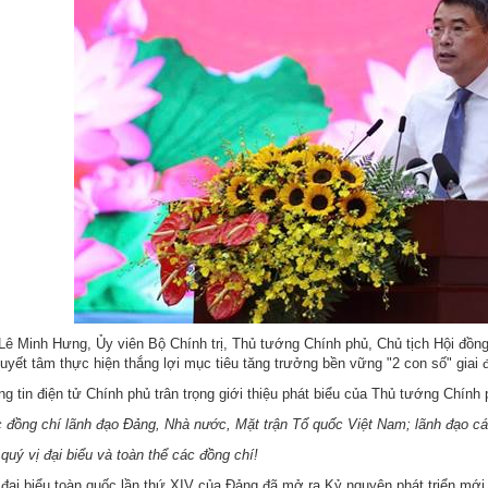
Lê Minh Hưng, Ủy viên Bộ Chính trị, Thủ tướng Chính phủ, Chủ tịch Hội đồ
Quyết tâm thực hiện thắng lợi mục tiêu tăng trưởng bền vững "2 con số" g
g tin điện tử Chính phủ trân trọng giới thiệu phát biểu của Thủ tướng Chính p
 đồng chí lãnh đạo Đảng, Nhà nước, Mặt trận Tổ quốc Việt Nam; lãnh đạo cá
quý vị đại biểu và toàn thể các đồng chí!
 đại biểu toàn quốc lần thứ XIV của Đảng đã mở ra Kỷ nguyên phát triển mớ